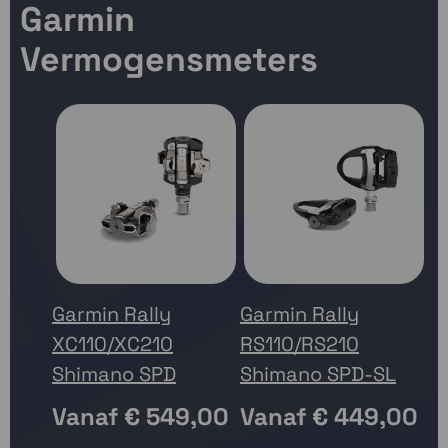
Garmin
Vermogensmeters
Garmin Rally
Garmin Rally
XC110/XC210
RS110/RS210
Ga
Shimano SPD
Shimano SPD-SL
R
K
Vanaf
€ 549,00
Vanaf
€ 449,00