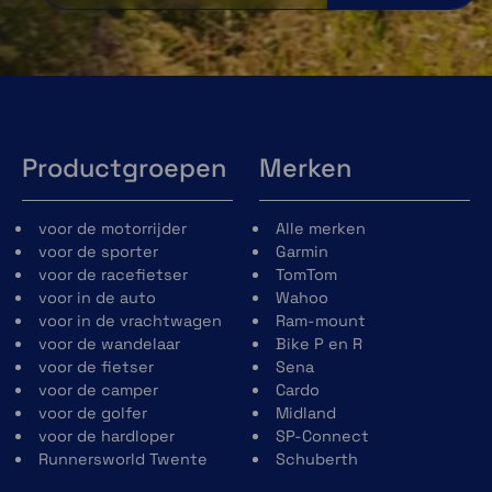
Productgroepen
Merken
voor de motorrijder
Alle merken
voor de sporter
Garmin
voor de racefietser
TomTom
voor in de auto
Wahoo
voor in de vrachtwagen
Ram-mount
voor de wandelaar
Bike P en R
voor de fietser
Sena
voor de camper
Cardo
voor de golfer
Midland
voor de hardloper
SP-Connect
Runnersworld Twente
Schuberth