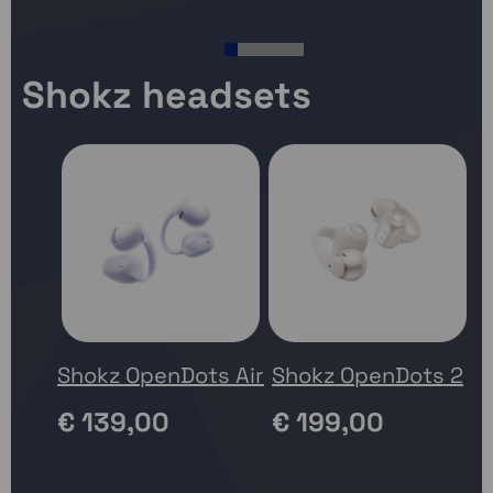
V
1
2
3
4
5
6
Shokz headsets
Shokz OpenDots Air
Shokz OpenDots 2
S
€ 139,00
€ 199,00
P