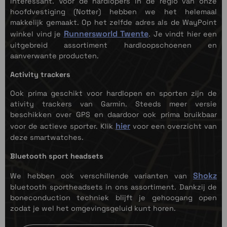
interessant. Voor de hardlopers in de regio van onze
hoofdvestiging (Notter) hebben we het helemaal
makkelijk gemaakt. Op het zelfde adres als de WayPoint
Runnersworld Twente
winkel vind je
. Je vindt hier een
uitgebreid assortiment hardloopschoenen en
aanverwante producten.
Activity trackers
Ook prima geschikt voor hardlopen en sporten zijn de
ativity trackers van Garmin. Steeds meer versie
beschikken over GPS en daardoor ook prima bruikbaar
hier
voor de actieve sporter. Klik
voor een overzicht van
deze smartwatches.
Bluetooth sport headsets
Shokz
We hebben ook verschillende varianten van
bluetooth sportheadsets in ons assortiment. Dankzij de
boneconduction techniek blijft je gehoogang open
zodat je wel het omgevingsgeluid kunt horen.