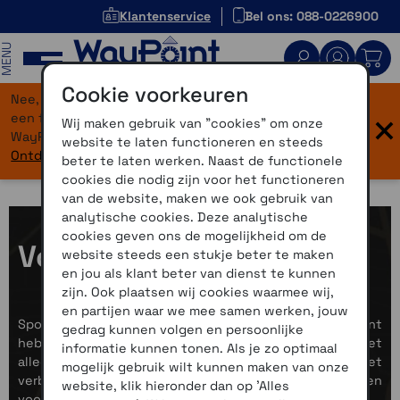
Klantenservice
Bel ons: 088-0226900
MENU
Cookie voorkeuren
Nee, je bent niet verdwaald! Onze website heeft
×
een flinke upgrade gekregen. Dezelfde vertrouwde
Wij maken gebruik van "cookies" om onze
WayPoint-service, maar dan in een modern jasje.
website te laten functioneren en steeds
Ontdek hier wat er allemaal nieuw is.
beter te laten werken. Naast de functionele
cookies die nodig zijn voor het functioneren
van de website, maken we ook gebruik van
analytische cookies. Deze analytische
cookies geven ons de mogelijkheid om de
Voor de sporter
website steeds een stukje beter te maken
en jou als klant beter van dienst te kunnen
zijn. Ook plaatsen wij cookies waarmee wij,
en partijen waar we mee samen werken, jouw
Sport is uiteraard een heel ruim begrip, bij WayPoint
gedrag kunnen volgen en persoonlijke
hebben we vooral de leuke gadgets die het sporten niet
informatie kunnen tonen. Als je zo optimaal
alleen leuker maken maar ook kunnen helpen bij het
mogelijk gebruik wilt kunnen maken van onze
verbeteren van je prestaties. We verkopen producten
website, klik hieronder dan op 'Alles
voor de volgende sporten: