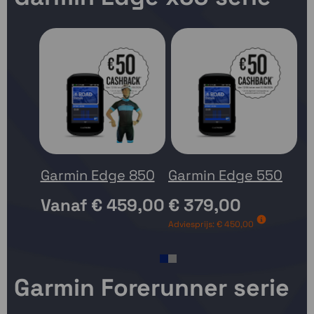
Garmin Edge 850
Garmin Edge 550
G
Vanaf
€ 459,00
€ 379,00
Adviesprijs:
€ 450,00
V
1
2
Garmin Forerunner serie