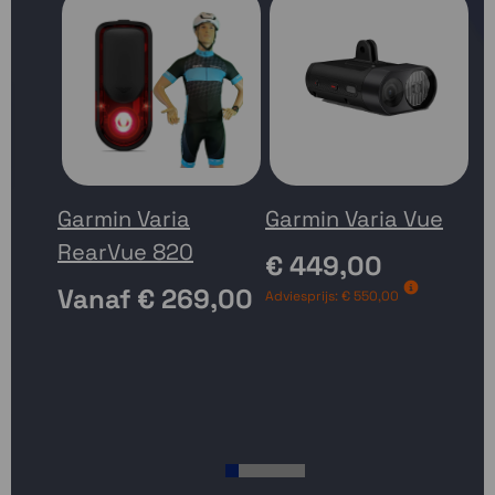
Garmin Varia
Garmin Varia Vue
RearVue 820
G
€ 449,00
7
Vanaf
€ 269,00
Adviesprijs:
€ 550,00
ac
€
Adv
1
2
3
4
5
6