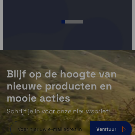
€
Adv
1
2
3
4
5
6
Blijf op de hoogte van
nieuwe producten en
mooie acties
Schrijf je in voor onze nieuwsbrief!
Verstuur