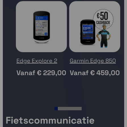
Edge Explore 2
Garmin Edge 850
G
Vanaf
€ 229,00
Vanaf
€ 459,00
V
1
2
3
4
5
6
7
8
Fietscommunicatie