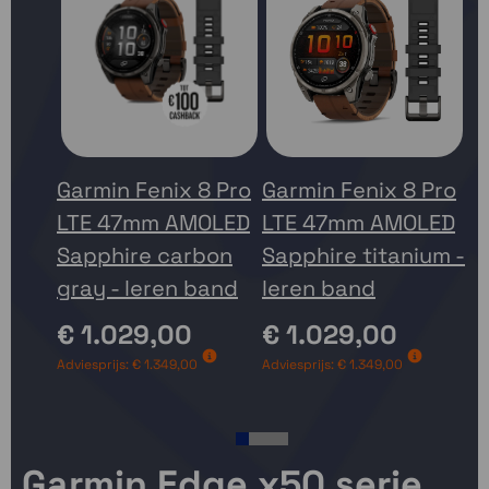
Garmin Fenix 8 Pro
Garmin Fenix 8 Pro
Ga
LTE 47mm AMOLED
LTE 47mm AMOLED
L
Sapphire carbon
Sapphire titanium -
S
gray - leren band
leren band
gr
€ 1.029,00
€ 1.029,00
€
Adviesprijs:
€ 1.349,00
Adviesprijs:
€ 1.349,00
Adv
1
2
3
4
Garmin Edge x50 serie