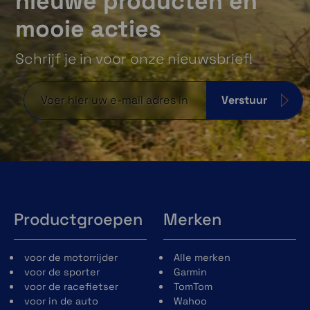
nieuwe producten en
mooie acties
Schrijf je in voor onze nieuwsbrief!
Verstuur
Productgroepen
Merken
voor de motorrijder
Alle merken
voor de sporter
Garmin
voor de racefietser
TomTom
voor in de auto
Wahoo