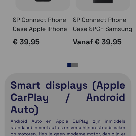
SP Connect Phone
SP Connect Phone
Case Apple iPhone
Case SPC+ Samsung
O
A
€ 39,95
Vanaf
€ 39,95
1
2
3
Smart displays (Apple
CarPlay / Android
Auto)
Android Auto en Apple CarPlay zijn inmiddels
standaard in veel auto’s en verschijnen steeds vaker
op motoren. Heb je geen moderne motor, dan zijn er