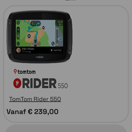
1
2
3
TomTom Rider 550
Vanaf
€ 239,00