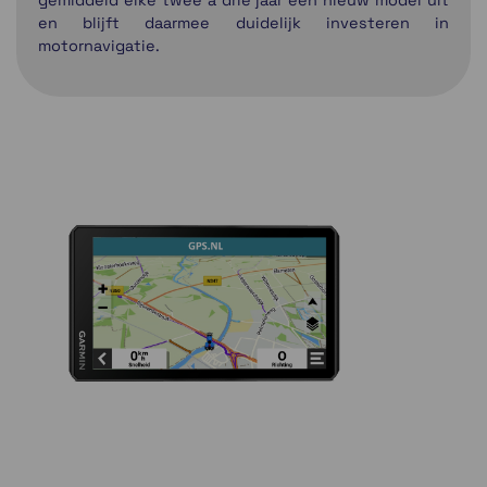
gemiddeld elke twee à drie jaar een nieuw model uit
en blijft daarmee duidelijk investeren in
motornavigatie.