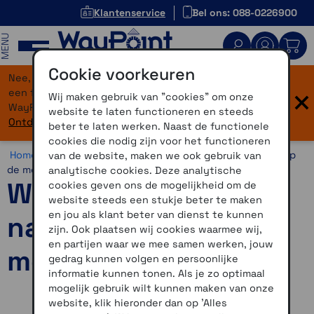
Klantenservice
Bel ons: 088-0226900
MENU
Cookie voorkeuren
Nee, je bent niet verdwaald! Onze website heeft
×
een flinke upgrade gekregen. Dezelfde vertrouwde
Wij maken gebruik van "cookies" om onze
WayPoint-service, maar dan in een modern jasje.
website te laten functioneren en steeds
Ontdek hier wat er allemaal nieuw is.
beter te laten werken. Naast de functionele
cookies die nodig zijn voor het functioneren
Home >
Overig >
Blog >
Welk systeem om te navigeren op
van de website, maken we ook gebruik van
de motor?
analytische cookies. Deze analytische
Welk systeem om te
cookies geven ons de mogelijkheid om de
website steeds een stukje beter te maken
en jou als klant beter van dienst te kunnen
navigeren op de
zijn. Ook plaatsen wij cookies waarmee wij,
en partijen waar we mee samen werken, jouw
motor?
gedrag kunnen volgen en persoonlijke
informatie kunnen tonen. Als je zo optimaal
mogelijk gebruik wilt kunnen maken van onze
website, klik hieronder dan op 'Alles