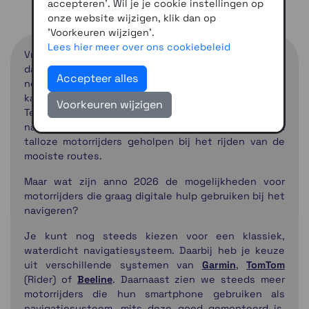
accepteren'. Wil je je cookie instellingen op
onze website wijzigen, klik dan op
'Voorkeuren wijzigen'.
Lees hier meer over ons cookiebeleid
Vroeger was alles veel eenvoudiger. Zocht je de weg,
dan keek je op een verkeersbord. Op school kreeg je
Accepteer alles
nog topografie en veel motorrijders plakten een
kaart op de tank of gebruikten een routerol.
Voorkeuren wijzigen
Tegenwoordig is dat wel anders. Waterdichte
navigatiesystemen bestaan al jaren en hebben
talloze motorrijders geholpen bij het rijden van de
mooiste routes.
Maar wat zijn anno 2026 de mogelijkheden voor
motorrijders die graag digitale hulp gebruiken bij het
navigeren?
Je kunt nog steeds kiezen voor een klassiek,
waterdicht navigatiesysteem. Daarbij heb je keuze
uit verschillende systemen van
Garmin
,
TomTom
(Rider) of
Beeline
. Daarnaast zien we steeds meer
motorrijders die hun smartphone gebruiken als
navigatiesysteem, mits deze goed gemonteerd is.