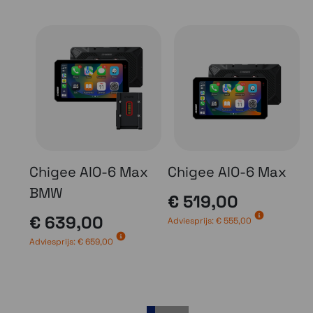
Chigee AIO-6 Max
Chigee AIO-6 Max
BMW
€ 519,00
€ 639,00
Adviesprijs:
€ 555,00
Adviesprijs:
€ 659,00
A