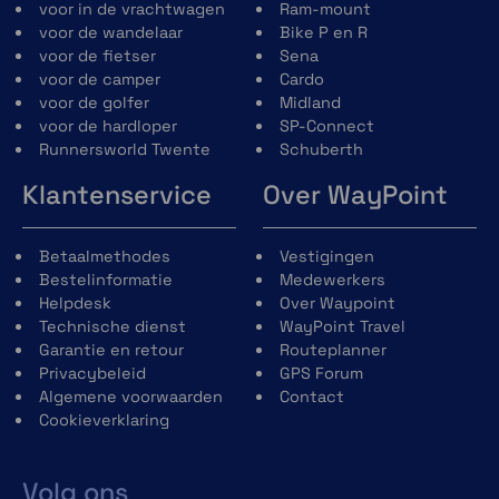
voor in de vrachtwagen
Ram-mount
voor de wandelaar
Bike P en R
voor de fietser
Sena
voor de camper
Cardo
voor de golfer
Midland
voor de hardloper
SP-Connect
Runnersworld Twente
Schuberth
Klantenservice
Over WayPoint
Betaalmethodes
Vestigingen
Bestelinformatie
Medewerkers
Helpdesk
Over Waypoint
Technische dienst
WayPoint Travel
Garantie en retour
Routeplanner
Privacybeleid
GPS Forum
Algemene voorwaarden
Contact
Cookieverklaring
Volg ons