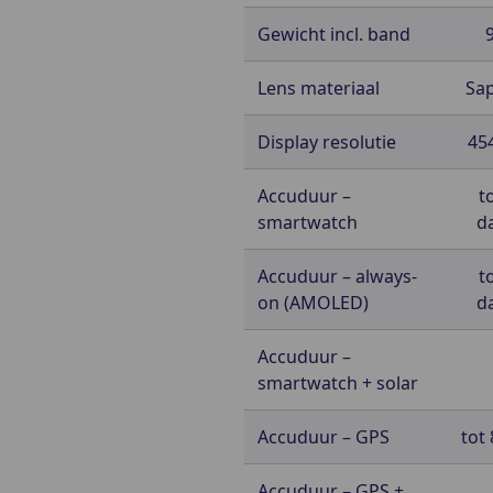
Gewicht incl. band
Lens materiaal
Sap
Display resolutie
45
Accuduur –
t
smartwatch
d
Accuduur – always-
t
on (AMOLED)
d
Accuduur –
smartwatch + solar
Accuduur – GPS
tot
Accuduur – GPS +