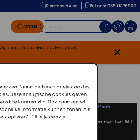
Klantenservice
Bel ons: 088-0226900
ACTIES!
×
e, maar dan in een modern jasje.
 werken. Naast de functionele cookies
kies. Deze analytische cookies geven
enst te kunnen zijn. Ook plaatsen wij
,
Garmin Fenix 8 47mm
en
Garmin Fenix 8 51mm
.
oonlijke informatie kunnen tonen. Als
 hebben met een helder AMOLED display.
ccepteren'. Wil je je cookie
en van Solar Sapphire lens. De uitvoeringen met het MIP