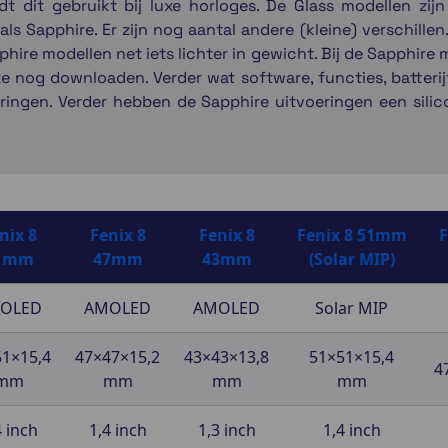
t dit gebruikt bij luxe horloges. De Glass modellen zijn
s Sapphire. Er zijn nog aantal andere (kleine) verschillen. 
phire modellen net iets lichter in gewicht. Bij de Sapphire
e nog downloaden. Verder wat software, functies, batterijtij
eringen. Verder hebben de Sapphire uitvoeringen een sili
nix 8
Fenix 8
Fenix 8
Fenix 8 51mm
F
1mm
47mm
43mm
(Solar MIP)
OLED
AMOLED
AMOLED
Solar MIP
1×15,4
47×47×15,2
43×43×13,8
51×51×15,4
4
mm
mm
mm
mm
4 inch
1,4 inch
1,3 inch
1,4 inch