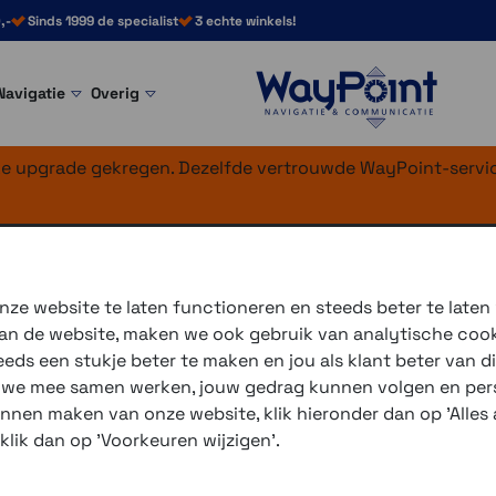
,-
Sinds 1999 de specialist
3 echte winkels!
Navigatie
Overig
nke upgrade gekregen. Dezelfde vertrouwde WayPoint-servic
(43 mm)
ze website te laten functioneren en steeds beter te laten
 van de website, maken we ook gebruik van analytische coo
ds een stukje beter te maken en jou als klant beter van di
De Garmin Fenix 8 is er in 3 maten;
Garmin Fenix 8 43mm
r we mee samen werken, jouw gedrag kunnen volgen en pers
Goed om te weten is dat we het nu over de uitvoeringen
unnen maken van onze website, klik hieronder dan op 'Alles a
Er zijn ook 2 uitvoeringen met een MIP display, voorzi
 klik dan op 'Voorkeuren wijzigen'.
display zijn er alleen in 47mm en 51mm.