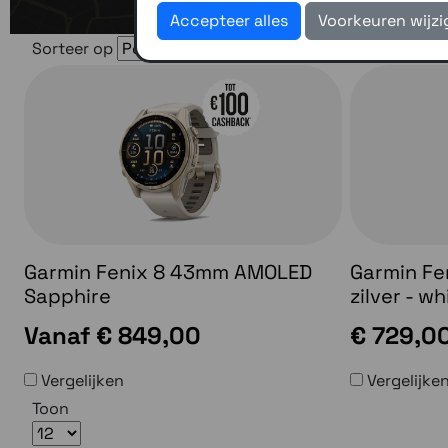
Accepteer alles
Voorkeuren wijz
Sorteer op
Garmin Fenix 8 43mm AMOLED
Garmin F
Sapphire
zilver - w
Vanaf
€ 849,00
€ 729,0
Vergelijken
Vergelijke
Toon