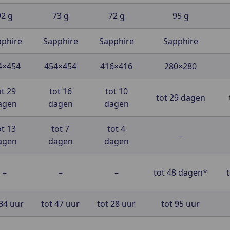
92 g
73 g
72 g
95 g
phire
Sapphire
Sapphire
Sapphire
4×454
454×454
416×416
280×280
ot 29
tot 16
tot 10
tot 29 dagen
agen
dagen
dagen
ot 13
tot 7
tot 4
-
agen
dagen
dagen
–
–
–
tot 48 dagen*
 84 uur
tot 47 uur
tot 28 uur
tot 95 uur