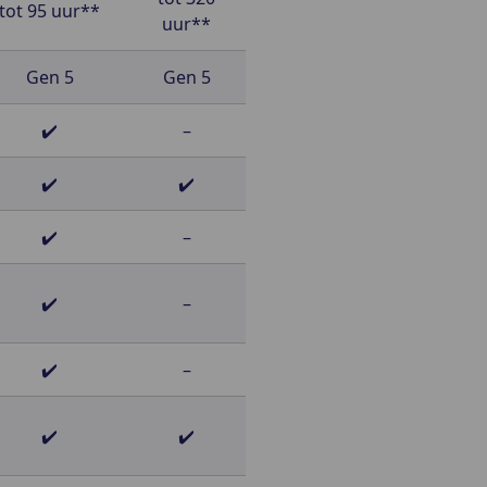
tot 95 uur**
uur**
Gen 5
Gen 5
✔️
–
✔️
✔️
✔️
–
✔️
–
✔️
–
✔️
✔️