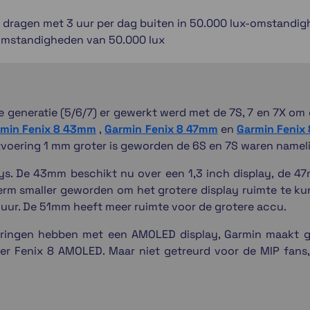
 dragen met 3 uur per dag buiten in 50.000 lux-omstandi
 omstandigheden van 50.000 lux
ge generatie (5/6/7) er gewerkt werd met de 7S, 7 en 7X om
rmin Fenix 8 43mm
,
Garmin Fenix 8 47mm
en
Garmin Fenix
itvoering 1 mm groter is geworden de 6S en 7S waren namel
lays. De 43mm beschikt nu over een 1,3 inch display, de 
erm smaller geworden om het grotere display ruimte te kun
duur. De 51mm heeft meer ruimte voor de grotere accu.
ringen hebben met een AMOLED display, Garmin maakt ge
over Fenix 8 AMOLED. Maar niet getreurd voor de MIP fans