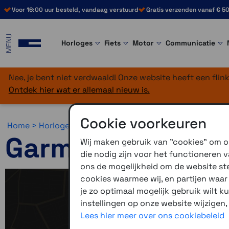
Voor 16:00 uur besteld, vandaag verstuurd
Gratis verzenden vanaf € 50
MENU
Horloges
Fiets
Motor
Communicatie
Nee, je bent niet verdwaald! Onze website heeft een fli
Ontdek hier wat er allemaal nieuw is.
Cookie voorkeuren
Home >
Horloges >
Avontuur >
Garmin Fenix 8 (43 mm)
Garmin Fenix 8 
Wij maken gebruik van "cookies" om on
die nodig zijn voor het functioneren
ons de mogelijkheid om de website stee
cookies waarmee wij, en partijen waa
je zo optimaal mogelijk gebruik wilt k
instellingen op onze website wijzigen,
Lees hier meer over ons cookiebeleid