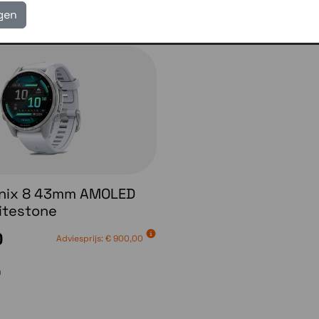
Lees hieronder verder voor meer verschillen tussen de di
igen
enix 8 43mm AMOLED
hitestone
0
Adviesprijs:
€ 900,00
n