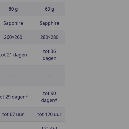
80 g
63 g
Sapphire
Sapphire
260×260
280×280
tot 36
tot 21 dagen
dagen
-
-
tot 90
tot 29 dagen*
dagen*
tot 67 uur
tot 120 uur
tot 320