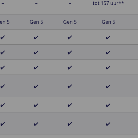
–
–
–
tot 157 uur**
en 5
Gen 5
Gen 5
Gen 5
✔️
✔️
✔️
✔️
✔️
✔️
✔️
✔️
✔️
✔️
✔️
✔️
✔️
✔️
✔️
✔️
✔️
✔️
✔️
✔️
✔️
✔️
✔️
✔️