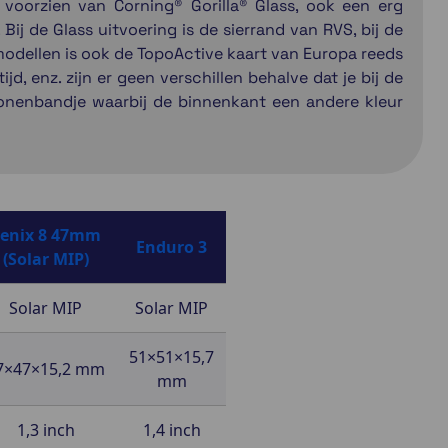
 voorzien van Corning® Gorilla® Glass, ook een erg
Bij de Glass uitvoering is de sierrand van RVS, bij de
 modellen is ook de TopoActive kaart van Europa reeds
d, enz. zijn er geen verschillen behalve dat je bij de
conenbandje waarbij de binnenkant een andere kleur
enix 8 47mm
Enduro 3
(Solar MIP)
Solar MIP
Solar MIP
51×51×15,7
7×47×15,2 mm
mm
1,3 inch
1,4 inch