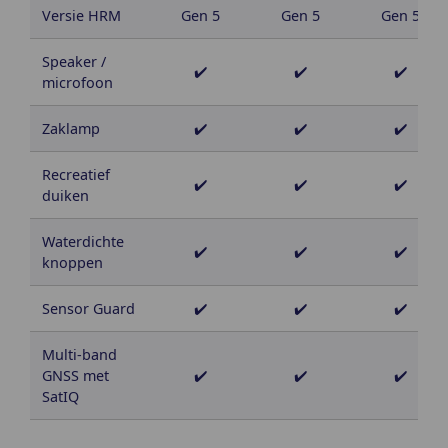
Versie HRM
Gen 5
Gen 5
Gen 5
Speaker /
✔️
✔️
✔️
microfoon
Zaklamp
✔️
✔️
✔️
Recreatief
✔️
✔️
✔️
duiken
Waterdichte
✔️
✔️
✔️
knoppen
Sensor Guard
✔️
✔️
✔️
Multi-band
GNSS met
✔️
✔️
✔️
SatIQ