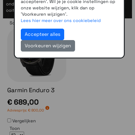
accepteren'. Wil je je cookie instellingen op
ondersteuning die je nodig hebt om verder te gaan dan
onze website wijzigen, klik dan op
ooit tevoren.
'Voorkeuren wijzigen'.
Lees hier meer over ons cookiebeleid
Sorteer op
Accepteer alles
Voorkeuren wijzigen
Garmin Enduro 3
€ 689,00
Adviesprijs:
€ 800,00
Vergelijken
Toon