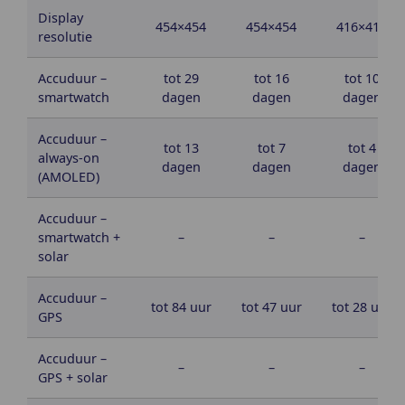
Display
454×454
454×454
416×416
resolutie
Accuduur –
tot 29
tot 16
tot 10
smartwatch
dagen
dagen
dagen
Accuduur –
tot 13
tot 7
tot 4
always-on
dagen
dagen
dagen
(AMOLED)
Accuduur –
smartwatch +
–
–
–
solar
Accuduur –
tot 84 uur
tot 47 uur
tot 28 uur
GPS
Accuduur –
–
–
–
GPS + solar