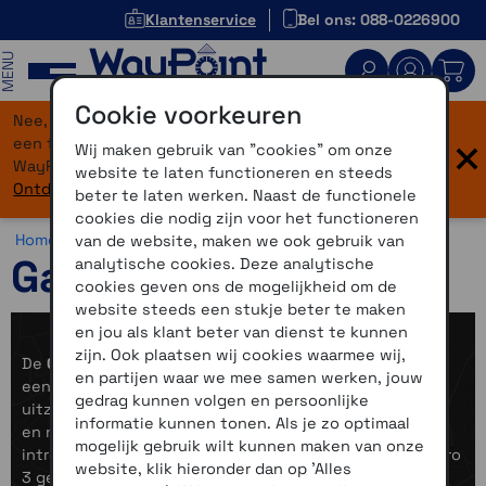
Klantenservice
Bel ons: 088-0226900
MENU
Cookie voorkeuren
Nee, je bent niet verdwaald! Onze website heeft
×
een flinke upgrade gekregen. Dezelfde vertrouwde
Wij maken gebruik van "cookies" om onze
WayPoint-service, maar dan in een modern jasje.
website te laten functioneren en steeds
Ontdek hier wat er allemaal nieuw is.
beter te laten werken. Naast de functionele
cookies die nodig zijn voor het functioneren
Home >
Horloges >
Avontuur >
Garmin Enduro 3
van de website, maken we ook gebruik van
Garmin Enduro 3
analytische cookies. Deze analytische
cookies geven ons de mogelijkheid om de
website steeds een stukje beter te maken
en jou als klant beter van dienst te kunnen
zijn. Ook plaatsen wij cookies waarmee wij,
De
Garmin Enduro 3
is gemaakt voor echte doorzetters:
en partijen waar we mee samen werken, jouw
een ultralichte, krachtige GPS-smartwatch met een
gedrag kunnen volgen en persoonlijke
uitzonderlijk lange batterijduur en geavanceerde sport-
informatie kunnen tonen. Als je zo optimaal
en navigatiefuncties. Of je nu dagenlang de bergen
mogelijk gebruik wilt kunnen maken van onze
intrekt of traint voor je zwaarste ultrarun ooit, de Enduro
website, klik hieronder dan op 'Alles
3 geeft je de betrouwbaarheid, precisie en