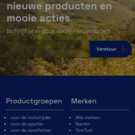
nieuwe producten en
mooie acties
Schrijf je in voor onze nieuwsbrief!
Verstuur
Productgroepen
Merken
voor de motorrijder
Alle merken
voor de sporter
Garmin
voor de racefietser
TomTom