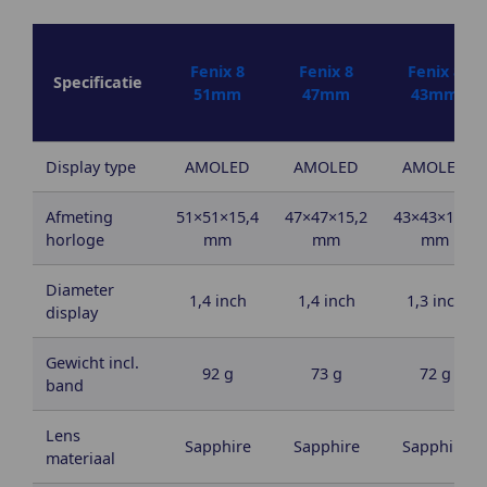
Fenix 8
Fenix 8
Fenix 8
Specificatie
51mm
47mm
43mm
Display type
AMOLED
AMOLED
AMOLED
Afmeting
51×51×15,4
47×47×15,2
43×43×13,8
horloge
mm
mm
mm
Diameter
1,4 inch
1,4 inch
1,3 inch
display
Gewicht incl.
92 g
73 g
72 g
band
Lens
Sapphire
Sapphire
Sapphire
materiaal