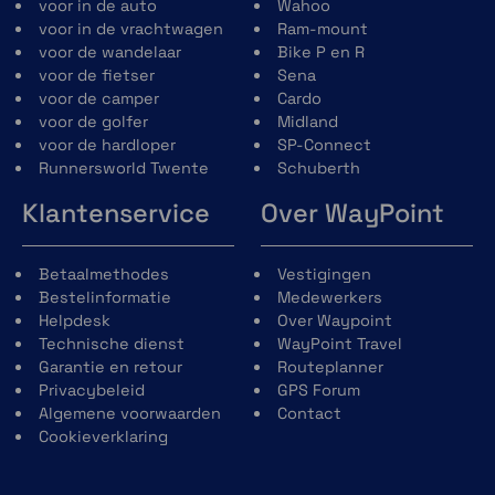
voor in de auto
Wahoo
voor in de vrachtwagen
Ram-mount
voor de wandelaar
Bike P en R
voor de fietser
Sena
voor de camper
Cardo
voor de golfer
Midland
voor de hardloper
SP-Connect
Runnersworld Twente
Schuberth
Klantenservice
Over WayPoint
Betaalmethodes
Vestigingen
Bestelinformatie
Medewerkers
Helpdesk
Over Waypoint
Technische dienst
WayPoint Travel
Garantie en retour
Routeplanner
Privacybeleid
GPS Forum
Algemene voorwaarden
Contact
Cookieverklaring