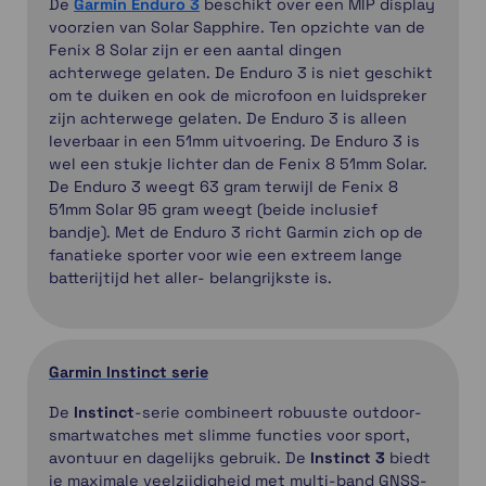
De
Garmin Enduro 3
beschikt over een MIP display
voorzien van Solar Sapphire. Ten opzichte van de
Fenix 8 Solar zijn er een aantal dingen
achterwege gelaten. De Enduro 3 is niet geschikt
om te duiken en ook de microfoon en luidspreker
zijn achterwege gelaten. De Enduro 3 is alleen
leverbaar in een 51mm uitvoering. De Enduro 3 is
wel een stukje lichter dan de Fenix 8 51mm Solar.
De Enduro 3 weegt 63 gram terwijl de Fenix 8
51mm Solar 95 gram weegt (beide inclusief
bandje). Met de Enduro 3 richt Garmin zich op de
fanatieke sporter voor wie een extreem lange
batterijtijd het aller- belangrijkste is.
Garmin Instinct serie
De
Instinct
-serie combineert robuuste outdoor-
smartwatches met slimme functies voor sport,
avontuur en dagelijks gebruik. De
Instinct 3
biedt
je maximale veelzijdigheid met multi-band GNSS-