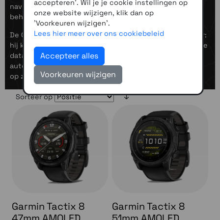
accepteren'. Wil je je cookie instellingen op
navigatie, ballistiek, stealth-modus en een supersterke
onze website wijzigen, klik dan op
behuizing.
'Voorkeuren wijzigen'.
Lees hier meer over ons cookiebeleid
De Quatix daarentegen is je ideale partner op het water:
hij koppelt jouw horloge met boordapparatuur, toont live
Accepteer alles
data van waterdiepte, wind en koers, en bestuurt
autopiloot, chartplotter en meer, zodat je zelfs midden
Voorkeuren wijzigen
op zee volledig in controle blijft.
Sorteer op
Garmin Tactix 8
Garmin Tactix 8
47mm AMOLED
51mm AMOLED