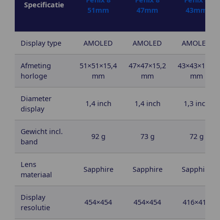
Specificatie
51mm
47mm
43mm
Display type
AMOLED
AMOLED
AMOLED
Afmeting
51×51×15,4
47×47×15,2
43×43×13,8
horloge
mm
mm
mm
Diameter
1,4 inch
1,4 inch
1,3 inch
display
Gewicht incl.
92 g
73 g
72 g
band
Lens
Sapphire
Sapphire
Sapphire
materiaal
Display
454×454
454×454
416×416
resolutie