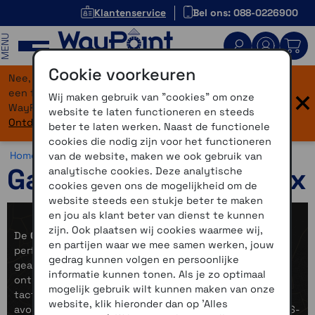
Klantenservice
Bel ons: 088-0226900
MENU
Cookie voorkeuren
Nee, je bent niet verdwaald! Onze website heeft
×
een flinke upgrade gekregen. Dezelfde vertrouwde
Wij maken gebruik van "cookies" om onze
WayPoint-service, maar dan in een modern jasje.
website te laten functioneren en steeds
Ontdek hier wat er allemaal nieuw is.
beter te laten werken. Naast de functionele
cookies die nodig zijn voor het functioneren
Home >
Horloges >
Avontuur >
Garmin Tactix / Quatix
van de website, maken we ook gebruik van
Garmin Tactix / Quatix
analytische cookies. Deze analytische
cookies geven ons de mogelijkheid om de
website steeds een stukje beter te maken
en jou als klant beter van dienst te kunnen
zijn. Ook plaatsen wij cookies waarmee wij,
De
Garmin Tactix
en
Quatix
-series bieden samen een
en partijen waar we mee samen werken, jouw
perfecte mix van robuuste tactische kracht en
gedrag kunnen volgen en persoonlijke
geavanceerde maritieme functionaliteit. De Tactix 8 is
informatie kunnen tonen. Als je zo optimaal
ontworpen voor wie maximale veelzijdigheid en
mogelijk gebruik wilt kunnen maken van onze
tactische ondersteuning nodig heeft, van outdoor-
website, klik hieronder dan op 'Alles
avonturen tot professionele inzet, met functies als GPS-