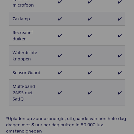
✔️
✔️
✔️
microfoon
Zaklamp
✔️
✔️
✔️
Recreatief
✔️
✔️
✔️
duiken
Waterdichte
✔️
✔️
✔️
knoppen
Sensor Guard
✔️
✔️
✔️
Multi-band
GNSS met
✔️
✔️
✔️
SatIQ
*Opladen op zonne-energie, uitgaande van een hele dag
dragen met 3 uur per dag buiten in 50.000 lux-
omstandigheden