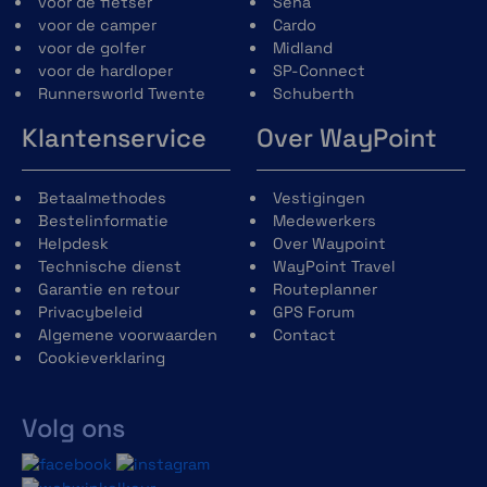
voor de fietser
Sena
voor de camper
Cardo
voor de golfer
Midland
voor de hardloper
SP-Connect
Runnersworld Twente
Schuberth
Klantenservice
Over WayPoint
Betaalmethodes
Vestigingen
Bestelinformatie
Medewerkers
Helpdesk
Over Waypoint
Technische dienst
WayPoint Travel
Garantie en retour
Routeplanner
Privacybeleid
GPS Forum
Algemene voorwaarden
Contact
Cookieverklaring
Volg ons