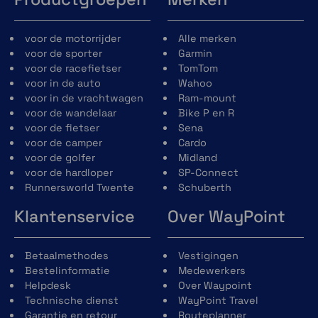
voor de motorrijder
Alle merken
voor de sporter
Garmin
voor de racefietser
TomTom
voor in de auto
Wahoo
voor in de vrachtwagen
Ram-mount
voor de wandelaar
Bike P en R
voor de fietser
Sena
voor de camper
Cardo
voor de golfer
Midland
voor de hardloper
SP-Connect
Runnersworld Twente
Schuberth
Klantenservice
Over WayPoint
Betaalmethodes
Vestigingen
Bestelinformatie
Medewerkers
Helpdesk
Over Waypoint
Technische dienst
WayPoint Travel
Garantie en retour
Routeplanner