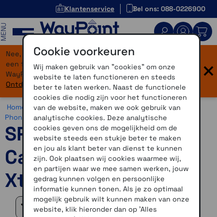
Klantenservice
Bel ons: 088-0226900
MENU
Cookie voorkeuren
Nee, je bent niet verdwaald! Onze website heeft
×
een flinke upgrade gekregen. Dezelfde vertrouwde
Wij maken gebruik van "cookies" om onze
WayPoint-service, maar dan in een modern jasje.
website te laten functioneren en steeds
Ontdek hier wat er allemaal nieuw is.
beter te laten werken. Naast de functionele
cookies die nodig zijn voor het functioneren
Home >
Motor >
Smartphone >
SP Connect >
SP Connect
van de website, maken we ook gebruik van
Phone Case >
SP Connect Phone Case Samsung Xtreme
analytische cookies. Deze analytische
SP Connect Phone
cookies geven ons de mogelijkheid om de
website steeds een stukje beter te maken
en jou als klant beter van dienst te kunnen
Case Samsung
zijn. Ook plaatsen wij cookies waarmee wij,
en partijen waar we mee samen werken, jouw
Xtreme
gedrag kunnen volgen en persoonlijke
informatie kunnen tonen. Als je zo optimaal
mogelijk gebruik wilt kunnen maken van onze
Filteren
website, klik hieronder dan op 'Alles