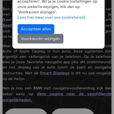
accepteren'. Wil je je cookie instellingen op
onze website wijzigen, klik dan op
Ben je op zoek naar een navigatisysteem maar wil je liever
'Voorkeuren wijzigen'.
niet een groot display op je motor monteren of je
Lees hier meer over ons cookiebeleid
(kwetsbare) telefoon gebruiken op je stuur? Dan heeft
Beeline
de oplossing. Het systeem van Beeline kenmerkt
Accepteer alles
zich door het compacte formaat en duidelijke aanwijzingen
op het display.
Voorkeuren wijzigen
Maar ook steeds meer mensen zijn gewend aan Android
Auto of Apple Carplay in hun auto. Deze systemen zijn
eigenlijk een verlengstuk van je telefoon. Op je telefoon
kies je jouw favoriete navigatie app (die dit ondersteund)
en het display van je auto toont de kaart en navigatie
Smart Displays
instructies. Met de
is dit nu ook mogelijk
op de motor.
Heb je nou een BMW met navigatievoorbereiding, kijk dan
deze pagina naar de veschillende
zeker eens op
mogelijkheden.