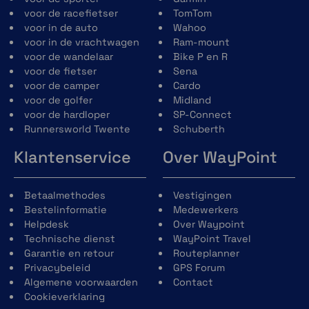
voor de racefietser
TomTom
voor in de auto
Wahoo
voor in de vrachtwagen
Ram-mount
voor de wandelaar
Bike P en R
voor de fietser
Sena
voor de camper
Cardo
voor de golfer
Midland
voor de hardloper
SP-Connect
Runnersworld Twente
Schuberth
Klantenservice
Over WayPoint
Betaalmethodes
Vestigingen
Bestelinformatie
Medewerkers
Helpdesk
Over Waypoint
Technische dienst
WayPoint Travel
Garantie en retour
Routeplanner
Privacybeleid
GPS Forum
Algemene voorwaarden
Contact
Cookieverklaring