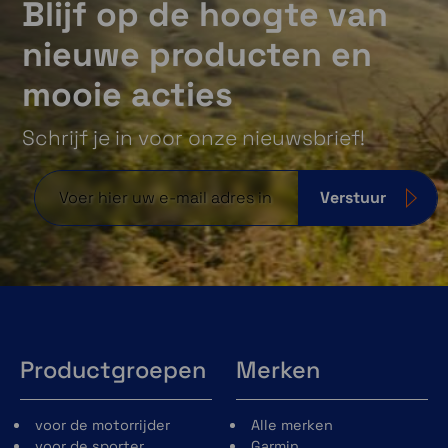
Blijf op de hoogte van
nieuwe producten en
mooie acties
Schrijf je in voor onze nieuwsbrief!
Verstuur
Productgroepen
Merken
voor de motorrijder
Alle merken
voor de sporter
Garmin