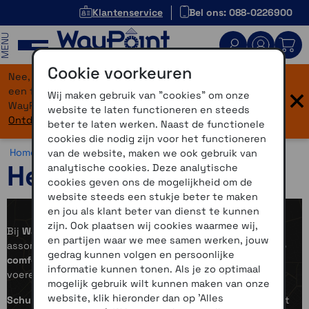
Klantenservice
Bel ons: 088-0226900
MENU
Cookie voorkeuren
Nee, je bent niet verdwaald! Onze website heeft
×
een flinke upgrade gekregen. Dezelfde vertrouwde
Wij maken gebruik van "cookies" om onze
WayPoint-service, maar dan in een modern jasje.
website te laten functioneren en steeds
Ontdek hier wat er allemaal nieuw is.
beter te laten werken. Naast de functionele
cookies die nodig zijn voor het functioneren
Home >
Motor >
Helmen
van de website, maken we ook gebruik van
Helmen
analytische cookies. Deze analytische
cookies geven ons de mogelijkheid om de
website steeds een stukje beter te maken
en jou als klant beter van dienst te kunnen
zijn. Ook plaatsen wij cookies waarmee wij,
Bij
WayPoint
vind je een zorgvuldig geselecteerd
en partijen waar we mee samen werken, jouw
assortiment
motorhelmen van topkwaliteit
, met focus op
gedrag kunnen volgen en persoonlijke
comfort, veiligheid en geïntegreerde communicatie
. Wij
informatie kunnen tonen. Als je zo optimaal
voeren onder andere
Schuberth
en
Sena
.
mogelijk gebruik wilt kunnen maken van onze
website, klik hieronder dan op 'Alles
Schuberth
ontwikkelt al meer dan 70 jaar helmen en staat