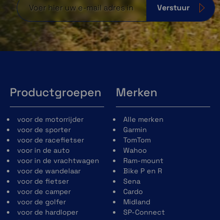
Verstuur
Productgroepen
Merken
voor de motorrijder
Alle merken
voor de sporter
Garmin
voor de racefietser
TomTom
voor in de auto
Wahoo
voor in de vrachtwagen
Ram-mount
voor de wandelaar
Bike P en R
voor de fietser
Sena
voor de camper
Cardo
voor de golfer
Midland
voor de hardloper
SP-Connect