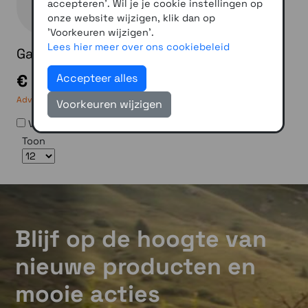
accepteren'. Wil je je cookie instellingen op
onze website wijzigen, klik dan op
'Voorkeuren wijzigen'.
Lees hier meer over ons cookiebeleid
Garmin Varia Vue
€ 449,00
Accepteer alles
Adviesprijs:
€ 550,00
Voorkeuren wijzigen
Vergelijken
Toon
Blijf op de hoogte van
nieuwe producten en
mooie acties