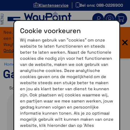
Klantenservice
Bel ons: 088-0226900
MENU
Cookie voorkeuren
Nee, je bent niet verdwaald! Onze website heeft
×
een flinke upgrade gekregen. Dezelfde vertrouwde
Wij maken gebruik van "cookies" om onze
WayPoint-service, maar dan in een modern jasje.
website te laten functioneren en steeds
Ontdek hier wat er allemaal nieuw is.
beter te laten werken. Naast de functionele
cookies die nodig zijn voor het functioneren
Home >
Fiets >
Varia >
Garmin Varia Vue
van de website, maken we ook gebruik van
Garmin Varia Vue
analytische cookies. Deze analytische
cookies geven ons de mogelijkheid om de
website steeds een stukje beter te maken
Sorteer op
en jou als klant beter van dienst te kunnen
zijn. Ook plaatsen wij cookies waarmee wij,
en partijen waar we mee samen werken, jouw
gedrag kunnen volgen en persoonlijke
informatie kunnen tonen. Als je zo optimaal
mogelijk gebruik wilt kunnen maken van onze
website, klik hieronder dan op 'Alles