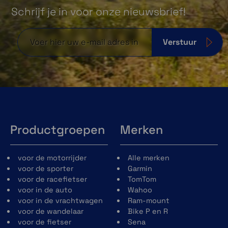
Schrijf je in voor onze nieuwsbrief!
Verstuur
Productgroepen
Merken
voor de motorrijder
Alle merken
voor de sporter
Garmin
voor de racefietser
TomTom
voor in de auto
Wahoo
voor in de vrachtwagen
Ram-mount
voor de wandelaar
Bike P en R
voor de fietser
Sena