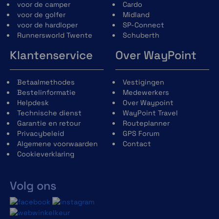
voor de camper
Cardo
voor de golfer
Midland
voor de hardloper
SP-Connect
Runnersworld Twente
Schuberth
Klantenservice
Over WayPoint
Betaalmethodes
Vestigingen
Bestelinformatie
Medewerkers
Helpdesk
Over Waypoint
Technische dienst
WayPoint Travel
Garantie en retour
Routeplanner
Privacybeleid
GPS Forum
Algemene voorwaarden
Contact
Cookieverklaring
Volg ons