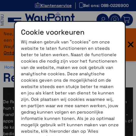
Klantenservice
Bel ons: 088-0226900
MENU
Cookie voorkeuren
Nee, je bent niet verdwaald! Onze website heeft
×
een flinke upgrade gekregen. Dezelfde vertrouwde
Wij maken gebruik van "cookies" om onze
WayPoint-service, maar dan in een modern jasje.
website te laten functioneren en steeds
Ontdek hier wat er allemaal nieuw is.
beter te laten werken. Naast de functionele
cookies die nodig zijn voor het functioneren
Home >
Motor >
Smartphone >
Remotek
van de website, maken we ook gebruik van
Remotek
analytische cookies. Deze analytische
cookies geven ons de mogelijkheid om de
website steeds een stukje beter te maken
en jou als klant beter van dienst te kunnen
zijn. Ook plaatsen wij cookies waarmee wij,
De Remotek One maakt het voor motorrijders mogelijk om
en partijen waar we mee samen werken, jouw
hun telefoon veilig en eenvoudig te bedienen, zelfs met
gedrag kunnen volgen en persoonlijke
handschoenen aan. Met de zes knoppen kun je navigatie-
informatie kunnen tonen. Als je zo optimaal
apps bedienen via Bluetooth, bijvoorbeeld om te zoomen of
mogelijk gebruik wilt kunnen maken van onze
de kaart te verschuiven. Daarnaast biedt het apparaat
website, klik hieronder dan op 'Alles
bediening van muziekfuncties zoals nummerkeuze en