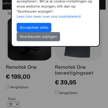
accepteren'. Wil je je cookie instellingen op
volume.
onze website wijzigen, klik dan op
'Voorkeuren wijzigen'.
Sorteer op
Lees hier meer over ons cookiebeleid
Accepteer alles
Voorkeuren wijzigen
Remotek One
Remotek One
bevestigingsset
€ 199,00
€ 39,95
Vergelijken
Vergelijken
Toon