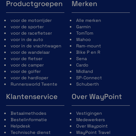
Productgroepen
Merken
voor de motorrijder
Alle merken
voor de sporter
Garmin
voor de racefietser
TomTom
voor in de auto
Wahoo
voor in de vrachtwagen
Ram-mount
voor de wandelaar
Bike P en R
voor de fietser
Sena
voor de camper
Cardo
voor de golfer
Midland
voor de hardloper
SP-Connect
Runnersworld Twente
Schuberth
Klantenservice
Over WayPoint
Betaalmethodes
Vestigingen
Bestelinformatie
Medewerkers
Helpdesk
Over Waypoint
Technische dienst
WayPoint Travel