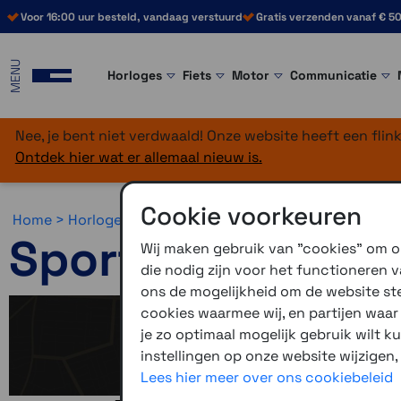
Voor 16:00 uur besteld, vandaag verstuurd
Gratis verzenden vanaf € 50
MENU
Horloges
Fiets
Motor
Communicatie
Nee, je bent niet verdwaald! Onze website heeft een fli
Ontdek hier wat er allemaal nieuw is.
Cookie voorkeuren
Home >
Horloges >
Sporten
Sporten
Wij maken gebruik van "cookies" om on
die nodig zijn voor het functioneren
ons de mogelijkheid om de website stee
cookies waarmee wij, en partijen waa
je zo optimaal mogelijk gebruik wilt k
instellingen op onze website wijzigen,
Lees hier meer over ons cookiebeleid