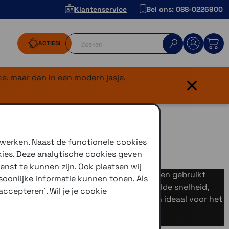
Klantenservice
Bel ons: 088-0226900
ACTIES!
×
e, maar dan in een modern jasje.
 werken. Naast de functionele cookies
kies. Deze analytische cookies geven
enst te kunnen zijn. Ook plaatsen wij
 de pols worden gedragen en kunnen worden gebruikt
oonlijke informatie kunnen tonen. Als
estellen meten afstand, snelheid, gemiddelde snelheid,
ccepteren'. Wil je je cookie
 die zijn uitgerust met hartslagmeting zijn ideaal voor het