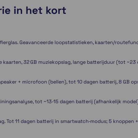
ie in het kort
ierglas. Geavanceerde loopstatistieken, kaarten/routefunc
aarten, 32 GB muziekopslag, lange batterijduur (tot ~23
eaker + microfoon (bellen), tot 10 dagen batterij, 8 GB op
iningsanalyse, tot ~13‑15 dagen batterij (afhankelijk model)
g. Tot 11 dagen batterij in smartwatch‑modus; 5 knoppen 