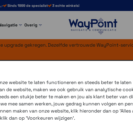
,-
Sinds 1999 de specialist
3 echte winkels!
Navigatie
Overig
nke upgrade gekregen. Dezelfde vertrouwde WayPoint-servic
ze website te laten functioneren en steeds beter te laten
 van de website, maken we ook gebruik van analytische coo
ds een stukje beter te maken en jou als klant beter van di
De
Garmin Forerunner-serie
bestaat uit toestellen die om
r we mee samen werken, jouw gedrag kunnen volgen en pers
door hardlopers en fitness fanaten van alle niveaus. De to
unnen maken van onze website, klik hieronder dan op 'Alles a
etc. en geven de training net dat beetje extra. De modellen
 klik dan op 'Voorkeuren wijzigen'.
bijhouden van de trainingsprogressie.