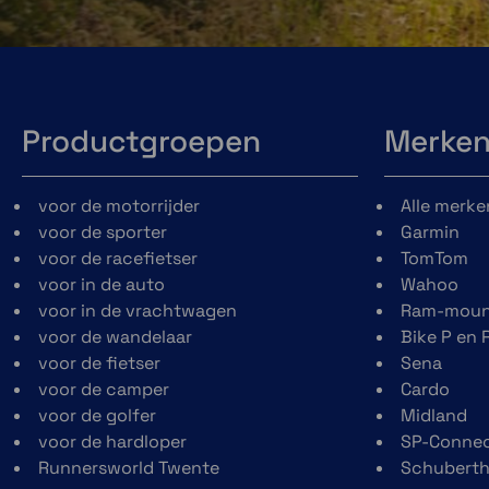
Productgroepen
Merke
voor de motorrijder
Alle merke
voor de sporter
Garmin
voor de racefietser
TomTom
voor in de auto
Wahoo
voor in de vrachtwagen
Ram-moun
voor de wandelaar
Bike P en 
voor de fietser
Sena
voor de camper
Cardo
voor de golfer
Midland
voor de hardloper
SP-Conne
Runnersworld Twente
Schubert