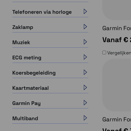
Telefoneren via horloge
Zaklamp
Garmin Fo
Vanaf
€ 
Muziek
Vergelijke
ECG meting
Koersbegeleiding
Kaartmateriaal
Garmin Pay
Multiband
Garmin Fo
Vanaf
€