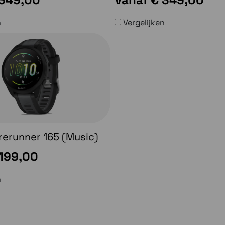
n
Vergelijken
rerunner 165 (Music)
199,00
n