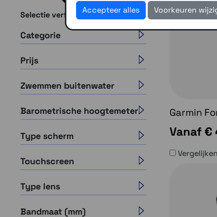
Filteren
Sorteer op
Accepteer alles
Voorkeuren wijz
Selectie verfijnen
Categorie
Prijs
Zwemmen buitenwater
Barometrische hoogtemeter
Garmin F
Vanaf
€
Type scherm
Vergelijke
Touchscreen
Type lens
Bandmaat (mm)