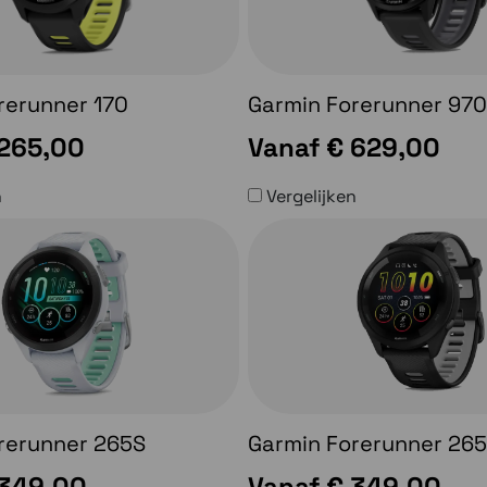
rerunner 170
Garmin Forerunner 970
265,00
Vanaf
€ 629,00
n
Vergelijken
rerunner 265S
Garmin Forerunner 265
 349,00
Vanaf
€ 349,00