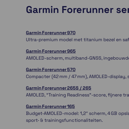
Garmin Forerunner ser
Garmin Forerunner 970
Ultra-premium model met titanium bezel en saff
Garmin Forerunner 965
AMOLED-scherm, multiband-GNSS, ingebouwde k
Garmin Forerunner 570
Compacter (42 mm / 47 mm), AMOLED-display, sp
Garmin Forerunner 265S / 265
AMOLED, “Training Readiness”-score, fijnere tra
Garmin Forerunner 165
Budget‑AMOLED-model: 1,2″ scherm, 4 GB opsla
sport‑ & trainingsfunctionaliteiten.