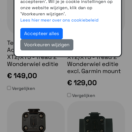
accepteren'. Wil je je cookie instellingen op
onze website wijzigen, klik dan op
'Voorkeuren wijzigen'.
Lees hier meer over ons cookiebeleid
Accepteer alles
TeqMount BMW
TeqMount BMW
Voorkeuren wijzigen
Adapter Zumo
Adapter Zumo
XT2/XT3 - Tread 2
XT2/XT3 - Tread 2
Wonderwiel editie
Wonderwiel editie
excl. Garmin mount
€ 149,00
€ 129,00
Vergelijken
Vergelijken