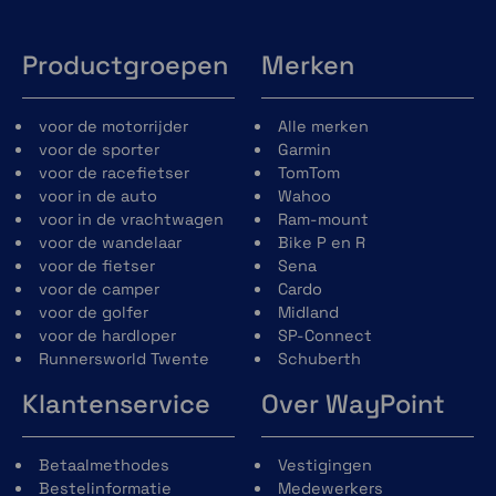
Productgroepen
Merken
voor de motorrijder
Alle merken
voor de sporter
Garmin
voor de racefietser
TomTom
voor in de auto
Wahoo
voor in de vrachtwagen
Ram-mount
voor de wandelaar
Bike P en R
voor de fietser
Sena
voor de camper
Cardo
voor de golfer
Midland
voor de hardloper
SP-Connect
Runnersworld Twente
Schuberth
Klantenservice
Over WayPoint
Betaalmethodes
Vestigingen
Bestelinformatie
Medewerkers