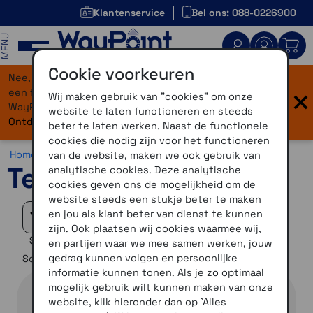
Klantenservice
Bel ons: 088-0226900
MENU
Cookie voorkeuren
Nee, je bent niet verdwaald! Onze website heeft
×
een flinke upgrade gekregen. Dezelfde vertrouwde
Wij maken gebruik van "cookies" om onze
WayPoint-service, maar dan in een modern jasje.
website te laten functioneren en steeds
Ontdek hier wat er allemaal nieuw is.
beter te laten werken. Naast de functionele
cookies die nodig zijn voor het functioneren
Home >
Overig >
Accessoires >
TeqMount
van de website, maken we ook gebruik van
TeqMount
analytische cookies. Deze analytische
cookies geven ons de mogelijkheid om de
website steeds een stukje beter te maken
en jou als klant beter van dienst te kunnen
Filteren
zijn. Ook plaatsen wij cookies waarmee wij,
Selectie verfijnen
en partijen waar we mee samen werken, jouw
gedrag kunnen volgen en persoonlijke
Sorteer op
informatie kunnen tonen. Als je zo optimaal
mogelijk gebruik wilt kunnen maken van onze
website, klik hieronder dan op 'Alles