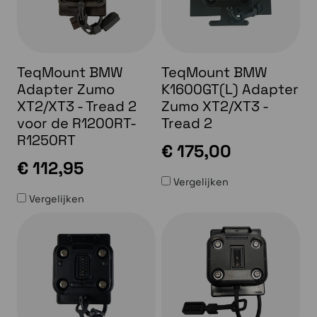
TeqMount BMW
TeqMount BMW
Adapter Zumo
K1600GT(L) Adapter
XT2/XT3 - Tread 2
Zumo XT2/XT3 -
voor de R1200RT-
Tread 2
R1250RT
€ 175,00
€ 112,95
Vergelijken
Vergelijken