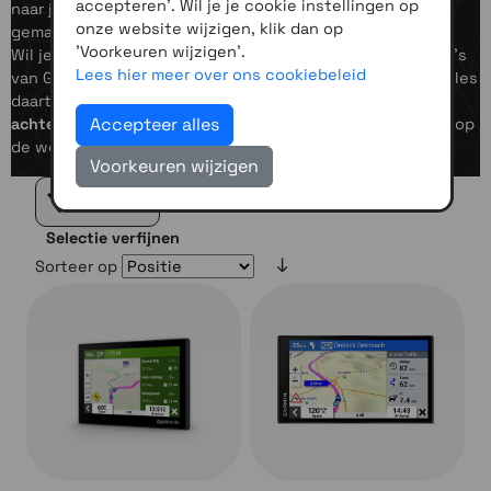
accepteren'. Wil je je cookie instellingen op
naar je werk? De Garmin Drive-serie zorgt vooor vrijheid,
onze website wijzigen, klik dan op
gemak en gemoedsrust tijdens elke rit.
'Voorkeuren wijzigen'.
Wil je nóg meer zicht rondom je voertuig? Met de camera's
Lees hier meer over ons cookiebeleid
van Garmin heb je alles in beeld: vooraan, achteraan en alles
daartussenin. Betrouwbare dashcams en draadloze
Accepteer alles
achteruitrijcamera’s
geven je een scherpe en veilige kijk op
de weg.
Voorkeuren wijzigen
Filteren
Selectie verfijnen
Sorteer op