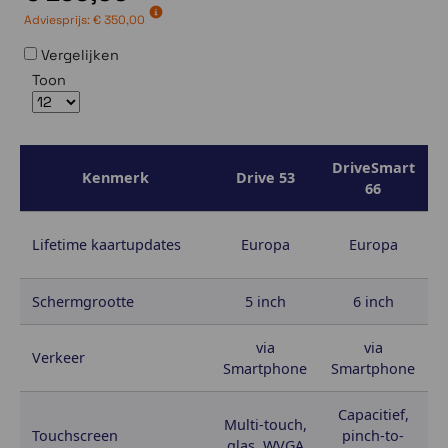
Adviesprijs:
€ 350,00
Vergelijken
Toon
DriveSmart
D
Kenmerk
Drive 53
66
Lifetime kaartupdates
Europa
Europa
Schermgrootte
5 inch
6 inch
via
via
Verkeer
Smartphone
Smartphone
S
Capacitief,
Multi-touch,
Touchscreen
pinch-to-
glas, WVGA