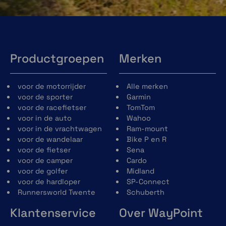
Productgroepen
Merken
voor de motorrijder
Alle merken
voor de sporter
Garmin
voor de racefietser
TomTom
voor in de auto
Wahoo
voor in de vrachtwagen
Ram-mount
voor de wandelaar
Bike P en R
voor de fietser
Sena
voor de camper
Cardo
voor de golfer
Midland
voor de hardloper
SP-Connect
Runnersworld Twente
Schuberth
Klantenservice
Over WayPoint