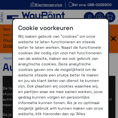
Klantenservice
Bel ons: 088-0226900
MENU
Cookie voorkeuren
Nee, je bent niet verdwaald! Onze website heeft
×
een flinke upgrade gekregen. Dezelfde vertrouwde
Wij maken gebruik van "cookies" om onze
WayPoint-service, maar dan in een modern jasje.
website te laten functioneren en steeds
Ontdek hier wat er allemaal nieuw is.
beter te laten werken. Naast de functionele
cookies die nodig zijn voor het functioneren
Home >
Navigatie >
Autonavigatie
van de website, maken we ook gebruik van
Autonavigatie
analytische cookies. Deze analytische
cookies geven ons de mogelijkheid om de
website steeds een stukje beter te maken
en jou als klant beter van dienst te kunnen
zijn. Ook plaatsen wij cookies waarmee wij,
De handige Garmin-toestellen geven je rust achter het
en partijen waar we mee samen werken, jouw
stuur. Of je nu kiest voor een
dashcam
, een
gedrag kunnen volgen en persoonlijke
achteruitrijcamera of
navigatie voor in de auto
: je rijdt met
informatie kunnen tonen. Als je zo optimaal
meer overzicht en zekerheid.
mogelijk gebruik wilt kunnen maken van onze
website, klik hieronder dan op 'Alles
Ga je op gezinsvakantie, een weekendje weg of gewoon