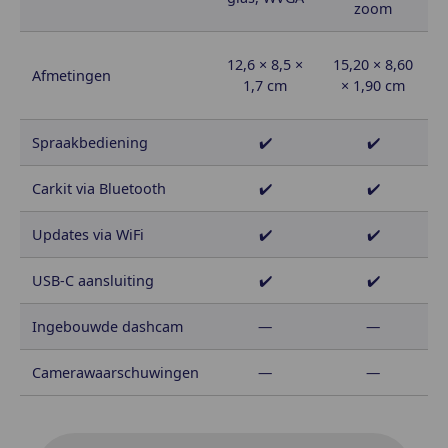
zoom
12,6 × 8,5 ×
15,20 × 8,60
1
Afmetingen
1,7 cm
× 1,90 cm
Spraakbediening
✔️
✔️
Carkit via Bluetooth
✔️
✔️
Updates via WiFi
✔️
✔️
USB-C aansluiting
✔️
✔️
Ingebouwde dashcam
—
—
Camerawaarschuwingen
—
—