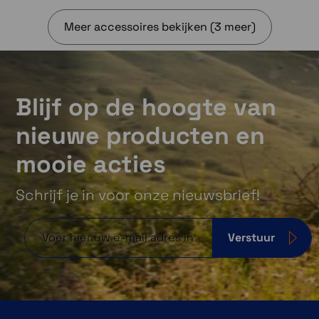
Meer accessoires bekijken (3 meer)
Route voor mileuzones
Ontvang begeleiding en waarschuwingen
Blijf op de hoogte van
over milieuzones op de route.
nieuwe producten en
mooie acties
Kaartdekking
Schrijf je in voor onze nieuwsbrief!
De
Garmin Drive 53
bevat vooraf geladen
wegenkaarten en kaartupdates voor Europa.
Verstuur
Werk kaarten en software bij met Garmin
Express™ of Wi-Fi®.