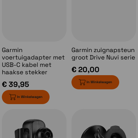
elk dashboard goed uit.
Garmin
Garmin zuignapsteun
voertuigadapter met
groot Drive Nuvi serie
USB-C kabel met
€ 20,00
haakse stekker
€ 39,95
In Winkelwagen
In Winkelwagen
Driver Alerts
Met het oog op veiliger rijden en een beter
zicht op je omgeving, ontvang je
waarschuwingen voor scherpe bochten,
snelheidsveranderingen, schoolzones en
meer.