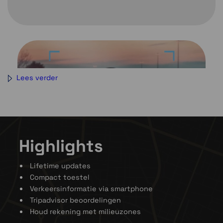
Lees verder
Highlights
Lifetime updates
Compact toestel
Slank. Modern. Mooi. Dankzij het 5″
Verkeersinformatie via smartphone
touchscreen kun je de route nog duidelijker
zien.
Tripadvisor beoordelingen
Waarschuwingen voor scherpe bochten,
Houd rekening met milieuzones
snelheidsveranderingen, scholen en meer.