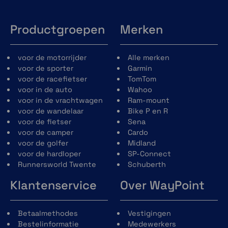
Productgroepen
Merken
Garmin Real Directions Functie
Gemakkelijk te begrijpen gesproken afslag-
voor de motorrijder
Alle merken
voor-afslag aanwijzingen met straatnamen en
voor de sporter
Garmin
namen van winkels en opvallende punten.
voor de racefietser
TomTom
voor in de auto
Wahoo
voor in de vrachtwagen
Ram-mount
voor de wandelaar
Bike P en R
voor de fietser
Sena
Gratis live verkeers- en weersinformatie
voor de camper
Cardo
voor de golfer
Midland
Vermijd vertragingen en vind tijdbesparende
voor de hardloper
SP-Connect
omwegen met live verkeersinformatie
Runnersworld Twente
Schuberth
wanneer het toestel is gekoppeld met een
compatibele smartphone (met Bluetooth en
Klantenservice
Over WayPoint
GPS) waarop de Garmin Drive™ app wordt
uitgevoerd. Bekijk ook weersverwachtingen,
huidige omstandigheden en bewegende
Betaalmethodes
Vestigingen
radarbeelden.
Bestelinformatie
Medewerkers