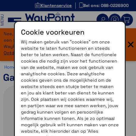
Klantenservice
Bel ons: 088-0226900
MENU
Cookie voorkeuren
Nee, je bent niet verdwaald! Onze website heeft
×
een flinke upgrade gekregen. Dezelfde vertrouwde
Wij maken gebruik van "cookies" om onze
WayPoint-service, maar dan in een modern jasje.
website te laten functioneren en steeds
Ontdek hier wat er allemaal nieuw is.
beter te laten werken. Naast de functionele
cookies die nodig zijn voor het functioneren
Home >
Navigatie >
Autonavigatie >
Garmin DriveSmart
van de website, maken we ook gebruik van
analytische cookies. Deze analytische
Garmin Drive 53
cookies geven ons de mogelijkheid om de
website steeds een stukje beter te maken
en jou als klant beter van dienst te kunnen
zijn. Ook plaatsen wij cookies waarmee wij,
en partijen waar we mee samen werken, jouw
gedrag kunnen volgen en persoonlijke
informatie kunnen tonen. Als je zo optimaal
mogelijk gebruik wilt kunnen maken van onze
website, klik hieronder dan op 'Alles