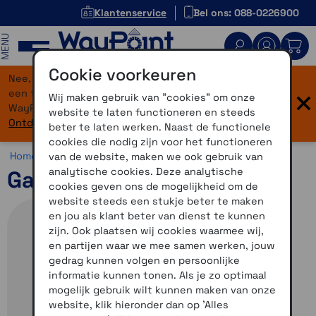
Klantenservice
Bel ons: 088-0226900
MENU
Cookie voorkeuren
Nee, je bent niet verdwaald! Onze website heeft
×
een flinke upgrade gekregen. Dezelfde vertrouwde
Wij maken gebruik van "cookies" om onze
WayPoint-service, maar dan in een modern jasje.
website te laten functioneren en steeds
Ontdek hier wat er allemaal nieuw is.
beter te laten werken. Naast de functionele
cookies die nodig zijn voor het functioneren
Home >
Accessoires >
Automotive accessoires >
Overig
van de website, maken we ook gebruik van
analytische cookies. Deze analytische
Garmin Drive Nuvi adapter
cookies geven ons de mogelijkheid om de
website steeds een stukje beter te maken
en jou als klant beter van dienst te kunnen
zijn. Ook plaatsen wij cookies waarmee wij,
en partijen waar we mee samen werken, jouw
gedrag kunnen volgen en persoonlijke
informatie kunnen tonen. Als je zo optimaal
mogelijk gebruik wilt kunnen maken van onze
website, klik hieronder dan op 'Alles