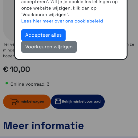
accepteren'. Wil je je cookie instellingen op
onze website wijzigen, klik dan op
'Voorkeuren wijzigen'.
Lees hier meer over ons cookiebeleid
Accepteer alles
Ter vervanging van je originele adapter, na verloop van tijd kunnen ze
Voorkeuren wijzigen
minder goed klemmen, eenvoudig op te lossen door dit artekel te
kopen.
€ 10,00
Online voorraad: 3
In winkelwagen
Bekijk winkelvoorraad
Meer informatie
3 op voorraad
2 op voorraad
2 op voorraad