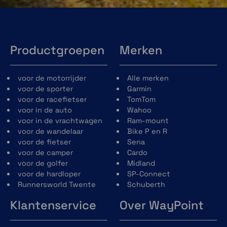
Productgroepen
Merken
voor de motorrijder
Alle merken
voor de sporter
Garmin
voor de racefietser
TomTom
voor in de auto
Wahoo
voor in de vrachtwagen
Ram-mount
voor de wandelaar
Bike P en R
voor de fietser
Sena
voor de camper
Cardo
voor de golfer
Midland
voor de hardloper
SP-Connect
Runnersworld Twente
Schuberth
Klantenservice
Over WayPoint