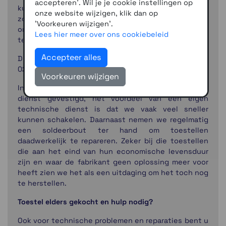
accepteren'. Wil je je cookie instellingen op
kunt vinden. Je vindt hier ook een contactformulier
onze website wijzigen, klik dan op
zodat je je vraag online kunt stellen. Daarnaast zijn
'Voorkeuren wijzigen'.
onze productspecialisten uit onze winkels ook
Lees hier meer over ons cookiebeleid
telefonisch bereikbaar.
Accepteer alles
Dinsdag t/m vrijdag van 09.30 - 17.30 uur 088-
0226900
Voorkeuren wijzigen
In onze vestiging in Notter is onze technische
dienst gevestigd, het voordeel van een eigen
technische dienst is dat we vaak veel sneller
kunnen schakelen. Daarnaast nemen we regelmatig
een soldeerbout ter hand om toestellen
daadwerkelijk te repareren. Zeker bij die toestellen
die aan het eind van hun economische levensduur
zijn en waar de fabrikant geen oplossing meer voor
heeft zien we het als een uitdaging om het toch nog
te herstellen.
Toestel elders gekocht en hulp nodig?
Ook voor technische problemen en reparaties bent u