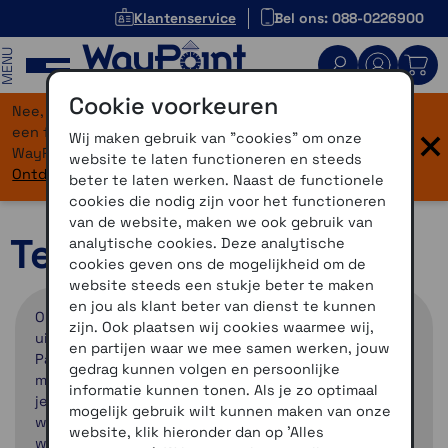
Klantenservice
Bel ons: 088-0226900
MENU
Cookie voorkeuren
Nee, je bent niet verdwaald! Onze website heeft
×
een flinke upgrade gekregen. Dezelfde vertrouwde
Wij maken gebruik van "cookies" om onze
WayPoint-service, maar dan in een modern jasje.
website te laten functioneren en steeds
Ontdek hier wat er allemaal nieuw is.
beter te laten werken. Naast de functionele
cookies die nodig zijn voor het functioneren
van de website, maken we ook gebruik van
Technische Dienst
analytische cookies. Deze analytische
cookies geven ons de mogelijkheid om de
website steeds een stukje beter te maken
en jou als klant beter van dienst te kunnen
Onze winkels zijn er niet alleen voor de verkoop,
zijn. Ook plaatsen wij cookies waarmee wij,
uiteraard kun je ook bij ons terecht na je aanschaf.
en partijen waar we mee samen werken, jouw
Pas in de praktijk merk je wat er echt allemaal
gedrag kunnen volgen en persoonlijke
mogelijk is met de producten die we verkopen. Heb
informatie kunnen tonen. Als je zo optimaal
je vragen dan kom je gewoon langs. Verder hebben
mogelijk gebruik wilt kunnen maken van onze
we ook een eigen helpdesk website,
MyWayPoint
,
website, klik hieronder dan op 'Alles
waar je de antwoorden op de veelgestelde vragen