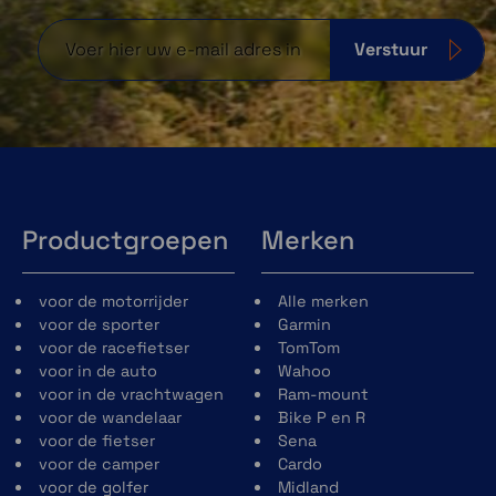
Verstuur
Productgroepen
Merken
voor de motorrijder
Alle merken
voor de sporter
Garmin
voor de racefietser
TomTom
voor in de auto
Wahoo
voor in de vrachtwagen
Ram-mount
voor de wandelaar
Bike P en R
voor de fietser
Sena
voor de camper
Cardo
voor de golfer
Midland