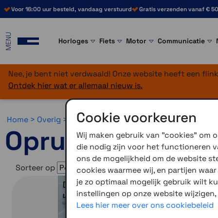
Voor 16:00 uur besteld, vandaag verstuurd
Gratis verzenden vanaf € 50
MENU
Horloges
Fiets
Motor
Communicatie
Nee, je bent niet verdwaald! Onze website heeft een fli
Ontdek hier wat er allemaal nieuw is.
Cookie voorkeuren
Home >
Overig >
Diversen >
Opruiming
Opruiming
Wij maken gebruik van "cookies" om on
die nodig zijn voor het functioneren
ons de mogelijkheid om de website stee
Sorteer op
cookies waarmee wij, en partijen waa
je zo optimaal mogelijk gebruik wilt k
instellingen op onze website wijzigen,
Lees hier meer over ons cookiebeleid