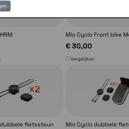
igen
 HRM
Mio Cyclo Front bike 
€ 30,00
n
Vergelijken
 dubbele fietssteun
Mio Cyclo dubbele fie