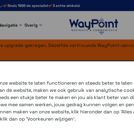
,-
Sinds 1999 de specialist
3 echte winkels!
Navigatie
Overig
nke upgrade gekregen. Dezelfde vertrouwde WayPoint-servic
ze website te laten functioneren en steeds beter te laten
 van de website, maken we ook gebruik van analytische coo
ds een stukje beter te maken en jou als klant beter van di
r we mee samen werken, jouw gedrag kunnen volgen en pers
unnen maken van onze website, klik hieronder dan op 'Alles a
 klik dan op 'Voorkeuren wijzigen'.