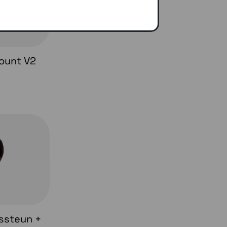
Mount V2
tssteun +