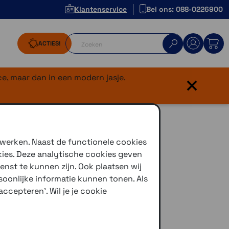
Klantenservice
Bel ons: 088-0226900
ACTIES!
×
e, maar dan in een modern jasje.
 werken. Naast de functionele cookies
kies. Deze analytische cookies geven
enst te kunnen zijn. Ook plaatsen wij
oonlijke informatie kunnen tonen. Als
ccepteren'. Wil je je cookie