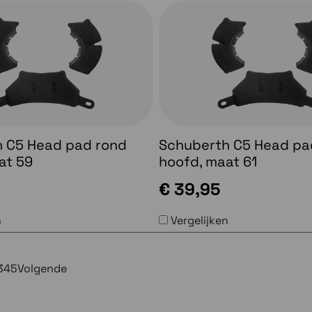
 C5 Head pad rond
Schuberth C5 Head pa
at 59
hoofd, maat 61
€ 39,95
n
Vergelijken
3
4
5
Volgende