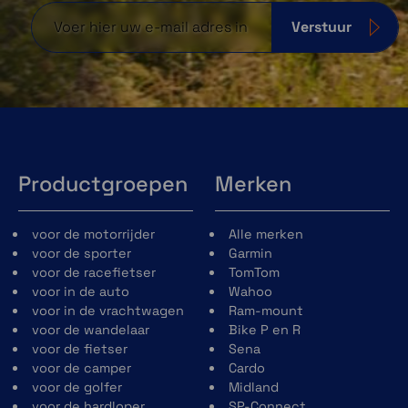
Verstuur
Productgroepen
Merken
voor de motorrijder
Alle merken
voor de sporter
Garmin
voor de racefietser
TomTom
voor in de auto
Wahoo
voor in de vrachtwagen
Ram-mount
voor de wandelaar
Bike P en R
voor de fietser
Sena
voor de camper
Cardo
voor de golfer
Midland
voor de hardloper
SP-Connect