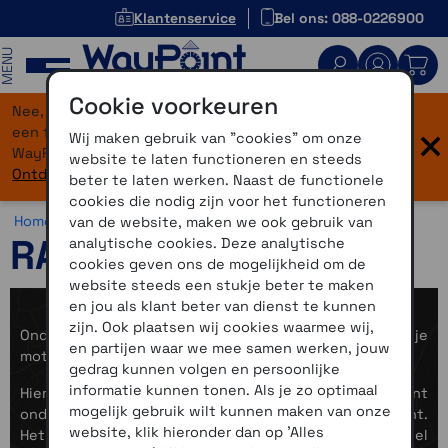
Klantenservice
Bel ons: 088-0226900
MENU
Cookie voorkeuren
Nee, je bent niet verdwaald! Onze website heeft
×
een flinke upgrade gekregen. Dezelfde vertrouwde
Wij maken gebruik van "cookies" om onze
WayPoint-service, maar dan in een modern jasje.
website te laten functioneren en steeds
Ontdek hier wat er allemaal nieuw is.
beter te laten werken. Naast de functionele
cookies die nodig zijn voor het functioneren
Home >
Motor >
Montage >
RAM Mounts
van de website, maken we ook gebruik van
RAM Mounts
analytische cookies. Deze analytische
cookies geven ons de mogelijkheid om de
website steeds een stukje beter te maken
en jou als klant beter van dienst te kunnen
zijn. Ook plaatsen wij cookies waarmee wij,
Onderdelen om een navigatiesysteem of telefoon op je
en partijen waar we mee samen werken, jouw
motor te monteren.
gedrag kunnen volgen en persoonlijke
informatie kunnen tonen. Als je zo optimaal
Hieronder vind je een deel van het assortiment
mogelijk gebruik wilt kunnen maken van onze
onderdelen, in veel gevallen van het merk RAM-Mount.
website, klik hieronder dan op 'Alles
Het systeem bestaat eigenlijk uit 3 onderdelen, het deel