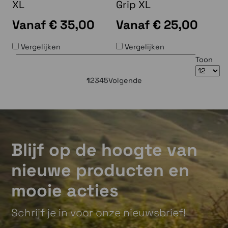
XL
Grip XL
Vanaf
€ 35,00
Vanaf
€ 25,00
Vergelijken
Vergelijken
Toon
1
2
3
4
5
Volgende
Blijf op de hoogte van
nieuwe producten en
mooie acties
Schrijf je in voor onze nieuwsbrief!