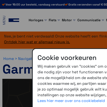
Voor 16:00 uur besteld, vandaag verstuurd
Gratis verzenden vanaf € 50
MENU
Horloges
Fiets
Motor
Communicatie
Nee, je bent niet verdwaald! Onze website heeft een fli
Ontdek hier wat er allemaal nieuw is.
Cookie voorkeuren
Home >
Navigatie >
Wandelnavigatie >
Garmin eTrex
Garmin eTrex
Wij maken gebruik van "cookies" om on
die nodig zijn voor het functioneren
ons de mogelijkheid om de website stee
cookies waarmee wij, en partijen waa
je zo optimaal mogelijk gebruik wilt k
instellingen op onze website wijzigen,
Lees hier meer over ons cookiebeleid