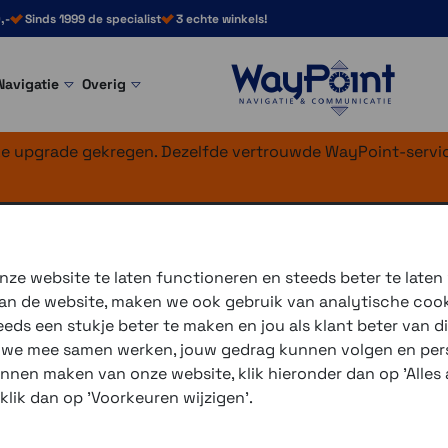
,-
Sinds 1999 de specialist
3 echte winkels!
Navigatie
Overig
nke upgrade gekregen. Dezelfde vertrouwde WayPoint-servic
ze website te laten functioneren en steeds beter te laten
 van de website, maken we ook gebruik van analytische coo
ds een stukje beter te maken en jou als klant beter van di
De
Garmin eTrex
modellen staan bekend om hun handzame fo
r we mee samen werken, jouw gedrag kunnen volgen en pers
eTrex SE,
of de
Garmin eTrex Solar
hebben een monochroom 
unnen maken van onze website, klik hieronder dan op 'Alles a
gedetailleerde kaarten. De
Garmin eTrex Touch (nieuwe ver
 klik dan op 'Voorkeuren wijzigen'.
voorgeladen kaarten. De eTrex SE, eTrex Solar en Touch (
telefoon. De
Garmin eTrex 22x
en
Garmin eTrex 32x
beschik