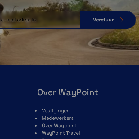
Verstuur
Over WayPoint
Vestigingen
Medewerkers
Over Waypoint
WayPoint Travel