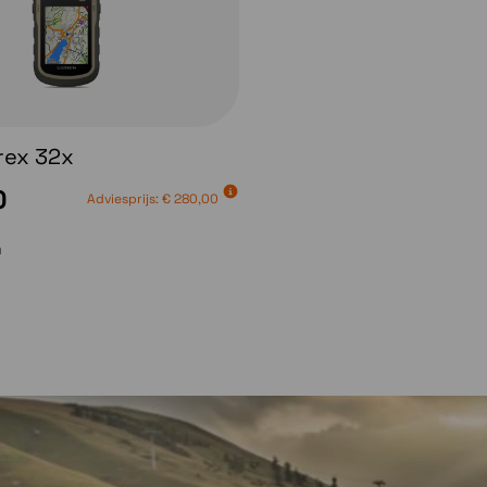
rex 32x
0
Adviesprijs:
€ 280,00
n