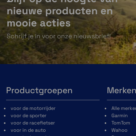
nieuwe producten en
mooie acties
Schrijf je in voor onze nieuwsbrief!
Productgroepen
Merke
voor de motorrijder
Alle merke
voor de sporter
Garmin
voor de racefietser
TomTom
voor in de auto
Wahoo