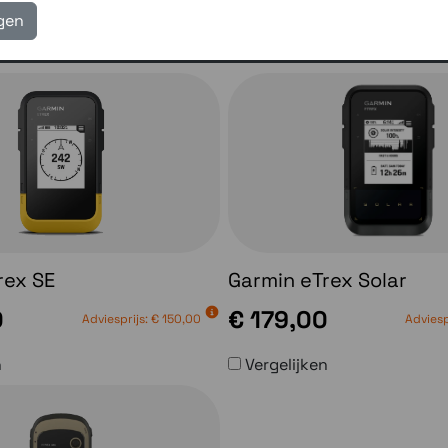
prima bruikbaar voor allerlei outdoor activiteiten.
igen
rex SE
Garmin eTrex Solar
0
€ 179,00
Adviesprijs:
€ 150,00
Adviesp
n
Vergelijken