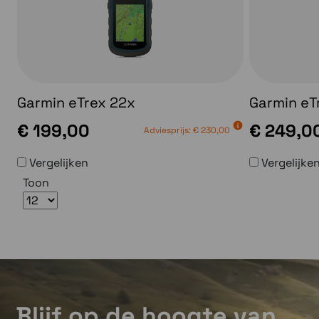
Garmin eTrex 22x
Garmin eT
€ 199,00
€ 249,0
Adviesprijs:
€ 230,00
Vergelijken
Vergelijke
Toon
Blijf op de hoogte van