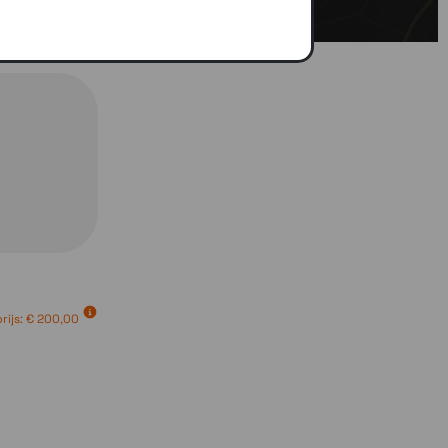
rijs:
€ 200,00