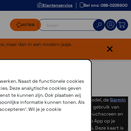
Klantenservice
Bel ons: 088-0226900
ACTIES!
×
e, maar dan in een modern jasje.
 werken. Naast de functionele cookies
kies. Deze analytische cookies geven
enst te kunnen zijn. Ook plaatsen wij
rmaat en lange batterijtijd. Het basismodel, de
Garmin
oonlijke informatie kunnen tonen. Als
scherm en niet de mogelijkheid tot het gebruik van
ccepteren'. Wil je je cookie
sie van 2025)
beschikt over een 3 inch touchscreen en
2025) werken samen met de Garmin Explore App op je
ken over de TopoActive kaart van Europa. Deze kaart is