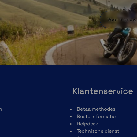
n
Klantenservice
n
Betaalmethodes
Bestelinformatie
Helpdesk
Technische dienst