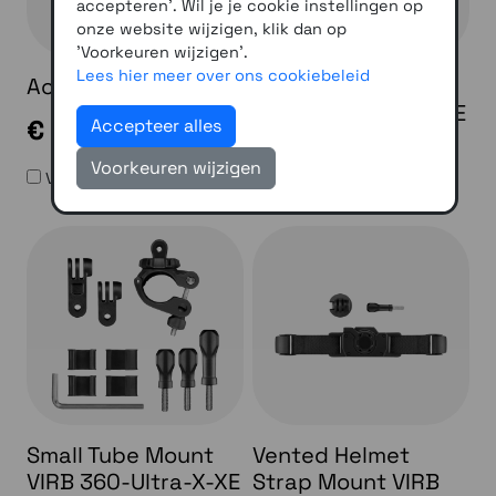
accepteren'. Wil je je cookie instellingen op
onze website wijzigen, klik dan op
'Voorkeuren wijzigen'.
Lees hier meer over ons cookiebeleid
Accu VIRB X-XE
Large Tube Mount
VIRB 360-Ultra-X-XE
€ 25,00
Accepteer alles
€ 30,00
Voorkeuren wijzigen
Vergelijken
Vergelijken
Small Tube Mount
Vented Helmet
VIRB 360-Ultra-X-XE
Strap Mount VIRB