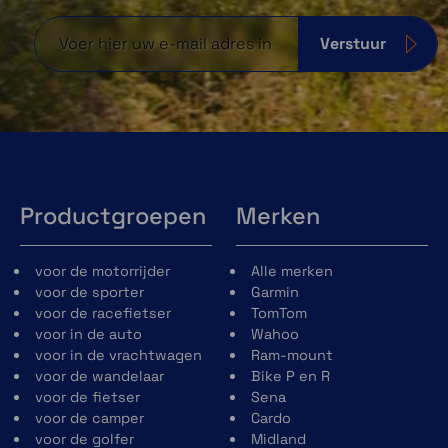
Verstuur
Productgroepen
Merken
voor de motorrijder
Alle merken
voor de sporter
Garmin
voor de racefietser
TomTom
voor in de auto
Wahoo
voor in de vrachtwagen
Ram-mount
voor de wandelaar
Bike P en R
voor de fietser
Sena
voor de camper
Cardo
voor de golfer
Midland