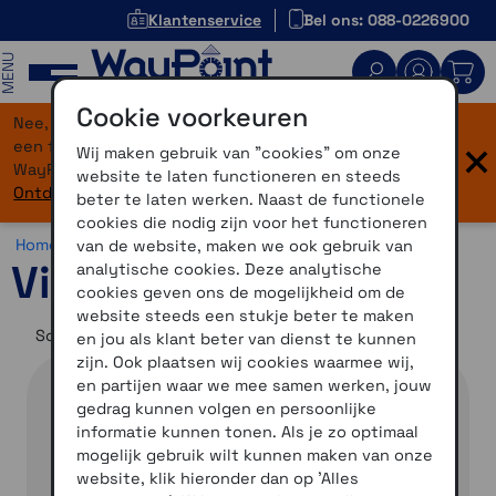
Klantenservice
Bel ons: 088-0226900
MENU
Cookie voorkeuren
Nee, je bent niet verdwaald! Onze website heeft
×
een flinke upgrade gekregen. Dezelfde vertrouwde
Wij maken gebruik van "cookies" om onze
WayPoint-service, maar dan in een modern jasje.
website te laten functioneren en steeds
Ontdek hier wat er allemaal nieuw is.
beter te laten werken. Naast de functionele
cookies die nodig zijn voor het functioneren
Home >
Overig >
Accessoires >
Virb accessoires
van de website, maken we ook gebruik van
Virb accessoires
analytische cookies. Deze analytische
cookies geven ons de mogelijkheid om de
website steeds een stukje beter te maken
Sorteer op
en jou als klant beter van dienst te kunnen
zijn. Ook plaatsen wij cookies waarmee wij,
en partijen waar we mee samen werken, jouw
gedrag kunnen volgen en persoonlijke
informatie kunnen tonen. Als je zo optimaal
mogelijk gebruik wilt kunnen maken van onze
website, klik hieronder dan op 'Alles