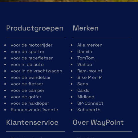
Productgroepen
Merken
voor de motorrijder
Alle merken
voor de sporter
Garmin
voor de racefietser
TomTom
voor in de auto
Wahoo
voor in de vrachtwagen
Ram-mount
voor de wandelaar
Bike P en R
voor de fietser
Sena
voor de camper
Cardo
voor de golfer
Midland
voor de hardloper
SP-Connect
Runnersworld Twente
Schuberth
Klantenservice
Over WayPoint