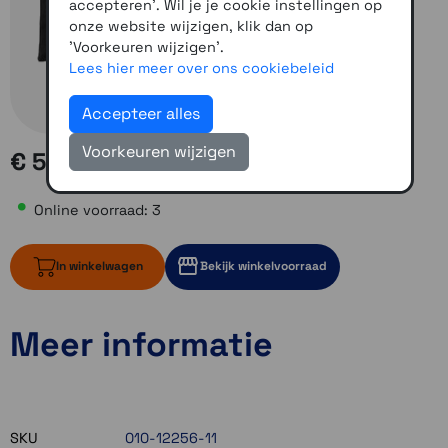
accepteren'. Wil je je cookie instellingen op
onze website wijzigen, klik dan op
'Voorkeuren wijzigen'.
Lees hier meer over ons cookiebeleid
Accepteer alles
Voorkeuren wijzigen
€ 50,00
Online voorraad: 3
In winkelwagen
Bekijk winkelvoorraad
Meer informatie
3 op voorraad
Momenteel even niet op voorraad
Momenteel even niet op voorraad
SKU
010-12256-11