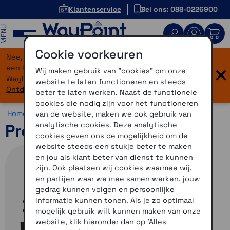
Klantenservice
Bel ons: 088-0226900
MENU
Cookie voorkeuren
Nee, je bent niet verdwaald! Onze website heeft
×
een flinke upgrade gekregen. Dezelfde vertrouwde
Wij maken gebruik van "cookies" om onze
WayPoint-service, maar dan in een modern jasje.
website te laten functioneren en steeds
Ontdek hier wat er allemaal nieuw is.
beter te laten werken. Naast de functionele
cookies die nodig zijn voor het functioneren
Home >
Accessoires >
Overig >
Virb accessoires
van de website, maken we ook gebruik van
analytische cookies. Deze analytische
Propellerfilter VIRB X-XE
cookies geven ons de mogelijkheid om de
website steeds een stukje beter te maken
en jou als klant beter van dienst te kunnen
zijn. Ook plaatsen wij cookies waarmee wij,
en partijen waar we mee samen werken, jouw
gedrag kunnen volgen en persoonlijke
informatie kunnen tonen. Als je zo optimaal
mogelijk gebruik wilt kunnen maken van onze
website, klik hieronder dan op 'Alles