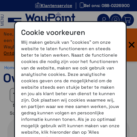
Klantenservice
Bel ons: 088-0226900
MENU
Cookie voorkeuren
Nee, je bent niet verdwaald! Onze website heeft
×
een flinke upgrade gekregen. Dezelfde vertrouwde
Wij maken gebruik van "cookies" om onze
WayPoint-service, maar dan in een modern jasje.
website te laten functioneren en steeds
Ontdek hier wat er allemaal nieuw is.
beter te laten werken. Naast de functionele
cookies die nodig zijn voor het functioneren
Home >
Horloges >
Horlogebandjes >
Overige bandjes
van de website, maken we ook gebruik van
Overige bandjes
analytische cookies. Deze analytische
cookies geven ons de mogelijkheid om de
website steeds een stukje beter te maken
en jou als klant beter van dienst te kunnen
Filteren
zijn. Ook plaatsen wij cookies waarmee wij,
Selectie verfijnen
en partijen waar we mee samen werken, jouw
gedrag kunnen volgen en persoonlijke
Sorteer op
informatie kunnen tonen. Als je zo optimaal
mogelijk gebruik wilt kunnen maken van onze
website, klik hieronder dan op 'Alles