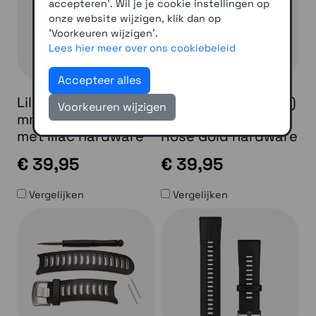
accepteren'. Wil je je cookie instellingen op
onze website wijzigen, klik dan op
'Voorkeuren wijzigen'.
Lees hier meer over ons cookiebeleid
Accepteer alles
Lily 2 banden (14
Lily banden (14 mm)
Voorkeuren wijzigen
mm) Lilac siliconen
Light sand met
met lilac hardware
Rose Gold hardware
€ 39,95
€ 39,95
Vergelijken
Vergelijken