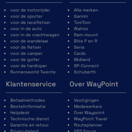
voor de motorrijder
Alle merken
voor de sporter
Garmin
voor de racefietser
TomTom
voor in de auto
Wahoo
voor in de vrachtwagen
Ram-mount
voor de wandelaar
Bike P en R
voor de fietser
Sena
voor de camper
Cardo
voor de golfer
Midland
voor de hardloper
SP-Connect
Runnersworld Twente
Schuberth
Klantenservice
Over WayPoint
Betaalmethodes
Vestigingen
Bestelinformatie
Medewerkers
Helpdesk
Over Waypoint
Technische dienst
WayPoint Travel
Garantie en retour
Routeplanner
Privacybeleid
GPS Forum