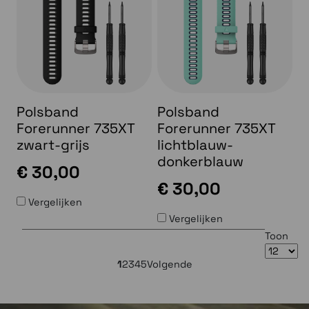
Polsband
Polsband
Forerunner 735XT
Forerunner 735XT
zwart-grijs
lichtblauw-
donkerblauw
€ 30,00
€ 30,00
Vergelijken
Vergelijken
Toon
1
2
3
4
5
Volgende