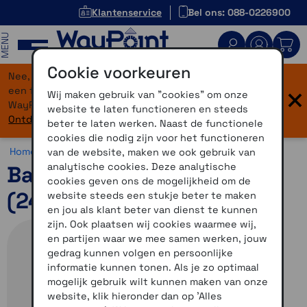
Klantenservice
Bel ons: 088-0226900
MENU
Cookie voorkeuren
Nee, je bent niet verdwaald! Onze website heeft
×
een flinke upgrade gekregen. Dezelfde vertrouwde
Wij maken gebruik van "cookies" om onze
WayPoint-service, maar dan in een modern jasje.
website te laten functioneren en steeds
Ontdek hier wat er allemaal nieuw is.
beter te laten werken. Naast de functionele
cookies die nodig zijn voor het functioneren
Home >
Horloges >
Horlogebandjes >
Overige bandjes
van de website, maken we ook gebruik van
analytische cookies. Deze analytische
Bandjes met snelsluiting
cookies geven ons de mogelijkheid om de
(24 mm) Moss siliconen
website steeds een stukje beter te maken
en jou als klant beter van dienst te kunnen
zijn. Ook plaatsen wij cookies waarmee wij,
en partijen waar we mee samen werken, jouw
gedrag kunnen volgen en persoonlijke
informatie kunnen tonen. Als je zo optimaal
mogelijk gebruik wilt kunnen maken van onze
website, klik hieronder dan op 'Alles