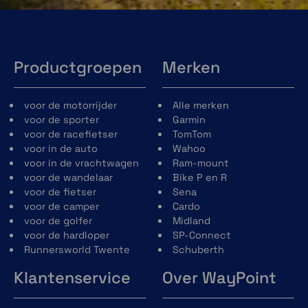
Productgroepen
Merken
voor de motorrijder
Alle merken
voor de sporter
Garmin
voor de racefietser
TomTom
voor in de auto
Wahoo
voor in de vrachtwagen
Ram-mount
voor de wandelaar
Bike P en R
voor de fietser
Sena
voor de camper
Cardo
voor de golfer
Midland
voor de hardloper
SP-Connect
Runnersworld Twente
Schuberth
Klantenservice
Over WayPoint