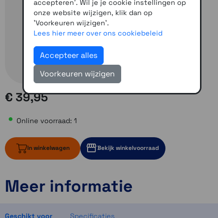
accepteren'. Wil je je cookie instellingen op
onze website wijzigen, klik dan op
'Voorkeuren wijzigen'.
Lees hier meer over ons cookiebeleid
Accepteer alles
Voorkeuren wijzigen
€ 39,95
Online voorraad: 1
In winkelwagen
Bekijk winkelvoorraad
Meer informatie
1 op voorraad
Momenteel even niet op voorraad
Momenteel even niet op voorraad
Geschikt voor
Specificaties