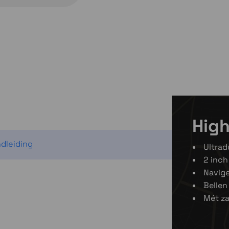
Kies var
Kies variant
High
dleiding
Ultra
2 inch
Navig
Bellen
Mét z