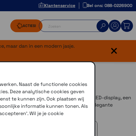
Klantenservice
Bel ons: 088-0226900
ACTIES!
×
e, maar dan in een modern jasje.
 werken. Naast de functionele cookies
kies. Deze analytische cookies geven
oorzien van een revolutionair 2-inch AMOLED-display, een
enst te kunnen zijn. Ook plaatsen wij
t en een krasbestendige saffierlens. De elegante
oonlijke informatie kunnen tonen. Als
 dik!
ccepteren'. Wil je je cookie
 advies!
zelfde dag verstuurd (indien voorradig)