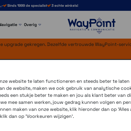
,-
Sinds 1999 de specialist
3 echte winkels!
Navigatie
Overig
nke upgrade gekregen. Dezelfde vertrouwde WayPoint-servic
ze website te laten functioneren en steeds beter te laten
 van de website, maken we ook gebruik van analytische coo
De ultradunne Venu X1 is v
ds een stukje beter te maken en jou als klant beter van di
premium titanium achterkan
r we mee samen werken, jouw gedrag kunnen volgen en pers
horlogekast is slechts 8 mm
unnen maken van onze website, klik hieronder dan op 'Alles a
 klik dan op 'Voorkeuren wijzigen'.
3 winkels voor uitleg en
voor 16.00 uur besteld, 