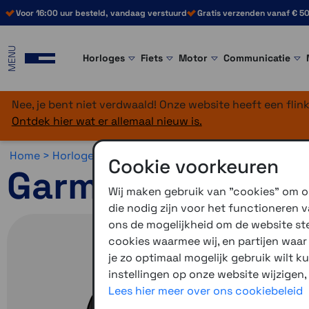
Voor 16:00 uur besteld, vandaag verstuurd
Gratis verzenden vanaf € 50
MENU
Horloges
Fiets
Motor
Communicatie
Nee, je bent niet verdwaald! Onze website heeft een fli
Ontdek hier wat er allemaal nieuw is.
Home >
Horloges >
Actief bezig >
Garmin Venu
Cookie voorkeuren
Garmin Venu X1
Wij maken gebruik van "cookies" om on
die nodig zijn voor het functioneren
ons de mogelijkheid om de website stee
cookies waarmee wij, en partijen waa
je zo optimaal mogelijk gebruik wilt k
instellingen op onze website wijzigen,
Lees hier meer over ons cookiebeleid