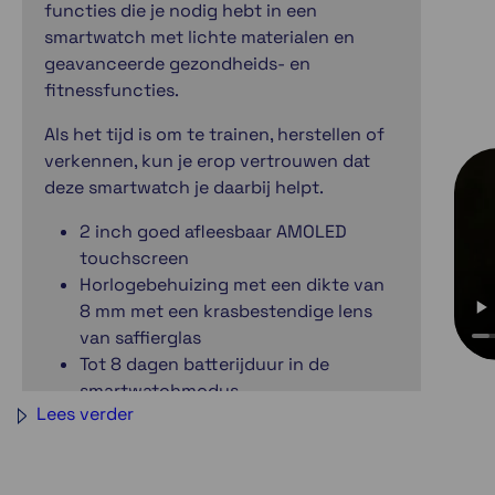
functies die je nodig hebt in een
smartwatch met lichte materialen en
geavanceerde gezondheids- en
fitnessfuncties.
Als het tijd is om te trainen, herstellen of
verkennen, kun je erop vertrouwen dat
deze smartwatch je daarbij helpt.
2 inch goed afleesbaar AMOLED
touchscreen
Horlogebehuizing met een dikte van
8 mm met een krasbestendige lens
van saffierglas
Tot 8 dagen batterijduur in de
smartwatchmodus
Lees verder
Gedetailleerde inzichten in
gezondheid en fitheid
Bellen en gebeld worden met