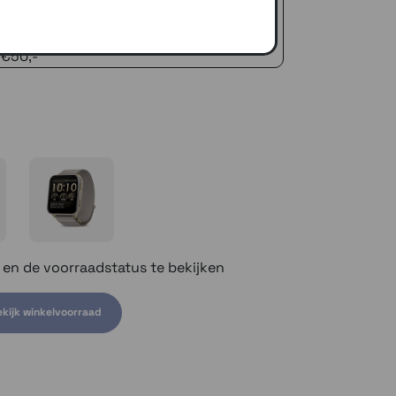
naar je adres of een PostNL afhaalpunt
icedienst
 €50,-
n en de voorraadstatus te bekijken
kijk winkelvoorraad
om voorraad te bekijken