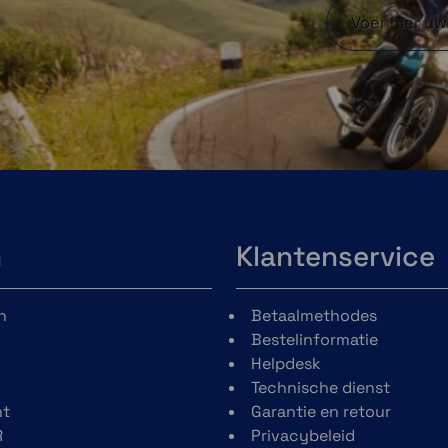
en
vooraf geïnstalleerde
sport-apps, waaronder
ijl
hardlopen, golf,
krachttraining en
meer. Bovendien
 met
helpen Garmin Coach
plannen voor
hardlopen, kracht en
dy
fietsen je voor te
bereiden op welk doel
dan ook.
n
Klantenservice
en
n
Betaalmethodes
port
Bestelinformatie
Helpdesk
cht
Technische dienst
t
Garantie en retour
chten,
R
Privacybeleid
r.