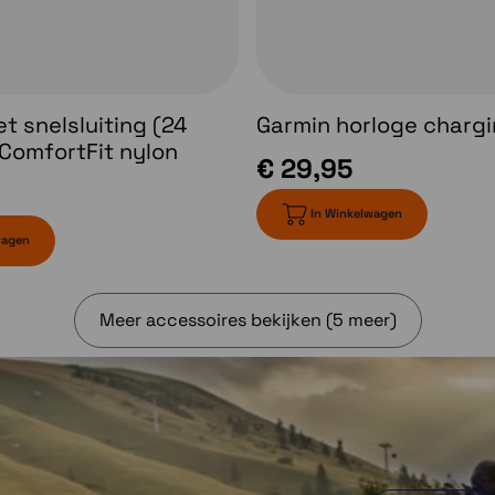
t snelsluiting (24
Garmin horloge charg
ComfortFit nylon
€ 29,95
In Winkelwagen
wagen
Meer accessoires bekijken (5 meer)
Workoutopties
Volg alle manieren
n
waarop je beweegt
met meer dan 100