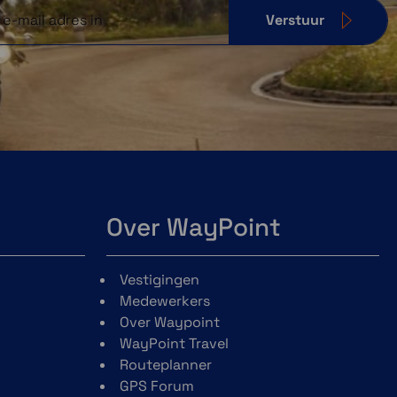
Verstuur
Over WayPoint
Vestigingen
Medewerkers
Over Waypoint
WayPoint Travel
Routeplanner
GPS Forum