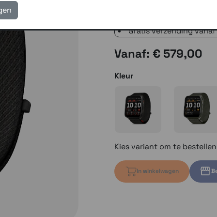
verzending met PostNL 
igen
eigen reparatie- en serv
Gratis verzending vanaf
Vanaf: € 579,00
Kleur
Kies variant om te bestelle
In winkelwagen
Be
Kies variant 