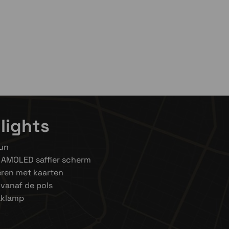
iant om voorraad te bekijken
 om voorraad te bekijken
lights
dun
 AMOLED saffier scherm
eren met kaarten
 vanaf de pols
aklamp