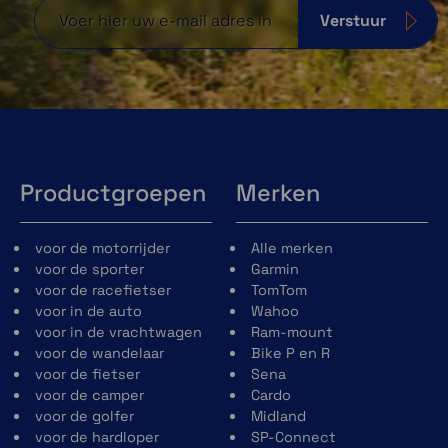
Verstuur
Productgroepen
Merken
voor de motorrijder
Alle merken
voor de sporter
Garmin
voor de racefietser
TomTom
voor in de auto
Wahoo
voor in de vrachtwagen
Ram-mount
voor de wandelaar
Bike P en R
voor de fietser
Sena
voor de camper
Cardo
voor de golfer
Midland
voor de hardloper
SP-Connect