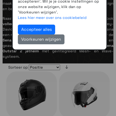
accepteren'. Wil je je cookie instellingen op
maakt montage makkelijker, zorgt voor een strakker design
onze website wijzigen, klik dan op
en betere compatibiliteit tussen rijders.
'Voorkeuren wijzigen'.
Lees hier meer over ons cookiebeleid
Naast losse systemen ontwikkelt Sena inmiddels ook
volledig kant-en-klare helmen
, onder andere voor Harley-
Accepteer alles
Davidson en onder eigen label. In 2026 introduceerde Sena
een nieuwe 22.06-gecertificeerde helmenlijn, waaronder de
Voorkeuren wijzigen
Sena Phantom ANC
met actieve ruisonderdrukking en
geavanceerde MESH-communicatie, en de betaalbare
Sena
Outstar 2 jethelm
met geïntegreerd Mesh- en Wave-
systeem.
Sorteer op