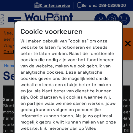
Klantenservice
Bel ons: 088-0226900
MENU
Cookie voorkeuren
Nee, je bent niet verdwaald! Onze website heeft
×
een flinke upgrade gekregen. Dezelfde vertrouwde
Wij maken gebruik van "cookies" om onze
WayPoint-service, maar dan in een modern jasje.
website te laten functioneren en steeds
Ontdek hier wat er allemaal nieuw is.
beter te laten werken. Naast de functionele
cookies die nodig zijn voor het functioneren
Home >
Motor >
Helmen >
Sena motorhelmen
van de website, maken we ook gebruik van
Sena motorhelmen
analytische cookies. Deze analytische
cookies geven ons de mogelijkheid om de
website steeds een stukje beter te maken
en jou als klant beter van dienst te kunnen
zijn. Ook plaatsen wij cookies waarmee wij,
Sena
is sinds 2010 een toonaangevende ontwikkelaar van
en partijen waar we mee samen werken, jouw
Bluetooth- en MESH-communicatiesystemen voor
gedrag kunnen volgen en persoonlijke
motorrijders en samen met Cardo marktleider. Steeds meer
informatie kunnen tonen. Als je zo optimaal
helmfabrikanten zoals
Schuberth, Shoei, HJC, AGV en Nolan
mogelijk gebruik wilt kunnen maken van onze
werken samen met Sena, omdat hun systemen eenvoudig in
website, klik hieronder dan op 'Alles
te bouwen zijn en perfect op de helm zijn afgestemd. Dit