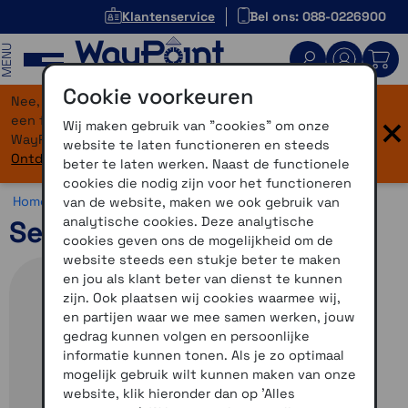
Klantenservice
Bel ons: 088-0226900
MENU
Cookie voorkeuren
Nee, je bent niet verdwaald! Onze website heeft
×
een flinke upgrade gekregen. Dezelfde vertrouwde
Wij maken gebruik van "cookies" om onze
WayPoint-service, maar dan in een modern jasje.
website te laten functioneren en steeds
Ontdek hier wat er allemaal nieuw is.
beter te laten werken. Naast de functionele
cookies die nodig zijn voor het functioneren
Home >
Motor >
Helmen >
Sena motorhelmen
van de website, maken we ook gebruik van
analytische cookies. Deze analytische
Sena Phantom ANC
cookies geven ons de mogelijkheid om de
website steeds een stukje beter te maken
en jou als klant beter van dienst te kunnen
zijn. Ook plaatsen wij cookies waarmee wij,
en partijen waar we mee samen werken, jouw
gedrag kunnen volgen en persoonlijke
informatie kunnen tonen. Als je zo optimaal
mogelijk gebruik wilt kunnen maken van onze
website, klik hieronder dan op 'Alles