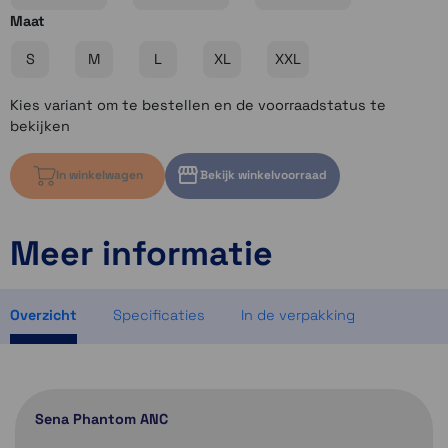
Maat
S
M
L
XL
XXL
Kies variant om te bestellen en de voorraadstatus te
bekijken
In winkelwagen
Bekijk winkelvoorraad
Meer informatie
Kies variant om voorraad te bekijken
Kies variant om voorraad te bekijken
Kies variant om voorraad te bekijken
Overzicht
Specificaties
In de verpakking
Sena Phantom ANC