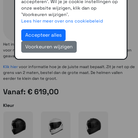
accepteren'. Wil je je cookie instellingen op
onze website wijzigen, klik dan op
'Voorkeuren wijzigen'.
Lees hier meer over ons cookiebeleid
Accepteer alles
Het in gebouwde Active Noise Cancellation (ANC) systeem zorgt
Voorkeuren wijzigen
voor minder herrie in je helm. Daarnaast is de helm voorzien van een
geavanceerd MESH communicatiesysteem.
Klik hier
voor informatie hoe je de juiste maat bepaalt. Zit je net op de
grens van 2 maten, bestel dan de grote maat. De helmen vallen
eerder te klein dan te groot.
Vanaf: € 619,00
Kleur