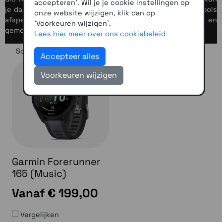
accepteren'. Wil je je cookie instellingen op
je daarnaast je favoriete muziek rechtstreeks vanaf je pols
onze website wijzigen, klik dan op
afspelen, zonder smartphone, zodat je volledig vrij en
'Voorkeuren wijzigen'.
gemotiveerd kunt trainen.
Lees hier meer over ons cookiebeleid
Sorteer op
Accepteer alles
Voorkeuren wijzigen
Garmin Forerunner
165 (Music)
Vanaf
€ 199,00
Vergelijken