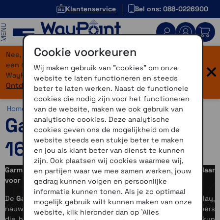
Klantenservice
Bel ons: 088-0226900
MENU
Cookie voorkeuren
Nee, je bent niet verdwaald! Onze website heeft
×
een flinke upgrade gekregen. Dezelfde vertrouwde
Wij maken gebruik van "cookies" om onze
WayPoint-service, maar dan in een modern jasje.
website te laten functioneren en steeds
Ontdek hier wat er allemaal nieuw is.
beter te laten werken. Naast de functionele
cookies die nodig zijn voor het functioneren
Home >
Horloges >
Sporten >
Garmin Forerunner 165
van de website, maken we ook gebruik van
Garmin Forerunner
analytische cookies. Deze analytische
cookies geven ons de mogelijkheid om de
website steeds een stukje beter te maken
165
en jou als klant beter van dienst te kunnen
zijn. Ook plaatsen wij cookies waarmee wij,
Garmin Forerunner 165 / 165 Music lichtgewicht en klaar
en partijen waar we mee samen werken, jouw
voor elke run
gedrag kunnen volgen en persoonlijke
informatie kunnen tonen. Als je zo optimaal
De
Garmin Forerunner 165
biedt een helder AMOLED‑display,
mogelijk gebruik wilt kunnen maken van onze
nauwkeurige GPS en hartslagmeting, ideaal voor hardlopers
website, klik hieronder dan op 'Alles
die hun prestaties willen bijhouden. Met de 165
Music
kun