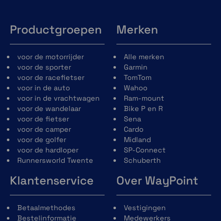
Productgroepen
Merken
voor de motorrijder
Alle merken
voor de sporter
Garmin
voor de racefietser
TomTom
voor in de auto
Wahoo
voor in de vrachtwagen
Ram-mount
voor de wandelaar
Bike P en R
voor de fietser
Sena
voor de camper
Cardo
voor de golfer
Midland
voor de hardloper
SP-Connect
Runnersworld Twente
Schuberth
Klantenservice
Over WayPoint
Betaalmethodes
Vestigingen
Bestelinformatie
Medewerkers