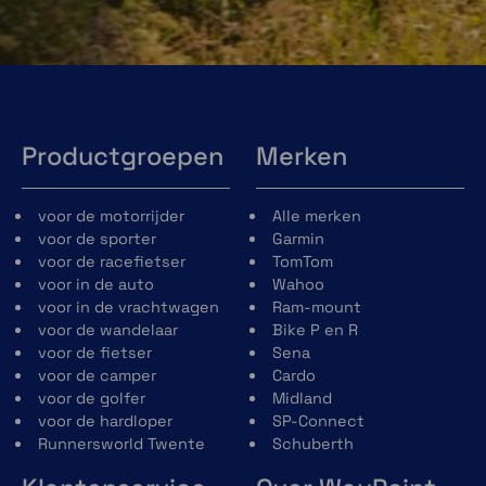
Productgroepen
Merken
voor de motorrijder
Alle merken
voor de sporter
Garmin
voor de racefietser
TomTom
voor in de auto
Wahoo
voor in de vrachtwagen
Ram-mount
voor de wandelaar
Bike P en R
voor de fietser
Sena
voor de camper
Cardo
voor de golfer
Midland
voor de hardloper
SP-Connect
Runnersworld Twente
Schuberth