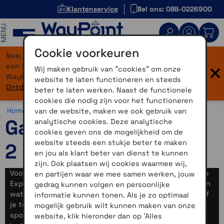
Klantenservice
Bel ons: 088-0226900
MENU
Cookie voorkeuren
Nee, je bent niet verdwaald! Onze website heeft
×
een flinke upgrade gekregen. Dezelfde vertrouwde
Wij maken gebruik van "cookies" om onze
WayPoint-service, maar dan in een modern jasje.
website te laten functioneren en steeds
Ontdek hier wat er allemaal nieuw is.
beter te laten werken. Naast de functionele
cookies die nodig zijn voor het functioneren
Home >
Fiets >
Fietsnavigatie >
Garmin Edge Explore 2
van de website, maken we ook gebruik van
Garmin Edge Explore
analytische cookies. Deze analytische
cookies geven ons de mogelijkheid om de
website steeds een stukje beter te maken
2
en jou als klant beter van dienst te kunnen
zijn. Ook plaatsen wij cookies waarmee wij,
Voor het recreatieve gebruik wordt vaak de Garmin Edge
en partijen waar we mee samen werken, jouw
Explore 2 gekozen. Een prima accutijd, rondritplanner en
gedrag kunnen volgen en persoonlijke
waterdicht. Routes kun je maken en of verzenden vanaf
informatie kunnen tonen. Als je zo optimaal
je telefoon zodat je ook onderweg aan de slag kunt. De
mogelijk gebruik wilt kunnen maken van onze
sportieve fietser die ook mee trainingsgegevens wil
website, klik hieronder dan op 'Alles