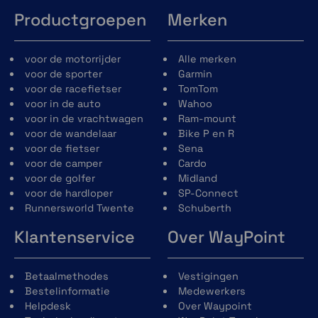
Productgroepen
Merken
voor de motorrijder
Alle merken
voor de sporter
Garmin
voor de racefietser
TomTom
voor in de auto
Wahoo
voor in de vrachtwagen
Ram-mount
voor de wandelaar
Bike P en R
voor de fietser
Sena
voor de camper
Cardo
voor de golfer
Midland
voor de hardloper
SP-Connect
Runnersworld Twente
Schuberth
Klantenservice
Over WayPoint
Betaalmethodes
Vestigingen
Bestelinformatie
Medewerkers
Helpdesk
Over Waypoint