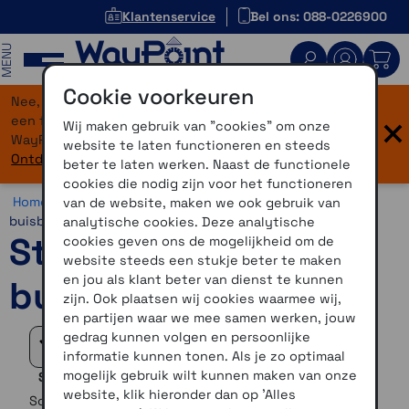
Klantenservice
Bel ons: 088-0226900
MENU
Cookie voorkeuren
Nee, je bent niet verdwaald! Onze website heeft
×
een flinke upgrade gekregen. Dezelfde vertrouwde
Wij maken gebruik van "cookies" om onze
WayPoint-service, maar dan in een modern jasje.
website te laten functioneren en steeds
Ontdek hier wat er allemaal nieuw is.
beter te laten werken. Naast de functionele
cookies die nodig zijn voor het functioneren
Home >
Motor >
Montage >
RAM Mounts >
Stuur -
van de website, maken we ook gebruik van
buisbevestiging
analytische cookies. Deze analytische
Stuur -
cookies geven ons de mogelijkheid om de
website steeds een stukje beter te maken
en jou als klant beter van dienst te kunnen
buisbevestiging
zijn. Ook plaatsen wij cookies waarmee wij,
en partijen waar we mee samen werken, jouw
gedrag kunnen volgen en persoonlijke
Filteren
informatie kunnen tonen. Als je zo optimaal
mogelijk gebruik wilt kunnen maken van onze
Selectie verfijnen
website, klik hieronder dan op 'Alles
Sorteer op