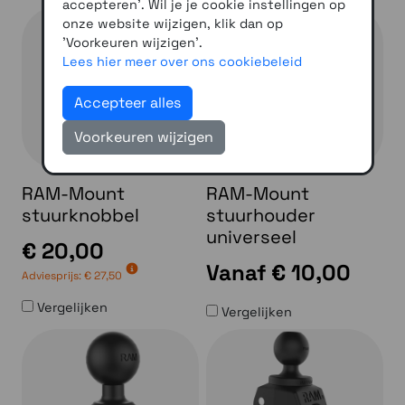
accepteren'. Wil je je cookie instellingen op
onze website wijzigen, klik dan op
'Voorkeuren wijzigen'.
Lees hier meer over ons cookiebeleid
Accepteer alles
Voorkeuren wijzigen
RAM-Mount
RAM-Mount
stuurknobbel
stuurhouder
universeel
€ 20,00
Vanaf
€ 10,00
Adviesprijs:
€ 27,50
Vergelijken
Vergelijken