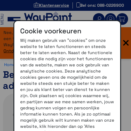
Klantenservice
Bel ons: 088-0226900
MENU
Cookie voorkeuren
Nee, je bent niet verdwaald! Onze website heeft
×
een flinke upgrade gekregen. Dezelfde vertrouwde
Wij maken gebruik van "cookies" om onze
WayPoint-service, maar dan in een modern jasje.
website te laten functioneren en steeds
Ontdek hier wat er allemaal nieuw is.
beter te laten werken. Naast de functionele
cookies die nodig zijn voor het functioneren
Home >
Accessoires >
Overig >
Fitness accessoires
van de website, maken we ook gebruik van
analytische cookies. Deze analytische
Benson USB-A en USB-C
cookies geven ons de mogelijkheid om de
adapter
website steeds een stukje beter te maken
en jou als klant beter van dienst te kunnen
zijn. Ook plaatsen wij cookies waarmee wij,
en partijen waar we mee samen werken, jouw
gedrag kunnen volgen en persoonlijke
informatie kunnen tonen. Als je zo optimaal
mogelijk gebruik wilt kunnen maken van onze
website, klik hieronder dan op 'Alles