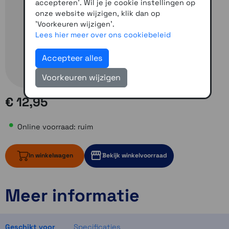
accepteren'. Wil je je cookie instellingen op
onze website wijzigen, klik dan op
'Voorkeuren wijzigen'.
Lees hier meer over ons cookiebeleid
Accepteer alles
Voorkeuren wijzigen
€ 12,95
Online voorraad: ruim
In winkelwagen
Bekijk winkelvoorraad
Meer informatie
ruim op voorraad
3 op voorraad
2 op voorraad
Geschikt voor
Specificaties