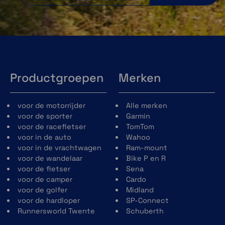
Productgroepen
Merken
voor de motorrijder
Alle merken
voor de sporter
Garmin
voor de racefietser
TomTom
voor in de auto
Wahoo
voor in de vrachtwagen
Ram-mount
voor de wandelaar
Bike P en R
voor de fietser
Sena
voor de camper
Cardo
voor de golfer
Midland
voor de hardloper
SP-Connect
Runnersworld Twente
Schuberth