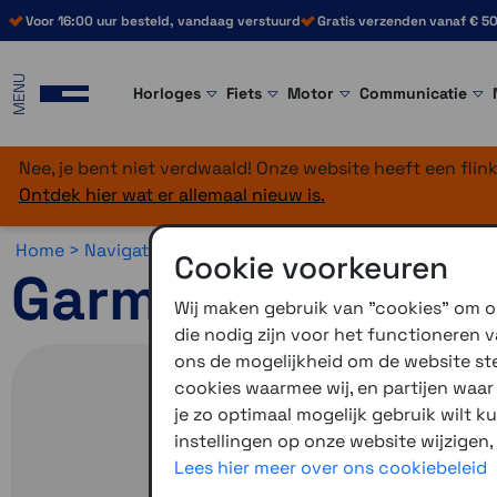
Voor 16:00 uur besteld, vandaag verstuurd
Gratis verzenden vanaf € 50
MENU
Horloges
Fiets
Motor
Communicatie
Nee, je bent niet verdwaald! Onze website heeft een fli
Ontdek hier wat er allemaal nieuw is.
Home >
Navigatie >
Wandelnavigatie >
Garmin Montana
Cookie voorkeuren
Garmin Montana 
Wij maken gebruik van "cookies" om on
die nodig zijn voor het functioneren
ons de mogelijkheid om de website stee
cookies waarmee wij, en partijen waa
je zo optimaal mogelijk gebruik wilt k
instellingen op onze website wijzigen,
Lees hier meer over ons cookiebeleid