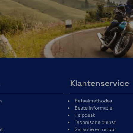
Garmin Explore App
ment
Koppel deze aan de
oor
Garmin Explore App
lijk
om reisgegevens te
rijg
n
plannen en te bekijken
Klantenservice
gang
en je waypoints,
cala
koersen en
n
Betaalmethodes
um
activiteiten te
Bestelinformatie
 en
beheren.
Helpdesk
ates
Technische dienst
Fi-
t
Garantie en retour