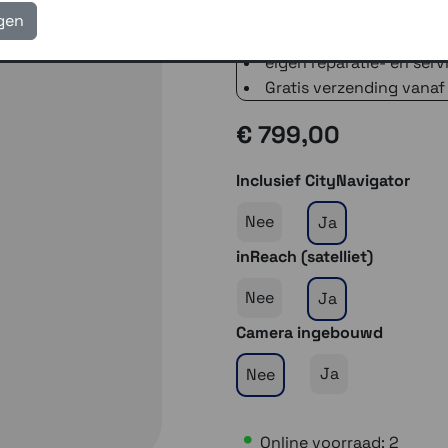
voor 16.00 uur besteld, 
igen
verzending met PostNL 
eigen reparatie- en serv
Gratis verzending vanaf
€ 799,00
Inclusief CityNavigator
Nee
Ja
inReach (satelliet)
Nee
Ja
Camera ingebouwd
Ja
Nee
Online voorraad: 2