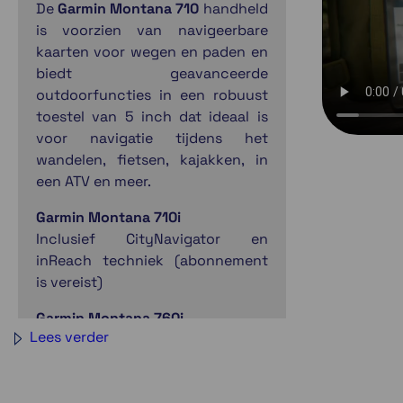
De
Garmin Montana 710
handheld
is voorzien van navigeerbare
kaarten voor wegen en paden en
biedt geavanceerde
outdoorfuncties in een robuust
toestel van 5 inch dat ideaal is
voor navigatie tijdens het
wandelen, fietsen, kajakken, in
een ATV en meer.
Garmin Montana 710i
Inclusief CityNavigator en
inReach techniek (abonnement
is vereist)
Garmin Montana 760i
Lees verder
Inclusief CityNavigator, inReach
techniek (abonnement is vereist)
en 8.0 MP camera