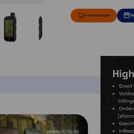
In winkelwagen
Be
2 op voorraad
2 op vo
3 op voorraa
High
Groot 
Voldoe
trillin
Onder
(afzond
Geschi
inReac