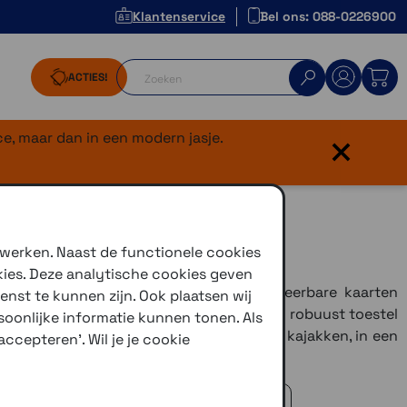
Klantenservice
Bel ons: 088-0226900
ACTIES!
×
e, maar dan in een modern jasje.
 werken. Naast de functionele cookies
kies. Deze analytische cookies geven
0i-760i
handheld is voorzien van navigeerbare kaarten
enst te kunnen zijn. Ook plaatsen wij
dt geavanceerde outdoorfuncties in een robuust toestel
oonlijke informatie kunnen tonen. Als
r navigatie tijdens het wandelen, fietsen, kajakken, in een
ccepteren'. Wil je je cookie
 advies!