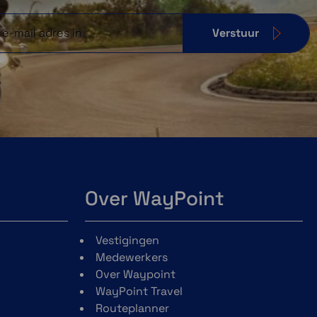
Verstuur
Over WayPoint
Vestigingen
Medewerkers
Over Waypoint
WayPoint Travel
Routeplanner