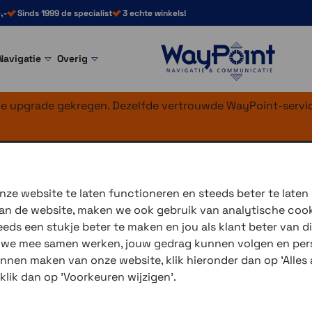
,-
Sinds 1999 de specialist
3 echte winkels!
Navigatie
Overig
nke upgrade gekregen. Dezelfde vertrouwde WayPoint-servic
710i
ze website te laten functioneren en steeds beter te laten
 van de website, maken we ook gebruik van analytische coo
De
Garmin Montana 710-71
ds een stukje beter te maken en jou als klant beter van di
voor wegen en paden en bie
r we mee samen werken, jouw gedrag kunnen volgen en pers
van 5 inch dat ideaal is voo
unnen maken van onze website, klik hieronder dan op 'Alles a
ATV en meer.
 klik dan op 'Voorkeuren wijzigen'.
3 winkels voor uitleg en