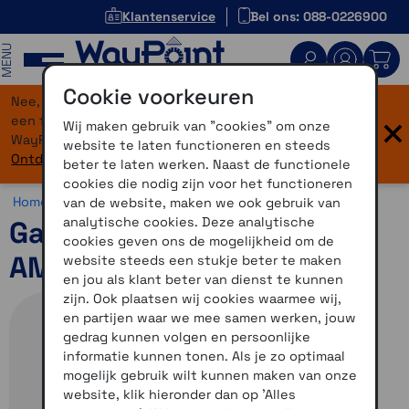
Klantenservice
Bel ons: 088-0226900
MENU
Cookie voorkeuren
Nee, je bent niet verdwaald! Onze website heeft
×
een flinke upgrade gekregen. Dezelfde vertrouwde
Wij maken gebruik van "cookies" om onze
WayPoint-service, maar dan in een modern jasje.
website te laten functioneren en steeds
Ontdek hier wat er allemaal nieuw is.
beter te laten werken. Naast de functionele
cookies die nodig zijn voor het functioneren
Home >
Horloges >
Avontuur >
Garmin Fenix 8 (43 mm)
van de website, maken we ook gebruik van
analytische cookies. Deze analytische
Garmin Fenix 8 43mm
cookies geven ons de mogelijkheid om de
AMOLED Sapphire
website steeds een stukje beter te maken
en jou als klant beter van dienst te kunnen
zijn. Ook plaatsen wij cookies waarmee wij,
en partijen waar we mee samen werken, jouw
gedrag kunnen volgen en persoonlijke
informatie kunnen tonen. Als je zo optimaal
mogelijk gebruik wilt kunnen maken van onze
website, klik hieronder dan op 'Alles