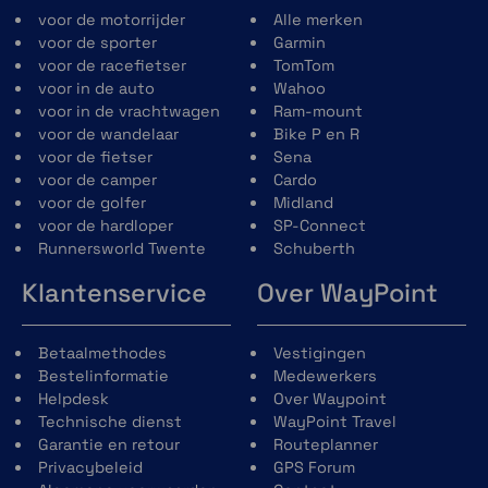
voor de motorrijder
Alle merken
voor de sporter
Garmin
voor de racefietser
TomTom
voor in de auto
Wahoo
voor in de vrachtwagen
Ram-mount
voor de wandelaar
Bike P en R
voor de fietser
Sena
Endurance score
voor de camper
Cardo
Aan de hand van je VO2 max,
voor de golfer
Midland
trainingsbelasting en andere factoren kun
voor de hardloper
SP-Connect
je met deze functie je vermogen meten om
Runnersworld Twente
Schuberth
langdurige inspanningen te leveren.
Klantenservice
Over WayPoint
Betaalmethodes
Vestigingen
Bestelinformatie
Medewerkers
Helpdesk
Over Waypoint
Technische dienst
WayPoint Travel
Visuele raceprognose
Garantie en retour
Routeplanner
Ontvang een schatting van je tempo voor 5
Privacybeleid
GPS Forum