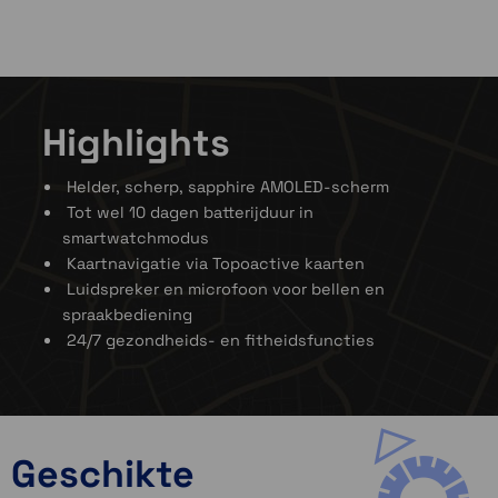
Highlights
Helder, scherp, sapphire AMOLED-scherm
Tot wel 10 dagen batterijduur in
smartwatchmodus
Kaartnavigatie via Topoactive kaarten
Luidspreker en microfoon voor bellen en
spraakbediening
24/7 gezondheids- en fitheidsfuncties
Robuust ontwerp
Dit hoogwaardige ontwerp is geclassificeerd
Geschikte
voor duiken en heeft waterdichte knoppen,
een metalen sensorbescherming en een