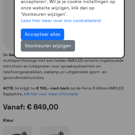
accepteren'. Wil je je cookie instellingen op
onze website wijzigen, klik dan op
'Voorkeuren wijzigen'.
Lees hier meer over ons cookiebeleid
Accepteer alles
Voorkeuren wijzigen
De
Garmin Fenix 8 43mm AMOLED sapphire
is een geavanceerd
multisporthorloge met een helder AMOLED-scherm, ingebouwde
microfoon en luidspreker voor spraakopdrachten en
telefoongesprekken, zaklamp, en uitgebreide sport- en
gezondheidsfuncties.
ACTIE
Je krijgt nu
€ 100,- cash back
op de Fenix 8 43mm AMOLED
Sappphire,
klik hier voor meer informatie
Vanaf: € 849,00
Kleur