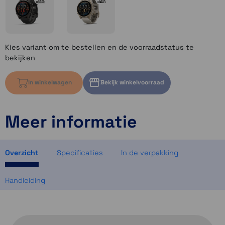
Kies variant om te bestellen en de voorraadstatus te
bekijken
In winkelwagen
Bekijk winkelvoorraad
Meer informatie
Kies variant om voorraad te bekijken
Kies variant om voorraad te bekijken
Kies variant om voorraad te bekijken
Overzicht
Specificaties
In de verpakking
Handleiding