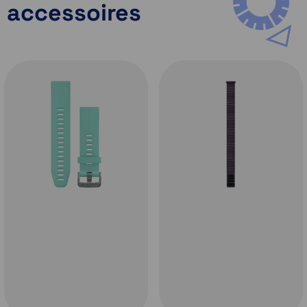
accessoires
helder 1,3-inch AMOLED-scherm met de keuze
voor een krasbestendige lens en titanium
rand. Het voldoet aan Amerikaanse militaire
normen voor temperatuur-, schok- en
waterbestendigheid.
Ingebouwde microfoon en luidspreker
Voer en beantwoord telefoongesprekken
vanaf je Garmin Fenix 8 als deze is gekoppeld
aan je smartphone. Bovendien kun je de
functies van de watch bedienen met
spraakopdrachten zonder verbinding met een
mobiel telefoonnetwerk of de
spraakassistent van je smartphone gebruiken