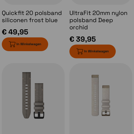
om te reageren op berichten en meer.
Quickfit 20 polsband
UltraFit 20mm nylon
siliconen frost blue
polsband Deep
orchid
€ 49,95
€ 39,95
In Winkelwagen
In Winkelwagen
Ingebouwde LED-zaklamp
Een volledig geïntegreerde zaklamp met
variabele lichtintensiteit en een rood
veiligheidslicht zorgt voor een beter zicht in
het donker en biedt handige verlichting
wanneer je het nodig hebt. De
stroboscoopmodus kan zelfs worden
afgestemd op je hardloopcadans.