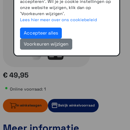
accepteren'. Wil je je cookie instellingen op
onze website wijzigen, klik dan op
'Voorkeuren wijzigen'.
Lees hier meer over ons cookiebeleid
Accepteer alles
Voorkeuren wijzigen
€ 49,95
Online voorraad: 1
In winkelwagen
Bekijk winkelvoorraad
Meer informatie
1 op voorraad