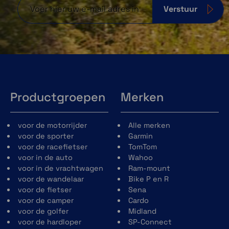
Verstuur
Productgroepen
Merken
voor de motorrijder
Alle merken
voor de sporter
Garmin
voor de racefietser
TomTom
voor in de auto
Wahoo
voor in de vrachtwagen
Ram-mount
voor de wandelaar
Bike P en R
voor de fietser
Sena
voor de camper
Cardo
voor de golfer
Midland
voor de hardloper
SP-Connect