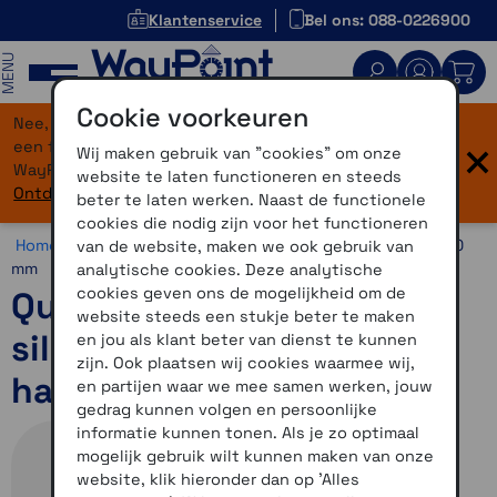
Klantenservice
Bel ons: 088-0226900
MENU
Cookie voorkeuren
Nee, je bent niet verdwaald! Onze website heeft
×
een flinke upgrade gekregen. Dezelfde vertrouwde
Wij maken gebruik van "cookies" om onze
WayPoint-service, maar dan in een modern jasje.
website te laten functioneren en steeds
Ontdek hier wat er allemaal nieuw is.
beter te laten werken. Naast de functionele
cookies die nodig zijn voor het functioneren
Home >
Horloges >
Horlogebandjes >
20 mm >
Quickfit 20
van de website, maken we ook gebruik van
mm
analytische cookies. Deze analytische
cookies geven ons de mogelijkheid om de
Quickfit 20 polsband wit
website steeds een stukje beter te maken
siliconen met zwarte
en jou als klant beter van dienst te kunnen
zijn. Ook plaatsen wij cookies waarmee wij,
hardware
en partijen waar we mee samen werken, jouw
gedrag kunnen volgen en persoonlijke
informatie kunnen tonen. Als je zo optimaal
mogelijk gebruik wilt kunnen maken van onze
website, klik hieronder dan op 'Alles