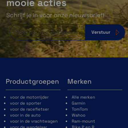
mooie acties
Schrijf je in voor onze nieuwsbrief!
Verstuur
Productgroepen
Merken
voor de motorrijder
Alle merken
voor de sporter
Garmin
voor de racefietser
TomTom
voor in de auto
Wahoo
voor in de vrachtwagen
Ram-mount
voor de wandelaar
Bike P en R