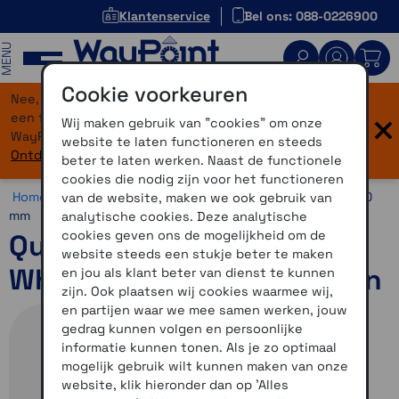
Klantenservice
Bel ons: 088-0226900
MENU
Cookie voorkeuren
Nee, je bent niet verdwaald! Onze website heeft
×
een flinke upgrade gekregen. Dezelfde vertrouwde
Wij maken gebruik van "cookies" om onze
WayPoint-service, maar dan in een modern jasje.
website te laten functioneren en steeds
Ontdek hier wat er allemaal nieuw is.
beter te laten werken. Naast de functionele
cookies die nodig zijn voor het functioneren
Home >
Horloges >
Horlogebandjes >
20 mm >
Quickfit 20
van de website, maken we ook gebruik van
mm
analytische cookies. Deze analytische
cookies geven ons de mogelijkheid om de
QuickFit 20mm polsband
website steeds een stukje beter te maken
Whitestone/Aqua siliconen
en jou als klant beter van dienst te kunnen
zijn. Ook plaatsen wij cookies waarmee wij,
en partijen waar we mee samen werken, jouw
gedrag kunnen volgen en persoonlijke
informatie kunnen tonen. Als je zo optimaal
mogelijk gebruik wilt kunnen maken van onze
website, klik hieronder dan op 'Alles