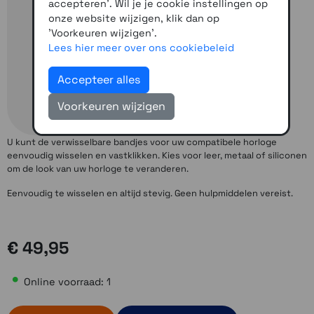
accepteren'. Wil je je cookie instellingen op
onze website wijzigen, klik dan op
'Voorkeuren wijzigen'.
Lees hier meer over ons cookiebeleid
Accepteer alles
Voorkeuren wijzigen
U kunt de verwisselbare bandjes voor uw compatibele horloge
eenvoudig wisselen en vastklikken. Kies voor leer, metaal of siliconen
om de look van uw horloge te veranderen.
Eenvoudig te wisselen en altijd stevig. Geen hulpmiddelen vereist.
€ 49,95
Online voorraad: 1