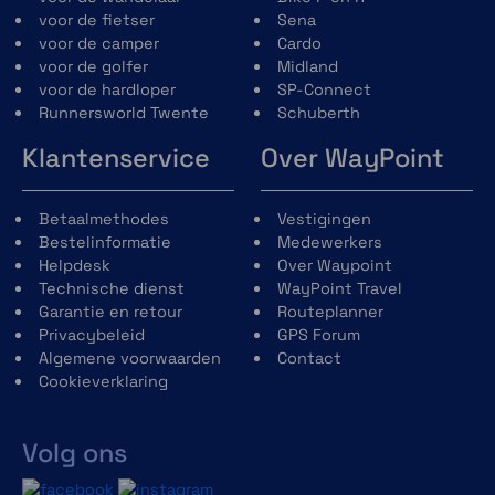
voor de fietser
Sena
voor de camper
Cardo
voor de golfer
Midland
voor de hardloper
SP-Connect
Runnersworld Twente
Schuberth
Klantenservice
Over WayPoint
Betaalmethodes
Vestigingen
Bestelinformatie
Medewerkers
Helpdesk
Over Waypoint
Technische dienst
WayPoint Travel
Garantie en retour
Routeplanner
Privacybeleid
GPS Forum
Algemene voorwaarden
Contact
Cookieverklaring
Volg ons