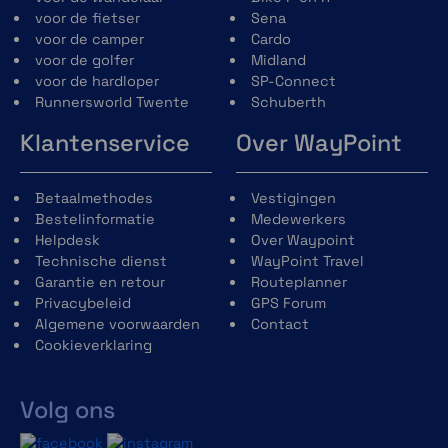
voor de fietser
Sena
voor de camper
Cardo
voor de golfer
Midland
voor de hardloper
SP-Connect
Runnersworld Twente
Schuberth
Klantenservice
Over WayPoint
Betaalmethodes
Vestigingen
Bestelinformatie
Medewerkers
Helpdesk
Over Waypoint
Technische dienst
WayPoint Travel
Garantie en retour
Routeplanner
Privacybeleid
GPS Forum
Algemene voorwaarden
Contact
Cookieverklaring
Volg ons