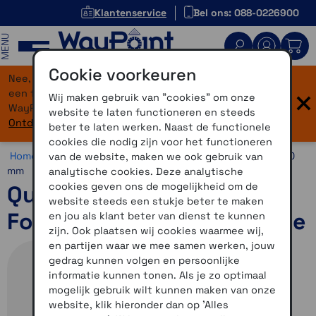
Klantenservice
Bel ons: 088-0226900
MENU
Cookie voorkeuren
Nee, je bent niet verdwaald! Onze website heeft
×
een flinke upgrade gekregen. Dezelfde vertrouwde
Wij maken gebruik van "cookies" om onze
WayPoint-service, maar dan in een modern jasje.
website te laten functioneren en steeds
Ontdek hier wat er allemaal nieuw is.
beter te laten werken. Naast de functionele
cookies die nodig zijn voor het functioneren
Home >
Horloges >
Horlogebandjes >
20 mm >
Quickfit 20
van de website, maken we ook gebruik van
mm
analytische cookies. Deze analytische
cookies geven ons de mogelijkheid om de
QuickFit 20mm polsband
website steeds een stukje beter te maken
Fog Gray/Lavender Silicone
en jou als klant beter van dienst te kunnen
zijn. Ook plaatsen wij cookies waarmee wij,
en partijen waar we mee samen werken, jouw
gedrag kunnen volgen en persoonlijke
informatie kunnen tonen. Als je zo optimaal
mogelijk gebruik wilt kunnen maken van onze
website, klik hieronder dan op 'Alles