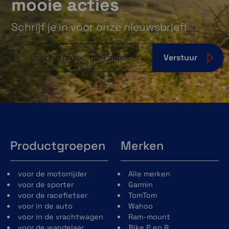
mooie acties
Schrijf je in voor onze nieuwsbrief!
Verstuur
Productgroepen
Merken
voor de motorrijder
Alle merken
voor de sporter
Garmin
voor de racefietser
TomTom
voor in de auto
Wahoo
voor in de vrachtwagen
Ram-mount
voor de wandelaar
Bike P en R