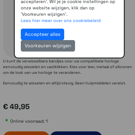
accepteren'. Wil je je cookie instellingen op
onze website wijzigen, klik dan op
'Voorkeuren wijzigen'.
Lees hier meer over ons cookiebeleid
Accepteer alles
Voorkeuren wijzigen
U kunt de verwisselbare bandjes voor uw compatibele horloge
eenvoudig wisselen en vastklikken. Kies voor leer, metaal of siliconen
om de look van uw horloge te veranderen.
Eenvoudig te wisselen en altijd stevig. Geen hulpmiddelen vereist.
€ 49,95
Online voorraad: 1