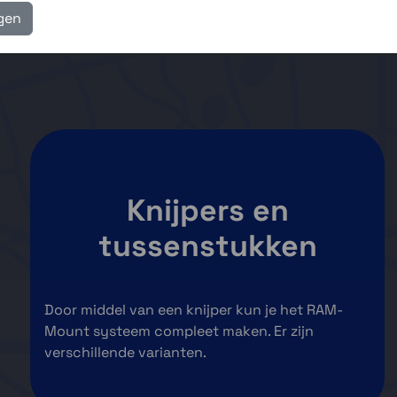
igen
k verschillende soorten X-Grip systemen en sets.
Knijpers en
tussenstukken
Door middel van een knijper kun je het RAM-
Mount systeem compleet maken. Er zijn
verschillende varianten.