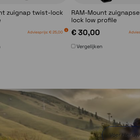
 zuignap twist-lock
RAM-Mount zuignapset
e
lock low profile
€ 30,00
Adviesprijs:
€ 25,00
Advies
n
Vergelijken