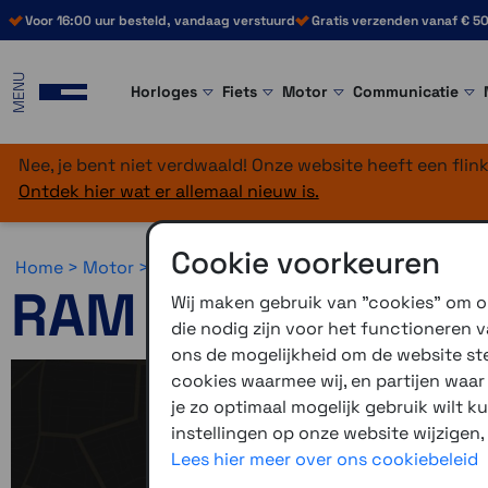
Voor 16:00 uur besteld, vandaag verstuurd
Gratis verzenden vanaf € 50
MENU
Horloges
Fiets
Motor
Communicatie
Nee, je bent niet verdwaald! Onze website heeft een fli
Ontdek hier wat er allemaal nieuw is.
Cookie voorkeuren
Home >
Motor >
Montage >
RAM Mounts
RAM Mounts
Wij maken gebruik van "cookies" om on
die nodig zijn voor het functioneren
ons de mogelijkheid om de website stee
Onderdelen o
cookies waarmee wij, en partijen waa
je zo optimaal mogelijk gebruik wilt k
Hieronder vi
instellingen op onze website wijzigen,
eigenlijk ui
Lees hier meer over ons cookiebeleid
onderdelen. D