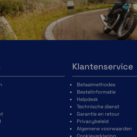
n
Klantenservice
n
Betaalmethodes
Bestelinformatie
Helpdesk
Technische dienst
t
Garantie en retour
R
Privacybeleid
Algemene voorwaarden
Cookieverklaring