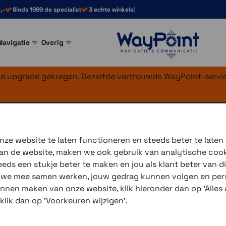
,-
Sinds 1999 de specialist
3 echte winkels!
Navigatie
Overig
nke upgrade gekregen. Dezelfde vertrouwde WayPoint-servic
ze website te laten functioneren en steeds beter te laten
 van de website, maken we ook gebruik van analytische coo
ds een stukje beter te maken en jou als klant beter van di
m een navigatiesysteem of telefoon op je motor te monter
r we mee samen werken, jouw gedrag kunnen volgen en pers
unnen maken van onze website, klik hieronder dan op 'Alles a
nd je een deel van het assortiment onderdelen, in veel
 klik dan op 'Voorkeuren wijzigen'.
t 3 onderdelen, het deel wat op je motor komt, dit kan
an heb je een knijper nodig en het deel wat op het systee