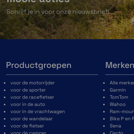
Schrijf je in voor onze nieuwsbrief!
Productgroepen
Merke
voor de motorrijder
Alle merke
voor de sporter
Garmin
voor de racefietser
TomTom
voor in de auto
Wahoo
voor in de vrachtwagen
Ram-moun
voor de wandelaar
Bike P en 
voor de fietser
Sena
voor de camper
Cardo