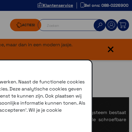
Klantenservice
Bel ons: 088-0226900
ACTIES!
×
e, maar dan in een modern jasje.
 werken. Naast de functionele cookies
kies. Deze analytische cookies geven
enst te kunnen zijn. Ook plaatsen wij
en.
oonlijke informatie kunnen tonen. Als
ccepteren'. Wil je je cookie
 gevallen van het merk RAM-Mount. Het systeem bestaat
 een buisbevestiging zijn, of een van de schroefbare
m moet wat je wilt monteren.