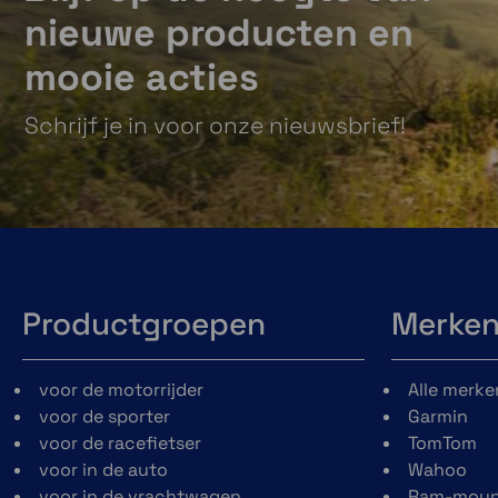
nieuwe producten en
mooie acties
Schrijf je in voor onze nieuwsbrief!
Productgroepen
Merke
voor de motorrijder
Alle merke
voor de sporter
Garmin
voor de racefietser
TomTom
voor in de auto
Wahoo
voor in de vrachtwagen
Ram-moun