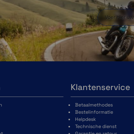
n
Klantenservice
n
Betaalmethodes
Bestelinformatie
Helpdesk
Technische dienst
t
Garantie en retour