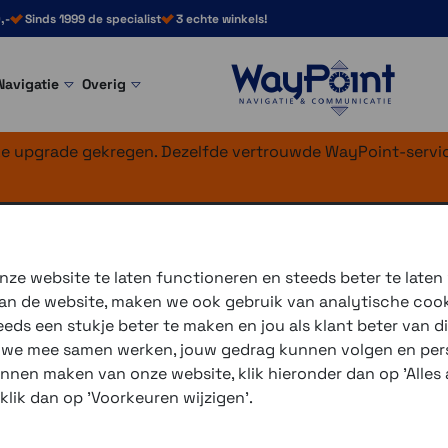
,-
Sinds 1999 de specialist
3 echte winkels!
Navigatie
Overig
nke upgrade gekregen. Dezelfde vertrouwde WayPoint-servic
ad pad lang hoof
ze website te laten functioneren en steeds beter te laten
 van de website, maken we ook gebruik van analytische coo
ds een stukje beter te maken en jou als klant beter van di
3 winkels voor uitleg en
r we mee samen werken, jouw gedrag kunnen volgen en pers
voor 16.00 uur besteld, 
unnen maken van onze website, klik hieronder dan op 'Alles a
verzending met PostNL 
 klik dan op 'Voorkeuren wijzigen'.
eigen reparatie- en serv
Gratis verzending vanaf