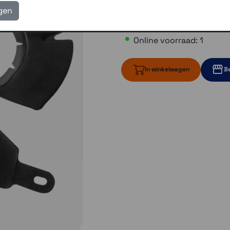
igen
€ 39,95
Online voorraad: 1
In winkelwagen
Be
1 op voorraad
1 op voo
1 op voorraa