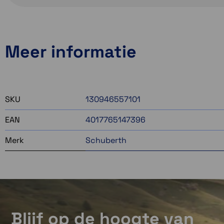
Meer informatie
SKU
130946557101
EAN
4017765147396
Merk
Schuberth
Blijf op de hoogte van