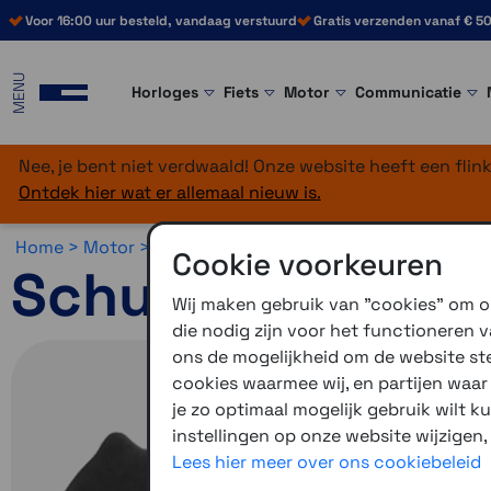
Voor 16:00 uur besteld, vandaag verstuurd
Gratis verzenden vanaf € 50
MENU
Horloges
Fiets
Motor
Communicatie
Nee, je bent niet verdwaald! Onze website heeft een fli
Ontdek hier wat er allemaal nieuw is.
Home >
Motor >
Helmen >
Schuberth accessoires
Cookie voorkeuren
Schuberth C5 He
Wij maken gebruik van "cookies" om on
die nodig zijn voor het functioneren
ons de mogelijkheid om de website stee
cookies waarmee wij, en partijen waa
je zo optimaal mogelijk gebruik wilt k
instellingen op onze website wijzigen,
Lees hier meer over ons cookiebeleid