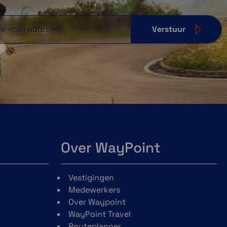
Verstuur
Over WayPoint
Vestigingen
Medewerkers
Over Waypoint
WayPoint Travel
Routeplanner