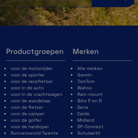
Productgroepen
Merken
voor de motorrijder
Alle merken
voor de sporter
Garmin
voor de racefietser
TomTom
voor in de auto
Wahoo
voor in de vrachtwagen
Ram-mount
voor de wandelaar
Bike P en R
voor de fietser
Sena
voor de camper
Cardo
voor de golfer
Midland
voor de hardloper
SP-Connect
Runnersworld Twente
Schuberth