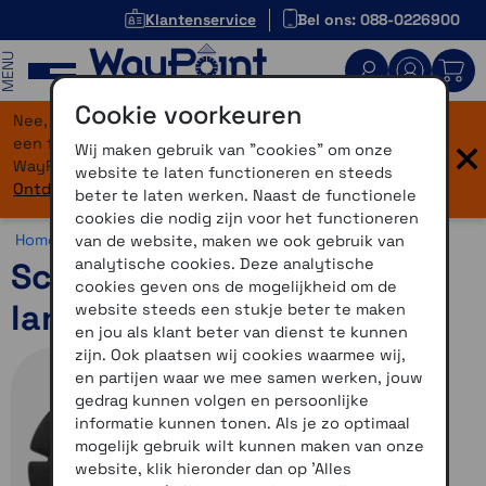
Klantenservice
Bel ons: 088-0226900
MENU
Cookie voorkeuren
Nee, je bent niet verdwaald! Onze website heeft
×
een flinke upgrade gekregen. Dezelfde vertrouwde
Wij maken gebruik van "cookies" om onze
WayPoint-service, maar dan in een modern jasje.
website te laten functioneren en steeds
Ontdek hier wat er allemaal nieuw is.
beter te laten werken. Naast de functionele
cookies die nodig zijn voor het functioneren
Home >
Overig >
Opruiming >
Diversen
van de website, maken we ook gebruik van
analytische cookies. Deze analytische
Schuberth C5 Head pad
cookies geven ons de mogelijkheid om de
lang hoofd, maat 61
website steeds een stukje beter te maken
en jou als klant beter van dienst te kunnen
zijn. Ook plaatsen wij cookies waarmee wij,
en partijen waar we mee samen werken, jouw
gedrag kunnen volgen en persoonlijke
informatie kunnen tonen. Als je zo optimaal
mogelijk gebruik wilt kunnen maken van onze
website, klik hieronder dan op 'Alles