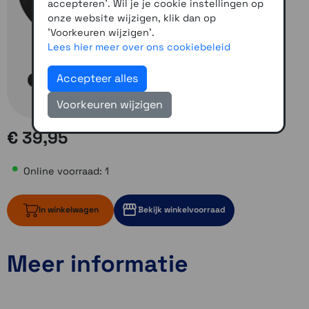
accepteren'. Wil je je cookie instellingen op
onze website wijzigen, klik dan op
'Voorkeuren wijzigen'.
Lees hier meer over ons cookiebeleid
Accepteer alles
Voorkeuren wijzigen
€ 39,95
Online voorraad: 1
In winkelwagen
Bekijk winkelvoorraad
Meer informatie
1 op voorraad
1 op voorraad
1 op voorraad