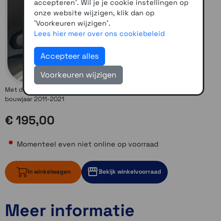
accepteren'. Wil je je cookie instellingen op
onze website wijzigen, klik dan op
'Voorkeuren wijzigen'.
Lees hier meer over ons cookiebeleid
Accepteer alles
Voorkeuren wijzigen
Met deze adapter monteer je de Zumo XT(1) op je K1600GT(L)
bouwjaar 2011-2021
€ 195,00
Momenteel even niet online op voorraad
In winkelwagen
Bekijk winkelvoorraad
Meer informatie
Momenteel even niet op voorraad
Momenteel even niet op voorraad