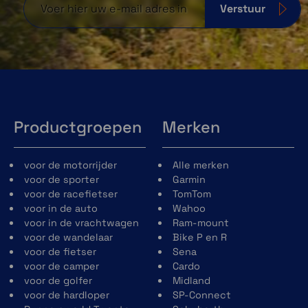
Verstuur
Productgroepen
Merken
voor de motorrijder
Alle merken
voor de sporter
Garmin
voor de racefietser
TomTom
voor in de auto
Wahoo
voor in de vrachtwagen
Ram-mount
voor de wandelaar
Bike P en R
voor de fietser
Sena
voor de camper
Cardo
voor de golfer
Midland
voor de hardloper
SP-Connect