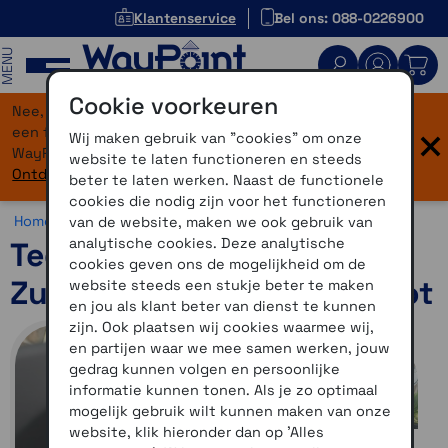
Klantenservice
Bel ons: 088-0226900
MENU
Cookie voorkeuren
Nee, je bent niet verdwaald! Onze website heeft
×
een flinke upgrade gekregen. Dezelfde vertrouwde
Wij maken gebruik van "cookies" om onze
WayPoint-service, maar dan in een modern jasje.
website te laten functioneren en steeds
Ontdek hier wat er allemaal nieuw is.
beter te laten werken. Naast de functionele
cookies die nodig zijn voor het functioneren
Home >
Accessoires >
Overig >
TeqMount
van de website, maken we ook gebruik van
analytische cookies. Deze analytische
TeqMount BMW Adapter
cookies geven ons de mogelijkheid om de
Zumo XT1 K1600GT met slot
website steeds een stukje beter te maken
en jou als klant beter van dienst te kunnen
zijn. Ook plaatsen wij cookies waarmee wij,
en partijen waar we mee samen werken, jouw
gedrag kunnen volgen en persoonlijke
informatie kunnen tonen. Als je zo optimaal
mogelijk gebruik wilt kunnen maken van onze
website, klik hieronder dan op 'Alles