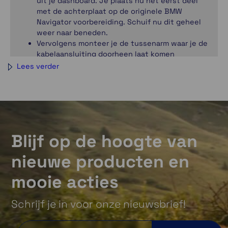
uit je dashboard. Je plaats nu het eerst deel
met de achterplaat op de originele BMW
Navigator voorbereiding. Schuif nu dit geheel
weer naar beneden.
Vervolgens monteer je de tussenarm waar je de
kabelaansluiting doorheen laat komen
Sluit nu de kabel van het voorste deel aan en
Lees verder
schroef deze ook vast.
Onderop de adapter zit nog een stel-rubber. Deze
kun je uitdraaien zodat de adapter op je dashboard
steunt. Om de Zumo uit de mount te halen zit aan
de onderkant een ontgrendelbeugel die je naar
Blijf op de hoogte van
beneden kunt trekken. Met het slot is deze te
vergrendelen.
nieuwe producten en
mooie acties
Schrijf je in voor onze nieuwsbrief!