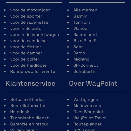
voor de motorrijder
Alle merken
Dekking vanuit alle hoeken
voor de sporter
Garmin
voor de racefietser
TomTom
Neem gelijktijdig beelden op van verkeer achter je
voor in de auto
Wahoo
met de
Garmin Varia™ RCT715
radarcamera -
voor in de vrachtwagen
Ram-mount
achterlicht, zodat deze aansluiten bij beelden van
voor de wandelaar
Bike P en R
verkeer voor je van de Varia Vue koplampcamera.
voor de fietser
Sena
voor de camper
Cardo
voor de golfer
Midland
voor de hardloper
SP-Connect
Runnersworld Twente
Schuberth
Zie het allemaal in de Varia App
Klantenservice
Over WayPoint
Met de Varia app kun je ook camera- en
lichtfuncties bedienen, video's bewerken en
Betaalmethodes
Vestigingen
gegevensoverlays toevoegen.
Bestelinformatie
Medewerkers
Helpdesk
Over Waypoint
Technische dienst
WayPoint Travel
Garantie en retour
Routeplanner
Jij fietst, de Garmin Varia Vue legt
Privacybeleid
GPS Forum