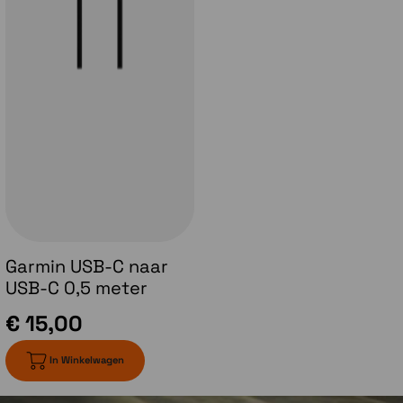
Kristalheldere video-opname
De Varia Vue neemt video's op in 4K-resolutie voor
heldere videoweergave en de mogelijkheid om
incidenten vast te leggen op het moment dat deze
plaatsvinden.
Helderheid tot 600 lumen
De ingebouwde koplamp beschikt over variabele
Garmin USB-C naar
verlichtingsmodi en automatische
USB-C 0,5 meter
helderheidsregeling die zich aanpast aan je
snelheid en lichtomstandigheden, indien
€ 15,00
gekoppeld met een compatibel Edge toestel.
In Winkelwagen