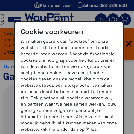
Klantenservice
Bel ons: 088-0226900
MENU
Cookie voorkeuren
Nee, je bent niet verdwaald! Onze website heeft
×
een flinke upgrade gekregen. Dezelfde vertrouwde
Wij maken gebruik van "cookies" om onze
WayPoint-service, maar dan in een modern jasje.
website te laten functioneren en steeds
Ontdek hier wat er allemaal nieuw is.
beter te laten werken. Naast de functionele
cookies die nodig zijn voor het functioneren
Home >
Fiets >
Varia >
Garmin Varia Vue
van de website, maken we ook gebruik van
analytische cookies. Deze analytische
Garmin Varia Vue
cookies geven ons de mogelijkheid om de
website steeds een stukje beter te maken
en jou als klant beter van dienst te kunnen
zijn. Ook plaatsen wij cookies waarmee wij,
en partijen waar we mee samen werken, jouw
gedrag kunnen volgen en persoonlijke
informatie kunnen tonen. Als je zo optimaal
mogelijk gebruik wilt kunnen maken van onze
website, klik hieronder dan op 'Alles