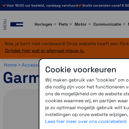
Voor 16:00 uur besteld, vandaag verstuurd
Gratis verzenden vanaf € 50
MENU
Horloges
Fiets
Motor
Communicatie
Nee, je bent niet verdwaald! Onze website heeft een fli
Ontdek hier wat er allemaal nieuw is.
Home >
Accessoires >
Automotive accessoires >
Overig
Cookie voorkeuren
Garmin USB-C na
Wij maken gebruik van "cookies" om on
die nodig zijn voor het functioneren
ons de mogelijkheid om de website stee
cookies waarmee wij, en partijen waa
je zo optimaal mogelijk gebruik wilt k
instellingen op onze website wijzigen,
Lees hier meer over ons cookiebeleid