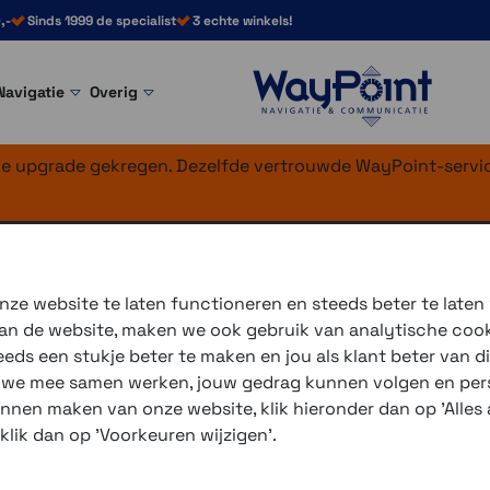
,-
Sinds 1999 de specialist
3 echte winkels!
Navigatie
Overig
nke upgrade gekregen. Dezelfde vertrouwde WayPoint-servic
ar USB-C 0,5 met
ze website te laten functioneren en steeds beter te laten
 van de website, maken we ook gebruik van analytische coo
Met deze adapter kan je ee
ds een stukje beter te maken en jou als klant beter van di
USB-C aansluiting
r we mee samen werken, jouw gedrag kunnen volgen en pers
unnen maken van onze website, klik hieronder dan op 'Alles a
3 winkels voor uitleg en
 klik dan op 'Voorkeuren wijzigen'.
voor 16.00 uur besteld, 
verzending met PostNL 