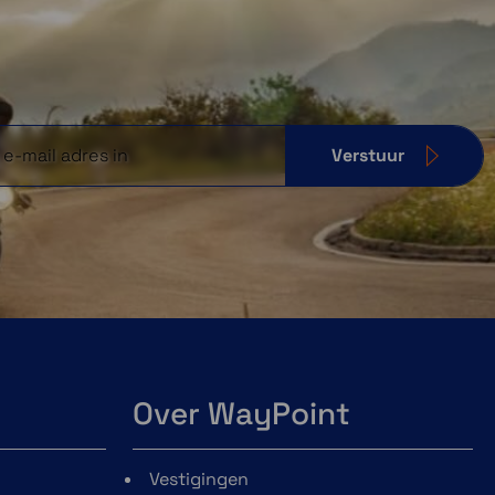
Verstuur
Over WayPoint
Vestigingen