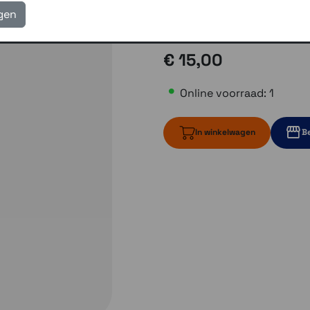
eigen reparatie- en serv
igen
Gratis verzending vanaf
€ 15,00
Online voorraad: 1
In winkelwagen
Be
1 op voorraad
3 op vo
Momenteel e