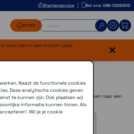
Klantenservice
Bel ons: 088-0226900
ACTIES!
×
e, maar dan in een modern jasje.
er
 werken. Naast de functionele cookies
kies. Deze analytische cookies geven
n bestaande mini-USB aansluiting aanpassen naar een
enst te kunnen zijn. Ook plaatsen wij
oonlijke informatie kunnen tonen. Als
ccepteren'. Wil je je cookie
 advies!
zelfde dag verstuurd (indien voorradig)
naar je adres of een PostNL afhaalpunt