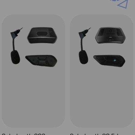
De
Schuberth C5
is voorzien van een dubbele
ventilatie opening in het kinstuk. Daarnaast
vind je aan de binnenkant van het kinstuk
een wasbaar en vervangbaar filter. Met de
knoppen aan de voorkant kan je de mate van
ventilatie eenvoudig aanpassen. Door de
logisch geplaatste luchkanalen in de helm in
combinatie met een nieuwe achterspoiler
creëer je een een prettige luchtstroom in
de
Schuberth C5
.
Vizier met memory functie
Ook een leuke nieuwe feature op de
Schuberth C5 , het vizier 'onthoudt' in welke
stand deze staat wanneer je de volledige
kinbak opent. Ter verduidelijking; wanneer je
bij de huidige Schuberth systeemhelmen je
vizier opent en vervolgens de kinbak opent
zal bij het sluiten van de kinbak het vizier ook