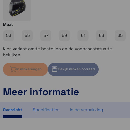
Maat
53
55
57
59
61
63
65
Kies variant om te bestellen en de voorraadstatus te
bekijken
In winkelwagen
Bekijk winkelvoorraad
Meer informatie
Kies variant om voorraad te bekijken
Kies variant om voorraad te bekijken
Kies variant om voorraad te bekijken
Overzicht
Specificaties
In de verpakking