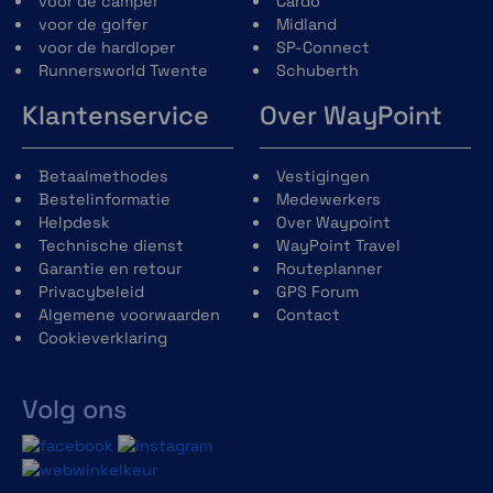
voor de camper
Cardo
passen dankzij het Schuberth Individual-
voor de golfer
Midland
concept.
voor de hardloper
SP-Connect
Nieuw kinvergrendelingsmechanisme
Runnersworld Twente
Schuberth
gemaakt van glasvezelversterkt
Klantenservice
Over WayPoint
kunststof voor een lager gewicht en
verbeterde bediening.
Reflecterend gebied op de
Betaalmethodes
Vestigingen
winddeflector, nekrol, vizierafdichting en
Bestelinformatie
Medewerkers
helmstickers voor verbeterde
Helpdesk
Over Waypoint
zichtbaarheid tijdens het rijden met
Technische dienst
WayPoint Travel
open en gesloten kinbak.
Garantie en retour
Routeplanner
Privacybeleid
GPS Forum
Algemene voorwaarden
Contact
Cookieverklaring
Volg ons