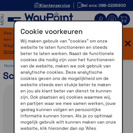
Klantenservice
Bel ons: 088-0226900
MENU
Cookie voorkeuren
Nee, je bent niet verdwaald! Onze website heeft
×
een flinke upgrade gekregen. Dezelfde vertrouwde
Wij maken gebruik van "cookies" om onze
WayPoint-service, maar dan in een modern jasje.
website te laten functioneren en steeds
Ontdek hier wat er allemaal nieuw is.
beter te laten werken. Naast de functionele
cookies die nodig zijn voor het functioneren
Home >
Motor >
Helmen >
Schuberth C5
van de website, maken we ook gebruik van
analytische cookies. Deze analytische
Schuberth C5 Omega
cookies geven ons de mogelijkheid om de
website steeds een stukje beter te maken
en jou als klant beter van dienst te kunnen
zijn. Ook plaatsen wij cookies waarmee wij,
en partijen waar we mee samen werken, jouw
gedrag kunnen volgen en persoonlijke
informatie kunnen tonen. Als je zo optimaal
mogelijk gebruik wilt kunnen maken van onze
website, klik hieronder dan op 'Alles