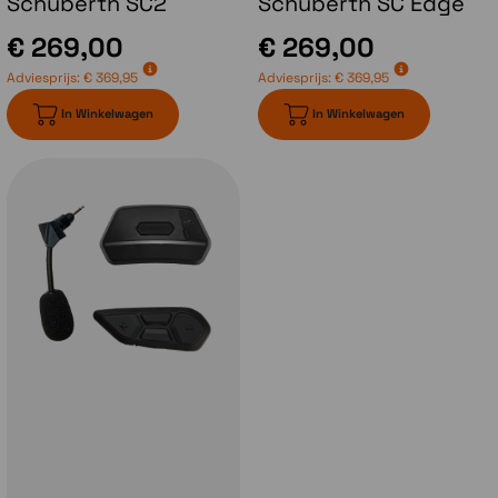
Schuberth SC2
Schuberth SC Edge
weer dichtzitten. Bij de Schuberth C5 blijft je
vizier echter in dezelfde stand staan als voor
€ 269,00
€ 269,00
het openen van de kinbak.
Adviesprijs:
€ 369,95
Adviesprijs:
€ 369,95
In Winkelwagen
In Winkelwagen
Communicatiesysteem
Met de introductie van de Schuberth C5
heeft Schuberth ook een nieuw
communicatiesysteem geïntroduceerd.
Het
Schuberth SC2 systeem
. Dit is
ontwikkeld in samenwerking met Sena en
bestaat uit de module zelf welk achterop de
helm gemonteerd wordt en daar aangesloten
op de antennes en de headset. Aan de zijkant
van de helm komt de afstandsbediening te
zitten. Dit systeem is gebaseerd op de Sena
50 serie en dus voorzien van MESH en
Bluetoothtechniek van Sena. In het voorjaar
van 2025 komen er 2 varianten bij.
De
Schuberth SC Edge
welke gebaseerd is op