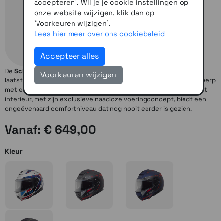
accepteren'. Wil je je cookie instellingen op
onze website wijzigen, klik dan op
'Voorkeuren wijzigen'.
Lees hier meer over ons cookiebeleid
Accepteer alles
De
Schuberth C5
is een helm van de laatste generatie vol met de
Voorkeuren wijzigen
laatste technologie.
Schuberth C5
heeft een volledig nieuw ontwerp
met een buitengewoon compacte en aerodynamische schaal. Het
interieur, met zijn exclusieve naadloze voeringconcept, biedt een
ongeëvenaard comfortniveau dat nog nooit eerder is gezien.
Vanaf: € 649,00
Kleur