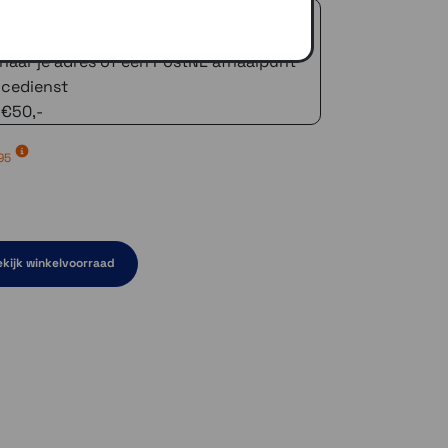
 advies!
zelfde dag verstuurd (indien voorradig)
naar je adres of een PostNL afhaalpunt
icedienst
 €50,-
95
kijk winkelvoorraad
aad
orraad
raad