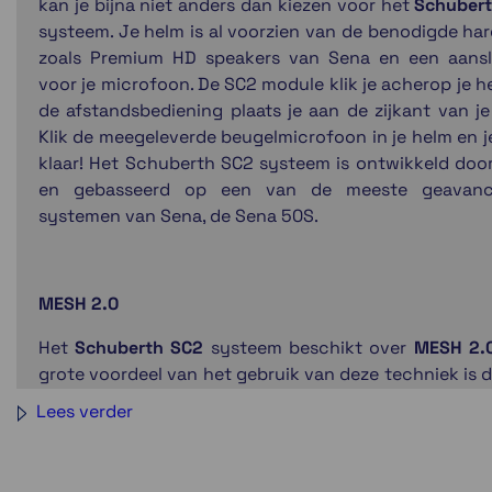
kan je bijna niet anders dan kiezen voor het
Schuber
systeem. Je helm is al voorzien van de benodigde ha
zoals Premium HD speakers van Sena en een aansl
voor je microfoon. De SC2 module klik je acherop je h
de afstandsbediening plaats je aan de zijkant van je
Klik de meegeleverde beugelmicrofoon in je helm en j
klaar! Het Schuberth SC2 systeem is ontwikkeld doo
en gebasseerd op een van de meeste geavanc
systemen van Sena, de Sena 50S.
MESH 2.0
Het
Schuberth SC2
systeem beschikt over
MESH 2.
grote voordeel van het gebruik van deze techniek is d
communiceren in groepen vele malen beter werkt dan 
Lees verder
Bluetooth systemen. Het MESH systeem zorgt altij
een optimale configuratie. De volgorde van koppe
rijden is niet meer van belang. De groepgrootte