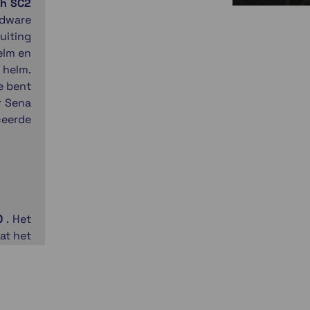
th SC2
rdware
uiting
elm en
 helm.
e bent
r Sena
eerde
0
. Het
at het
bij de
d voor
len en
 is in