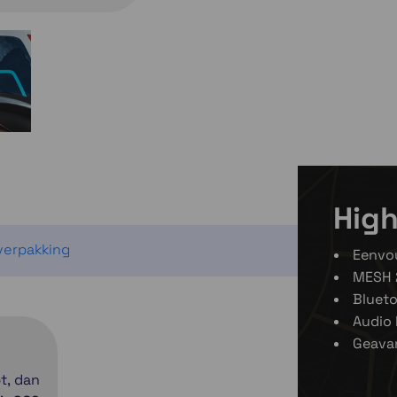
High
 verpakking
Eenvou
MESH 
Blueto
Audio 
Geava
t, dan