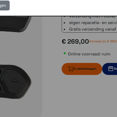
3 winkels voor uitleg en
igen
voor 16.00 uur besteld, 
verzending met PostNL 
eigen reparatie- en serv
Gratis verzending vanaf
€ 269,00
Adviesprijs:
€ 369,
Online voorraad: ruim
In winkelwagen
Be
ruim op voorr
3 op vo
ruim op voor