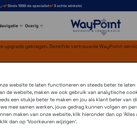
,-
Sinds 1999 de specialist
3 echte winkels!
Navigatie
Overig
nke upgrade gekregen. Dezelfde vertrouwde WayPoint-servic
th
ze website te laten functioneren en steeds beter te laten
 van de website, maken we ook gebruik van analytische coo
De Schuberth SC2 is ee
ds een stukje beter te maken en jou als klant beter van di
integreert met Schuberth
r we mee samen werken, jouw gedrag kunnen volgen en pers
zowel MESH als Bluetooth-i
unnen maken van onze website, klik hieronder dan op 'Alles a
is ontworpen voor gemak
 klik dan op 'Voorkeuren wijzigen'.
motorrijden.