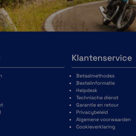
 en in
t MESH
etooth
y tijd
n
Klantenservice
n
Betaalmethodes
Bestelinformatie
Helpdesk
Technische dienst
t
Garantie en retour
R
Privacybeleid
Algemene voorwaarden
Cookieverklaring