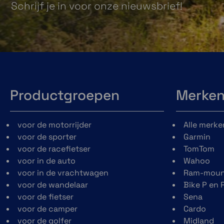
Schrijf je in voor onze nieuwsbrief!
Opladen doe je met de meegeleverde USB-C kabel
ongeveer 2 uur zit de batterij vol. Bij gebruik me
intercom beschik je over 8 uur spreektijd en bij Blu
intercom is dat 12 uur. Het systeem heeft een standb
van 2 dagen.
Productgroepen
Merke
voor de motorrijder
Alle merke
voor de sporter
Garmin
voor de racefietser
TomTom
voor in de auto
Wahoo
voor in de vrachtwagen
Ram-moun
voor de wandelaar
Bike P en 
voor de fietser
Sena
voor de camper
Cardo
voor de golfer
Midland