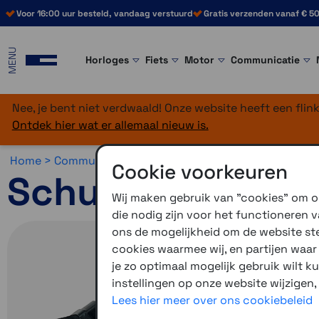
Voor 16:00 uur besteld, vandaag verstuurd
Gratis verzenden vanaf € 50
MENU
Horloges
Fiets
Motor
Communicatie
Nee, je bent niet verdwaald! Onze website heeft een fli
Ontdek hier wat er allemaal nieuw is.
Home >
Communicatie >
Motorcommunicatie >
Schuber
Cookie voorkeuren
Schuberth SC2
Wij maken gebruik van "cookies" om on
die nodig zijn voor het functioneren
ons de mogelijkheid om de website stee
cookies waarmee wij, en partijen waa
je zo optimaal mogelijk gebruik wilt k
instellingen op onze website wijzigen,
Lees hier meer over ons cookiebeleid