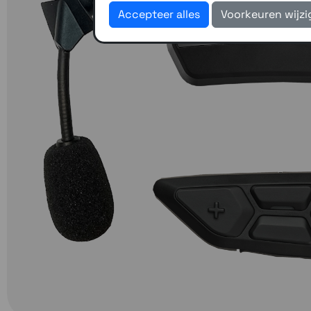
Accepteer alles
Voorkeuren wijz