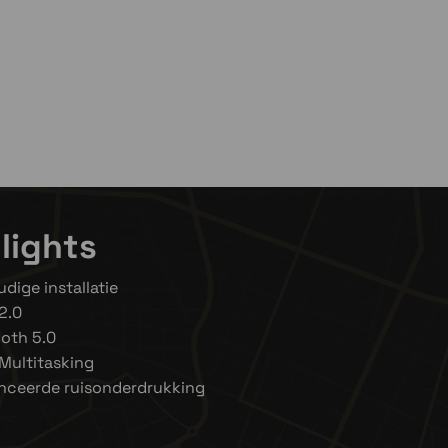
lights
dige installatie
2.0
oth 5.0
Multitasking
nceerde ruisonderdrukking