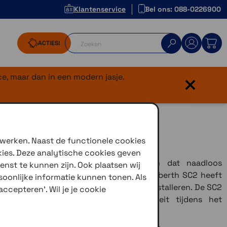
Klantenservice
Bel ons: 088-0226900
ACTIES!
×
e, maar dan in een modern jasje.
 werken. Naast de functionele cookies
kies. Deze analytische cookies geven
n geavanceerd communicatiesysteem dat naadloos
enst te kunnen zijn. Ook plaatsen wij
C5, E2, J2 en S3
motorhelmen. de Schuberth SC2 heeft
oonlijke informatie kunnen tonen. Als
ntercom. Het systeem is eenvoudig te installeren. De SC2
ccepteren'. Wil je je cookie
, comfort en maximale functionaliteit tijdens het