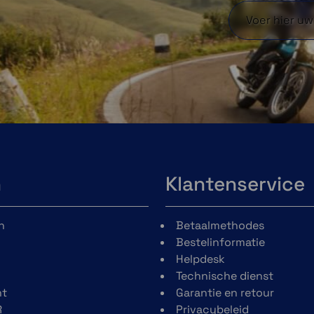
Schubert SC Edge
bestaat uit 3
rdelen. De microfoon klik je in de
bereiding die achter een
hermrubber zit in je helm. Aan de
erkant verwijder je het klepje en daar
 je de aansluiting voor de antennes en
luidspreker en microfoon. Eenmaal
esloten klik je de module op zijn
ts.
aatste stap is het monteren van de
n
Klantenservice
andsbediening aan de zijkant van je
 en je bent klaar om te gaan.
n
Betaalmethodes
je Schuberth SC Edge maximaal te
Bestelinformatie
nen benutten download je de
Helpdesk
uberth SC-Edge app op je telefoon.
Technische dienst
t
Garantie en retour
R
Privacybeleid