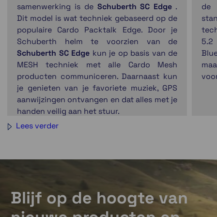
samenwerking is de
Schuberth SC Edge
.
d
Dit model is wat techniek gebaseerd op de
sta
populaire Cardo Packtalk Edge. Door je
tec
Schuberth helm te voorzien van de
5.2
Schuberth SC Edge
kun je op basis van de
Blu
MESH techniek met alle Cardo Mesh
maa
producten communiceren. Daarnaast kun
voor
je genieten van je favoriete muziek, GPS
aanwijzingen ontvangen en dat alles met je
handen veilig aan het stuur.
Lees verder
Blijf op de hoogte van
Natural Voice
Een