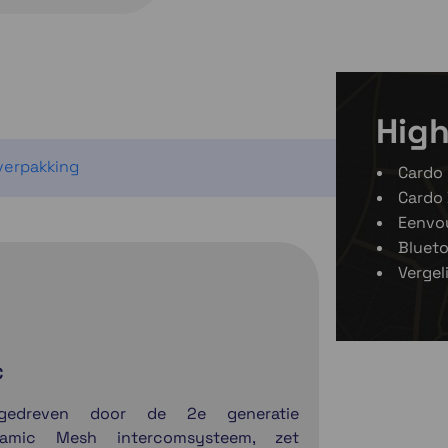
High
 verpakking
Cardo
Cardo
Eenvo
Blueto
Vergel
C
gedreven door de 2e generatie
amic Mesh intercomsysteem, zet