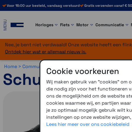
Voor 16:00 uur besteld, vandaag verstuurd
Gratis verzenden vanaf € 50
MENU
Horloges
Fiets
Motor
Communicatie
Nee, je bent niet verdwaald! Onze website heeft een fli
Ontdek hier wat er allemaal nieuw is.
Home >
Communicatie >
Motorcommunicatie >
Schuber
Cookie voorkeuren
Schuberth SC E
Wij maken gebruik van "cookies" om on
die nodig zijn voor het functioneren
ons de mogelijkheid om de website stee
cookies waarmee wij, en partijen waa
je zo optimaal mogelijk gebruik wilt k
instellingen op onze website wijzigen,
Lees hier meer over ons cookiebeleid