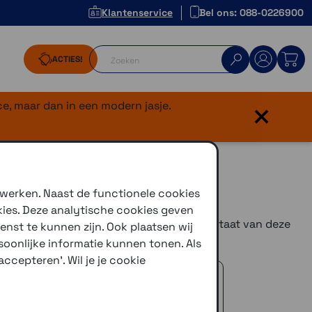
Klantenservice
Bel ons: 088-0226900
ACTIES!
×
e, maar dan in een modern jasje.
 werken. Naast de functionele cookies
kies. Deze analytische cookies geven
erhip met Cardo weer vernieuwd. Het resultaat van deze
enst te kunnen zijn. Ook plaatsen wij
rth SC Edge
.
oonlijke informatie kunnen tonen. Als
ccepteren'. Wil je je cookie
 advies!
zelfde dag verstuurd (indien voorradig)
naar je adres of een PostNL afhaalpunt