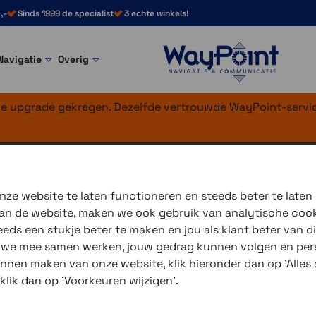
,-
Sinds 1999 de specialist
3 echte winkels!
Navigatie
Overig
nke upgrade gekregen. Dezelfde vertrouwde WayPoint-servic
th
dge
ze website te laten functioneren en steeds beter te laten
 van de website, maken we ook gebruik van analytische coo
Schuberth heeft zijn partn
ds een stukje beter te maken en jou als klant beter van di
samenwerking is de
Schube
r we mee samen werken, jouw gedrag kunnen volgen en pers
unnen maken van onze website, klik hieronder dan op 'Alles a
3 winkels voor uitleg en
 klik dan op 'Voorkeuren wijzigen'.
voor 16.00 uur besteld, 
verzending met PostNL 