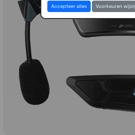
Accepteer alles
Voorkeuren wijz