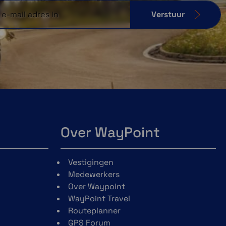
Verstuur
Over WayPoint
Vestigingen
Medewerkers
Over Waypoint
WayPoint Travel
Routeplanner
GPS Forum