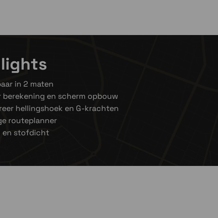
iant om voorraad te bekijken
 om voorraad te bekijken
lights
aar in 2 maten
er berekening en scherm opbouw
reer hellingshoek en G-krachten
ge routeplanner
 en stofdicht