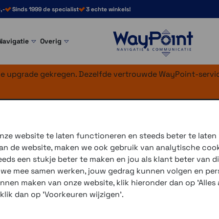
,-
Sinds 1999 de specialist
3 echte winkels!
Navigatie
Overig
nke upgrade gekregen. Dezelfde vertrouwde WayPoint-servic
3
ze website te laten functioneren en steeds beter te laten
 van de website, maken we ook gebruik van analytische coo
De
Garmin Zumo XT3
is leve
ds een stukje beter te maken en jou als klant beter van di
de compactere 4,7 inch? Oo
r we mee samen werken, jouw gedrag kunnen volgen en pers
unnen maken van onze website, klik hieronder dan op 'Alles a
3 winkels voor uitleg en
 klik dan op 'Voorkeuren wijzigen'.
voor 16.00 uur besteld, 
verzending met PostNL 