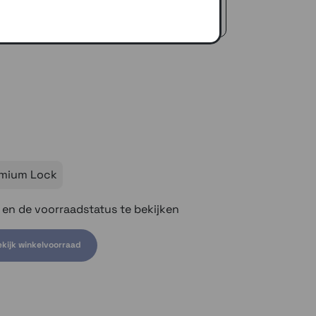
icedienst
 €50,-
mium Lock
n en de voorraadstatus te bekijken
kijk winkelvoorraad
om voorraad te bekijken