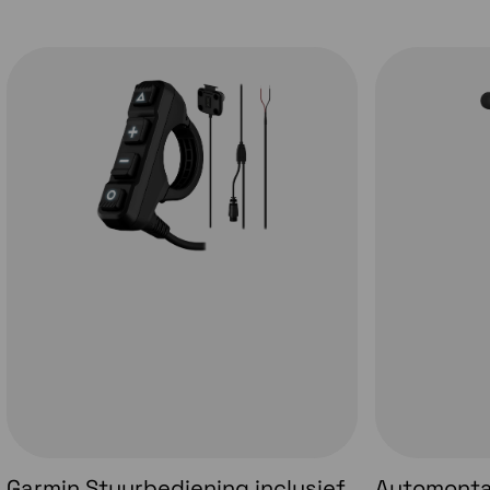
Activeer een abonnement voor dragrace-functi
Zie hieronder een filmpje van onze eerste indrukken 
Garmin Stuurbediening inclusief
Automonta