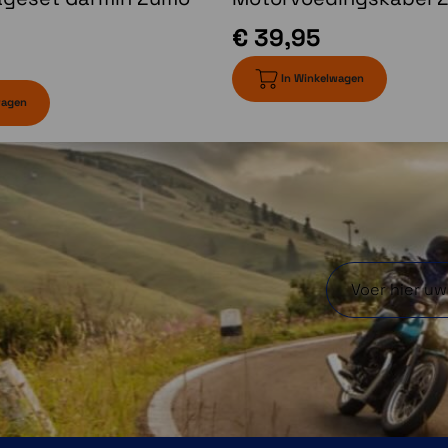
€ 39,95
In Winkelwagen
wagen
Zoek nieuwe routes
 app
Zoek nieuwe routes
one
met de Great Rides
rmin
functie in de Tread
l om
smartphone-app.
lgen
Maak een bladwijzer
ele
en ze worden
roup
automatisch
king
gesynchroniseerd met
ruik
je toestel. Je kunt
 het
moeilijkheidsgraden
n je
toevoegen en foto's
roup
uploaden om te delen