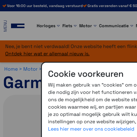
Voor 16:00 uur besteld, vandaag verstuurd
Gratis verzenden vanaf € 50
MENU
Horloges
Fiets
Motor
Communicatie
Nee, je bent niet verdwaald! Onze website heeft een fli
Ontdek hier wat er allemaal nieuw is.
Home >
Motor >
Motornavigatie >
Garmin Zumo XT3
Cookie voorkeuren
Garmin Zumo XT
Wij maken gebruik van "cookies" om on
die nodig zijn voor het functioneren
ons de mogelijkheid om de website stee
cookies waarmee wij, en partijen waa
je zo optimaal mogelijk gebruik wilt k
instellingen op onze website wijzigen,
Lees hier meer over ons cookiebeleid