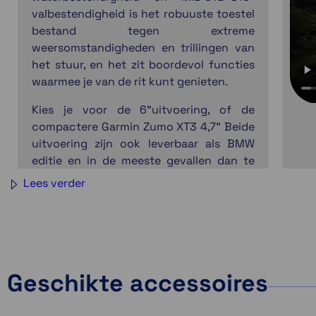
valbestendigheid is het robuuste toestel
bestand tegen extreme
weersomstandigheden en trillingen van
het stuur, en het zit boordevol functies
waarmee je van de rit kunt genieten.
Kies je voor de 6"uitvoering, of de
compactere Garmin Zumo XT3 4,7" Beide
uitvoering zijn ook leverbaar als BMW
editie en in de meeste gevallen dan te
bedienen met je wonderwheel.
Lees verder
Bestand tegen weersinvloeden en trillingen
Rijd met gedetailleerde straat- en topografiche 
Geschikte accessoires
Bekijk je hellingshoek, G-kracht, maximale snelh
Maak een aangepaste route met de mobiele Tre
Vind de mooiste bochten met Garmin Adventuro