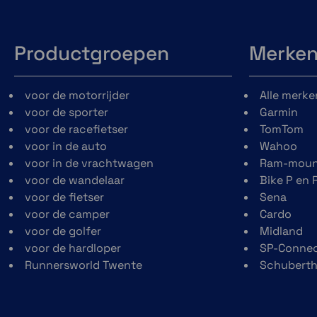
Ride Trac
accessoire met
Group Ride Tracker
Productgroepen
Merke
adapter (
afzonderlijk
verkrijgbaar)
voor de motorrijder
Alle merke
andere motorrijder
voor de sporter
Garmin
volgen die z
voor de racefietser
TomTom
uitgerust 
voor in de auto
Wahoo
compatibele zūm
voor in de vrachtwagen
Ram-moun
Tread®
voor de wandelaar
Bike P en 
navigatietoestellen
voor de fietser
Sena
voor de camper
Cardo
voor de golfer
Midland
voor de hardloper
SP-Conne
Runnersworld Twente
Schubert
Visuele routeplanner
Dragrace-timer