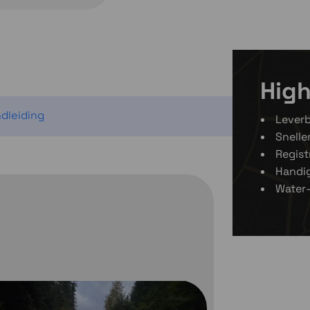
Kies var
Kies variant
High
dleiding
Leverb
Snell
Regist
Handi
Water-