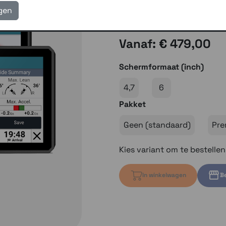
eigen reparatie- en serv
igen
Gratis verzending vanaf
Vanaf: € 479,00
Schermformaat (inch)
4,7
6
Pakket
Geen (standaard)
Pre
Kies variant om te bestelle
In winkelwagen
Be
Kies variant 