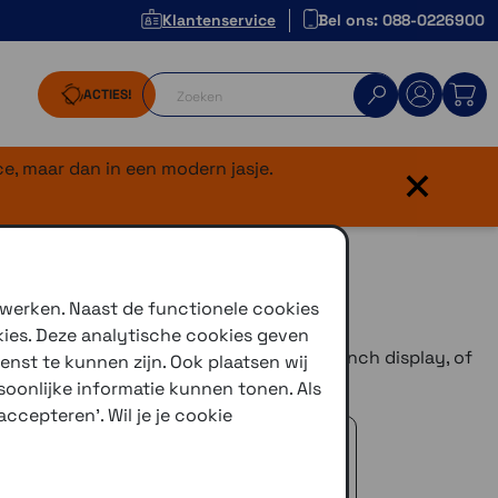
Klantenservice
Bel ons: 088-0226900
ACTIES!
×
e, maar dan in een modern jasje.
 werken. Naast de functionele cookies
kies. Deze analytische cookies geven
rbaar in 2 maten, kies je voor het grote 6 inch display, of
enst te kunnen zijn. Ook plaatsen wij
k leverbaar als
BMW editie
.
oonlijke informatie kunnen tonen. Als
ccepteren'. Wil je je cookie
 advies!
zelfde dag verstuurd (indien voorradig)
naar je adres of een PostNL afhaalpunt