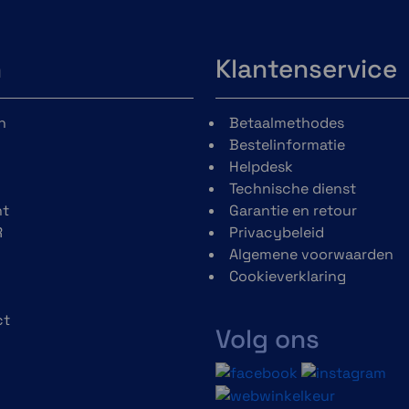
ker
met andere
 de
motorrijders.
 Y -
n
Klantenservice
elk
 om
n
Betaalmethodes
s te
Bestelinformatie
ijn
Helpdesk
met
Technische dienst
o of
t
Garantie en retour
R
Privacybeleid
.
Algemene voorwaarden
Cookieverklaring
ct
Volg ons
h
Rondetijd bekijken