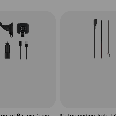
es van Garmin Performance Package
van dit nieuwe toestel.
geset Garmin Zumo
Motorvoedingskabel 