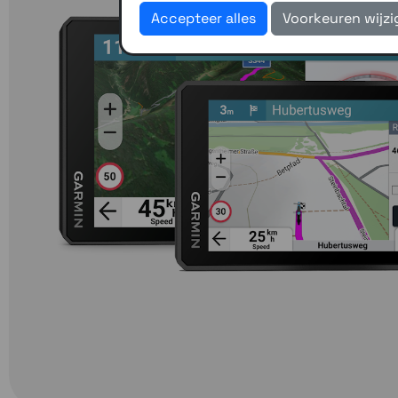
Accepteer alles
Voorkeuren wijz