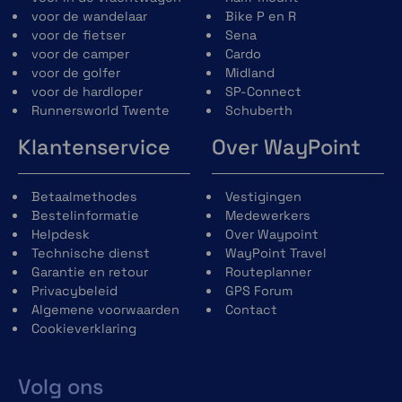
compatibel Tread toestel, beschik je over
voor de wandelaar
Bike P en R
essentiële knopbediening. De knoppen
voor de fietser
Sena
monteer je dicht bij je handvat zodat deze
voor de camper
Cardo
makkelijk bereikbaar zijn. Een fysieke knop
voor de golfer
Midland
indrukken met handschoenen aan gaat
voor de hardloper
SP-Connect
makkelijker dan het gebruik van een
Runnersworld Twente
Schuberth
touchscreen.
Klantenservice
Over WayPoint
Betaalmethodes
Vestigingen
Gebruiksgemak
Bestelinformatie
Medewerkers
Met de intuïtieve knoppen kun je eenvoudig
Helpdesk
Over Waypoint
in- en uitzoomen op de kaartweergave. Je
Technische dienst
WayPoint Travel
hoeft je handschoenen of uitrusting niet uit
Garantie en retour
Routeplanner
of af te doen.
Privacybeleid
GPS Forum
Algemene voorwaarden
Contact
Cookieverklaring
Eenvoudig wisselen van kaarten
Volg ons