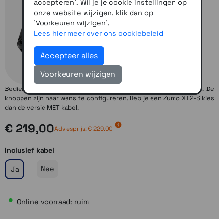
accepteren'. Wil je je cookie instellingen op
onze website wijzigen, klik dan op
'Voorkeuren wijzigen'.
Lees hier meer over ons cookiebeleid
Accepteer alles
Voorkeuren wijzigen
Bedien je Garmin Zumo XT2-3 of Garmin Tread 2 vanaf je stuur. De
knoppen zijn naar wens te configureren. Heb je een Zumo XT2-3 kies
dan de versie MET kabel.
€ 219,00
Adviesprijs: € 229,00
Inclusief kabel
Nee
Ja
Online voorraad: ruim