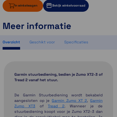
In winkelwagen
Bekijk winkelvoorraad
Meer informatie
ruim op voorraad
3 op voorraad
2 op voorraad
Overzicht
Geschikt voor
Specificaties
Garmin stuurbediening, bedien je Zumo XT2-3 of
Tread 2 vanaf het stuur.
De Garmin Stuurbediening wordt bekabeld
aangesloten op je
Garmin Zumo XT 2
,
Garmin
Zumo XT3
of
Tread 2
. Wanneer je de
stuurbediening koopt voor je Zumo XT2-3 dan