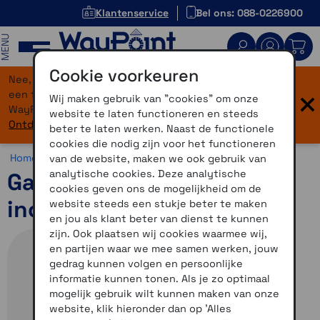
Klantenservice
Bel ons: 088-0226900
MENU
Cookie voorkeuren
Nee, je bent niet verdwaald! Onze website heeft
×
een flinke upgrade gekregen. Dezelfde vertrouwde
Wij maken gebruik van "cookies" om onze
WayPoint-service, maar dan in een modern jasje.
website te laten functioneren en steeds
Ontdek hier wat er allemaal nieuw is.
beter te laten werken. Naast de functionele
cookies die nodig zijn voor het functioneren
Home >
Accessoires >
Overig >
Motor accessoires
van de website, maken we ook gebruik van
analytische cookies. Deze analytische
Garmin Stuurbediening
cookies geven ons de mogelijkheid om de
inclusief Y-kabel
website steeds een stukje beter te maken
en jou als klant beter van dienst te kunnen
zijn. Ook plaatsen wij cookies waarmee wij,
en partijen waar we mee samen werken, jouw
gedrag kunnen volgen en persoonlijke
informatie kunnen tonen. Als je zo optimaal
mogelijk gebruik wilt kunnen maken van onze
website, klik hieronder dan op 'Alles