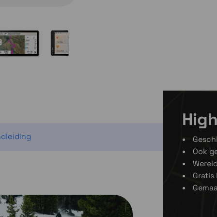
High
dleiding
Geschi
Ook ge
Werel
Gratis
Gemaa