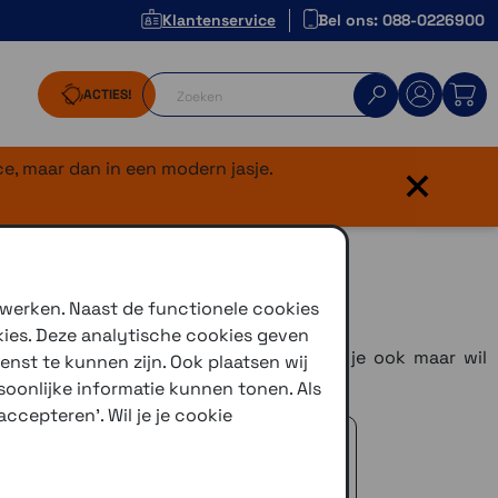
Klantenservice
Bel ons: 088-0226900
ACTIES!
×
e, maar dan in een modern jasje.
 werken. Naast de functionele cookies
kies. Deze analytische cookies geven
atietoestel wijst je de weg, overal waar je ook maar wil
enst te kunnen zijn. Ook plaatsen wij
oonlijke informatie kunnen tonen. Als
ccepteren'. Wil je je cookie
 advies!
zelfde dag verstuurd (indien voorradig)
naar je adres of een PostNL afhaalpunt