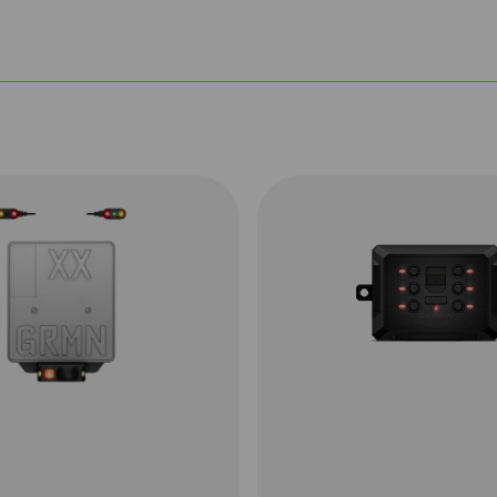
-voor-
 voor
en en
sief
en
inland
On- en offroad kaarten
 met
rlijke
Vooraf geïnstalleerde
 OSM-
topografische kaarten,
waaronder 3D-
terreinkaarten en