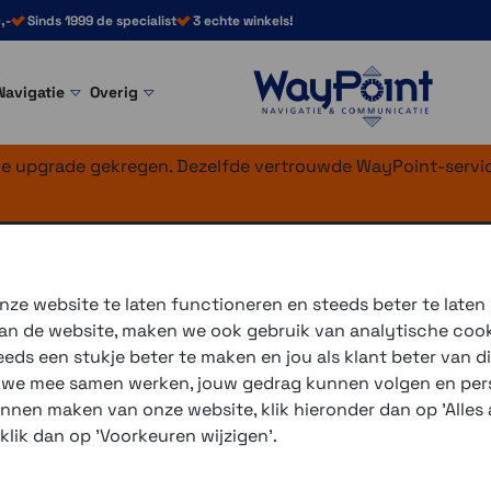
,-
Sinds 1999 de specialist
3 echte winkels!
Navigatie
Overig
nke upgrade gekregen. Dezelfde vertrouwde WayPoint-servic
ze website te laten functioneren en steeds beter te laten
 van de website, maken we ook gebruik van analytische coo
Dit robuuste offroad navig
ds een stukje beter te maken en jou als klant beter van di
rijden.
r we mee samen werken, jouw gedrag kunnen volgen en pers
unnen maken van onze website, klik hieronder dan op 'Alles a
3 winkels voor uitleg en
 klik dan op 'Voorkeuren wijzigen'.
voor 16.00 uur besteld, 
verzending met PostNL 