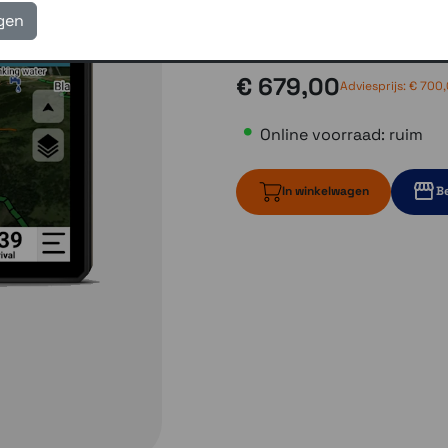
eigen reparatie- en serv
igen
Gratis verzending vanaf
€ 679,00
Adviesprijs:
€ 700
Online voorraad: ruim
In winkelwagen
Be
ruim op voorr
2 op vo
1 op voorraa