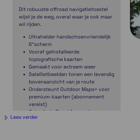
Dit robuuste offroad navigatietoestel
wijst je de weg, overal waar je ook maar
wil rijden.
Ultrahelder handschoenvriendelijk
6"scherm
Vooraf geïnstalleerde
topografische kaarten
Gemaakt voor extreem weer
Satellietbeelden tonen een levendig
bovenaanzicht van je route
Ondersteunt Outdoor Maps+ voor
premium-kaarten (abonnement
vereist)
Gebruik de Tread App op je
Lees verder
compatibele smartphone voor
envoudige routeplanning en meer