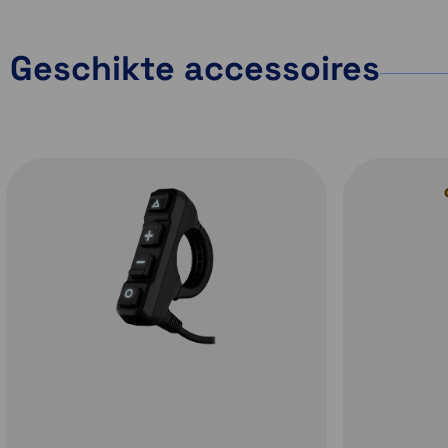
Geschikte accessoires
Afslag-voor-afslag
navigatie
Profiteer van afslag
afslag navigatie
onverharde weg
paden (inclu
sneeuwscooterspor
zoals in Zweden, F
Robuust design
en Noorwegen)
behulp van avontuu
Het 6″ ultraheldere en
kaartinhoud met
handschoenvriendelijke
kaarten.
navigatietoestel met
hoge resolutie en