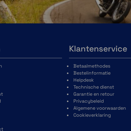
enden
af je
phone
anneer
n
Klantenservice
en de
unctie
 app
n
Outdoor Maps+
Betaalmethodes
Bestelinformatie
Schaf een Outdoor Maps+
Helpdesk
abonnement aan voor
Technische dienst
doorlopende toegang tot
t
Garantie en retour
premium kaartinhoud,
R
Privacybeleid
waaronder HD-
Algemene voorwaarden
reliëfarcering met
Cookieverklaring
hoogteverandering,
hellingshoek,
ct