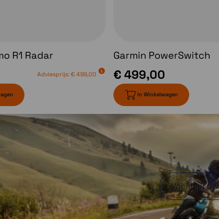
wegenkaarten voor
Europa, Afrika, inclusief
Tracks4Africa, en het
Midden-Oosten. Bevat
ook de optie Garmin
mo R1 Radar
Garmin PowerSwitch
Adventurous Routing™
€ 499,00
voor als je op de meest
Adviesprijs:
€ 499,00
onverharde wegen wilt
wagen
In Winkelwagen
rijden. Noord- en Zuid-
Amerika, Australië en
Nieuw-Zeeland kunnen
gratis worden
gedownload via het
kaartbeheer op het
toestel.