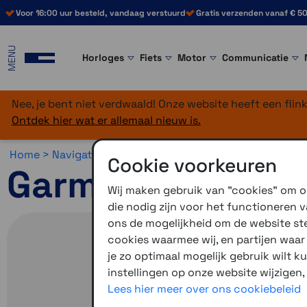
Voor 16:00 uur besteld, vandaag verstuurd
Gratis verzenden vanaf € 50
MENU
Horloges
Fiets
Motor
Communicatie
Nee, je bent niet verdwaald! Onze website heeft een fli
Ontdek hier wat er allemaal nieuw is.
Home >
Navigatie >
Vrachtwagen & 4x4 >
Garmin Tread
Cookie voorkeuren
Garmin Tread 2
Wij maken gebruik van "cookies" om on
die nodig zijn voor het functioneren
ons de mogelijkheid om de website stee
cookies waarmee wij, en partijen waa
je zo optimaal mogelijk gebruik wilt k
instellingen op onze website wijzigen,
Lees hier meer over ons cookiebeleid