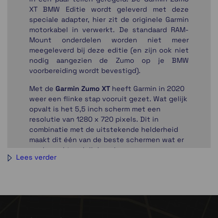
XT BMW Editie wordt geleverd met deze
speciale adapter, hier zit de originele Garmin
motorkabel in verwerkt. De standaard RAM-
Mount onderdelen worden niet meer
meegeleverd bij deze editie (en zijn ook niet
nodig aangezien de Zumo op je BMW
voorbereiding wordt bevestigd).
Met de
Garmin Zumo XT
heeft Garmin in 2020
weer een flinke stap vooruit gezet. Wat gelijk
opvalt is het 5,5 inch scherm met een
resolutie van 1280 x 720 pixels. Dit in
combinatie met de uitstekende helderheid
maakt dit één van de beste schermen wat er
op de markt verkrijgbaar is voor een
Lees verder
motornavigatiesysteem. Daarnaast heeft
Garmin ook goed gekeken naar de
concurrentie en de wensen van de
motorrijder. Onder andere het starten van een
route op een ander punt dan het startpunt is
veel makkelijker geworden. De
Garmin Zumo