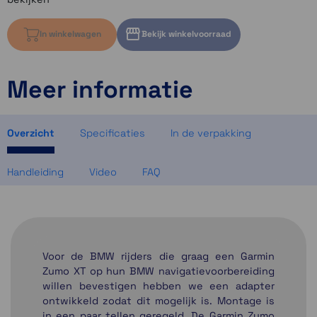
In winkelwagen
Bekijk winkelvoorraad
Meer informatie
Kies variant om voorraad te bekijken
Kies variant om voorraad te bekijken
Kies variant om voorraad te bekijken
Overzicht
Specificaties
In de verpakking
Handleiding
Video
FAQ
Voor de BMW rijders die graag een Garmin
Zumo XT op hun BMW navigatievoorbereiding
willen bevestigen hebben we een adapter
ontwikkeld zodat dit mogelijk is. Montage is
in een paar tellen geregeld. De Garmin Zumo