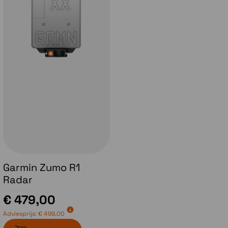
Maart 2020 vond Garmin dat het weer tijd
werd voor een nieuwe Zumo.
Voorafgaand aan de introductie van Garmin
hebben we de gelegenheid gehad om het
toestel een goed te testen in Andalusië (Zuid
Garmin Zumo R1
Spanje) in februari van dat jaar.
Radar
In ieder geval een prima gelegenheid om het
€ 479,00
scherm te testen bij zonnig weer.
Adviesprijs:
€ 499,00