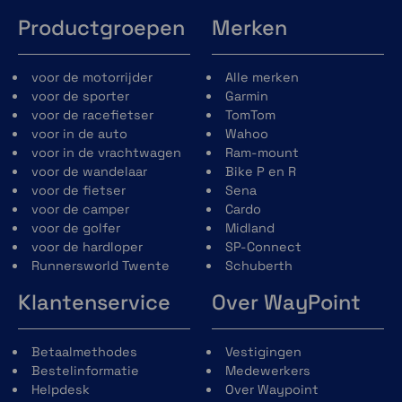
(zware) eisen moet voldoen. Uiteraard kent het
Productgroepen
Merken
toestel ook een IPX7 waterrating.
voor de motorrijder
Alle merken
voor de sporter
Garmin
voor de racefietser
TomTom
voor in de auto
Wahoo
Accuduur
voor in de vrachtwagen
Ram-mount
voor de wandelaar
Bike P en R
Met de achtergrondverlichting op 100% houdt de
voor de fietser
Sena
accu het nog 3,5 uur vol, met iets zuinigere
voor de camper
Cardo
settings haal je zelfs de 6 uur. Uiteraard wordt een
voor de golfer
Midland
voedingskabel meegeleverd voor directe
voor de hardloper
SP-Connect
aansluiting op je motor.
Runnersworld Twente
Schuberth
Klantenservice
Over WayPoint
Betaalmethodes
Vestigingen
TeqMount adapter
Bestelinformatie
Medewerkers
Helpdesk
Over Waypoint
Met de speciaal ontwikkelde adapter monteer je de