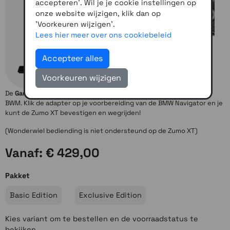
accepteren'. Wil je je cookie instellingen op
onze website wijzigen, klik dan op
'Voorkeuren wijzigen'.
Lees hier meer over ons cookiebeleid
Accepteer alles
Voorkeuren wijzigen
De
Garmin Zumo XT BMW Edtion
is direct klaar voor gebruik op je
BWM. Klik de adapter op je voorbereiding van de BMW Navigator en je
kunt de Zumo XT bevestigen en wegrijden!
(Wonderwiel bediending is niet ondersteund op de Zumo XT)
Vanaf: € 429,00
Pakket
Basic Edition
Exclusive Edition
Kies variant om te bestellen en de voorraadstatus te
bekijken