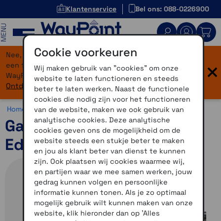
Klantenservice
Bel ons: 088-0226900
MENU
Cookie voorkeuren
Nee, je bent niet verdwaald! Onze website heeft
×
een flinke upgrade gekregen. Dezelfde vertrouwde
Wij maken gebruik van "cookies" om onze
WayPoint-service, maar dan in een modern jasje.
website te laten functioneren en steeds
Ontdek hier wat er allemaal nieuw is.
beter te laten werken. Naast de functionele
cookies die nodig zijn voor het functioneren
Home >
Motor >
Motornavigatie >
Garmin Zumo XT
van de website, maken we ook gebruik van
analytische cookies. Deze analytische
Garmin Zumo XT BMW
cookies geven ons de mogelijkheid om de
Edition
website steeds een stukje beter te maken
en jou als klant beter van dienst te kunnen
zijn. Ook plaatsen wij cookies waarmee wij,
en partijen waar we mee samen werken, jouw
gedrag kunnen volgen en persoonlijke
informatie kunnen tonen. Als je zo optimaal
mogelijk gebruik wilt kunnen maken van onze
website, klik hieronder dan op 'Alles