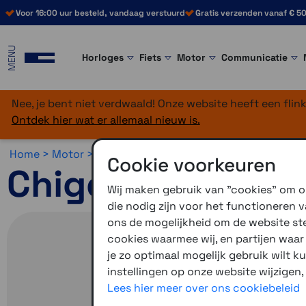
Voor 16:00 uur besteld, vandaag verstuurd
Gratis verzenden vanaf € 50
MENU
Horloges
Fiets
Motor
Communicatie
Nee, je bent niet verdwaald! Onze website heeft een fli
Ontdek hier wat er allemaal nieuw is.
Home >
Motor >
Motornavigatie >
Chigee
Cookie voorkeuren
Chigee AIO-6 Ma
Wij maken gebruik van "cookies" om on
die nodig zijn voor het functioneren
ons de mogelijkheid om de website stee
cookies waarmee wij, en partijen waa
je zo optimaal mogelijk gebruik wilt k
instellingen op onze website wijzigen,
Lees hier meer over ons cookiebeleid