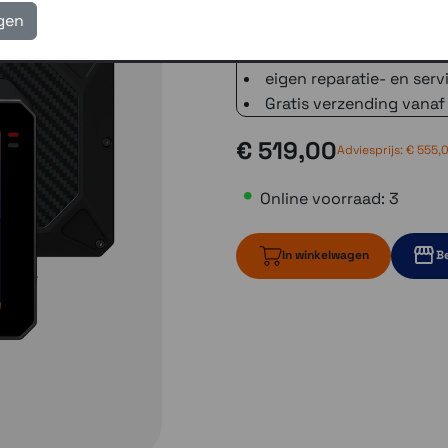
3 winkels voor uitleg en
igen
voor 16.00 uur besteld, 
verzending met PostNL 
eigen reparatie- en serv
Gratis verzending vanaf
€ 519,00
Adviesprijs:
€ 555,
Online voorraad: 3
In winkelwagen
Be
3 op voorraad
1 op voo
2 op voorraa