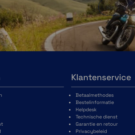
Geniet van een derde-
f om
persoonsweergave van je
rit met meer controle en
g,
een soepelere
t een
filmervaring.
iende
e aan
Ondersteunt Insta360 (X5,
X4, ACE, ACE PRO2) &
Gopro (GoPro 11 en hoger)
n
Klantenservice
Chigee AIO-6 Max
n
Betaalmethodes
tibel.
Afmetingen: 161 x
Bestelinformatie
et de
90,5 x 22 mm
Helpdesk
direct
Werkspanning: 12-18
Technische dienst
van je
Volt
t
Garantie en retour
dellen
Schermgrootte: 6
R
Privacybeleid