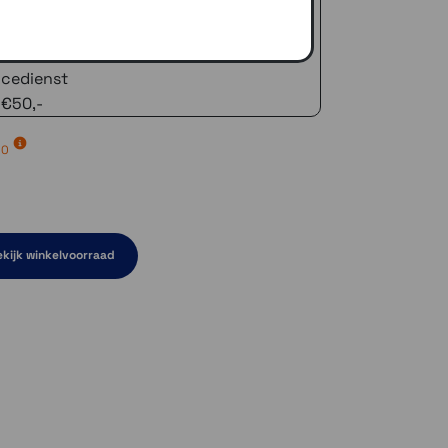
 advies!
zelfde dag verstuurd (indien voorradig)
naar je adres of een PostNL afhaalpunt
icedienst
 €50,-
00
kijk winkelvoorraad
rraad
d