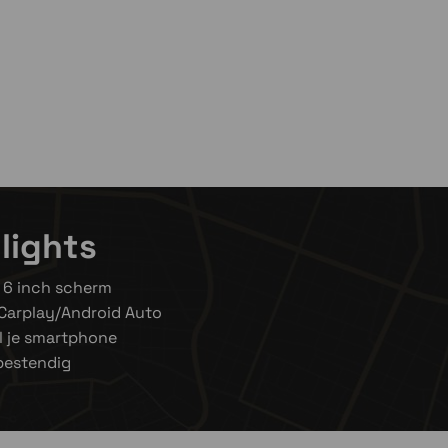
lights
 6 inch scherm
Carplay/Android Auto
l je smartphone
bestendig