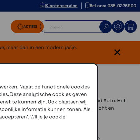
Klantenservice
Bel ons: 088-0226900
ACTIES!
×
e, maar dan in een modern jasje.
 werken. Naast de functionele cookies
kies. Deze analytische cookies geven
 6-inch systeem met Apple CarPlay/Android Auto. Het
enst te kunnen zijn. Ook plaatsen wij
 muziek, bellen en berichten, en is waterdicht en
oonlijke informatie kunnen tonen. Als
or motorrijders.
ccepteren'. Wil je je cookie
e