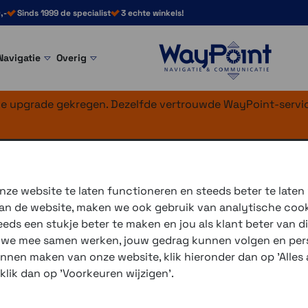
,-
Sinds 1999 de specialist
3 echte winkels!
Navigatie
Overig
nke upgrade gekregen. Dezelfde vertrouwde WayPoint-servic
x
ze website te laten functioneren en steeds beter te laten
 van de website, maken we ook gebruik van analytische coo
De
Chigee AIO-6 Max
is een
ds een stukje beter te maken en jou als klant beter van di
biedt eenvoudige navigatie,
r we mee samen werken, jouw gedrag kunnen volgen en pers
trillingsbestendig, ideaal vo
unnen maken van onze website, klik hieronder dan op 'Alles a
 klik dan op 'Voorkeuren wijzigen'.
Klik hier voor de BMW versi