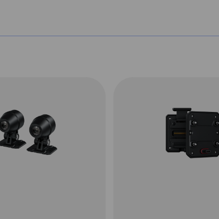
der scherm geschikt voor Apple Carplay
elefoon, start je route en ga op pad. Op
ontvang je meldingen. Het systeem is uit
teit en dode hoek detectie. De Chigee
tuur bevestiging. Deze is eventueel te
play makkelijk van je motor kunt halen.
ding is er een aparte adapter te koop
orbereiding klikt en je ook je wonder
ning.