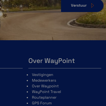
Verstuur
Over WayPoint
Vestigingen
Medewerkers
Over Waypoint
WayPoint Travel
Routeplanner
GPS Forum