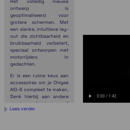
Het volledig nieuwe
ontwerp is
geoptimaliseerd voor
grotere schermen. Met
een slanke, intuïtieve lay-
out die zichtbaarheid en
bruikbaarheid verbetert,
speciaal ontworpen met
motorrijders in
gedachten.
Er is een ruime keus aan
accessoires om je Chigee
AIO-6 compleet te maken.
Denk hierbij aan andere
montageoplossingen, of
Lees verder
een quick release mount.
Ook kunnen er camera's
toegevoegd worden die