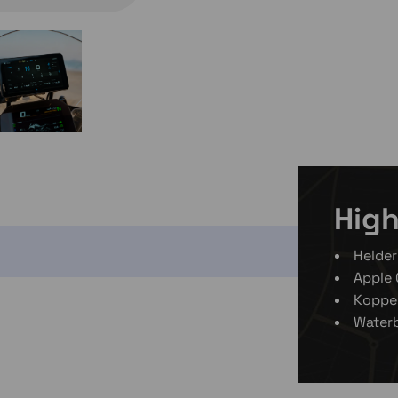
High
Helder
Apple 
Koppe
Water