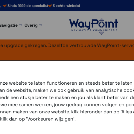
,-
Sinds 1999 de specialist
3 echte winkels!
Navigatie
Overig
nke upgrade gekregen. Dezelfde vertrouwde WayPoint-servic
E 4G BMW
ze website te laten functioneren en steeds beter te laten
 van de website, maken we ook gebruik van analytische coo
De
Chigee AIO-6 LTE 4G B
ds een stukje beter te maken en jou als klant beter van di
Het biedt eenvoudige naviga
r we mee samen werken, jouw gedrag kunnen volgen en pers
trillingsbestendig, ideaal vo
unnen maken van onze website, klik hieronder dan op 'Alles a
 klik dan op 'Voorkeuren wijzigen'.
De Chigee AIO-6 LTE wordt 
de connected functies (ab