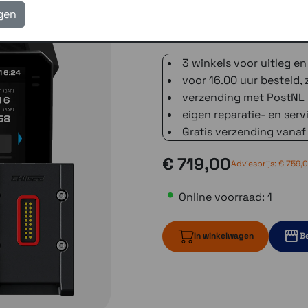
igen
Deze versie wordt geleverd
de overzichtslijst of jou BM
3 winkels voor uitleg en
voor 16.00 uur besteld, 
verzending met PostNL 
eigen reparatie- en serv
Gratis verzending vanaf
€ 719,00
Adviesprijs:
€ 759,
Online voorraad: 1
In winkelwagen
Be
1 op voorraad
1 op voo