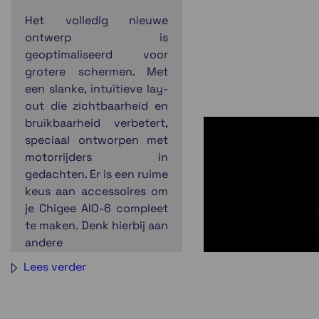
Het volledig nieuwe
ontwerp is
geoptimaliseerd voor
grotere schermen. Met
een slanke, intuïtieve lay-
out die zichtbaarheid en
bruikbaarheid verbetert,
speciaal ontworpen met
motorrijders in
gedachten. Er is een ruime
keus aan accessoires om
je Chigee AIO-6 compleet
te maken. Denk hierbij aan
andere
montageoplossingen, of
Lees verder
een quick release mount.
Ook kunnen er camera's
toegevoegd worden die