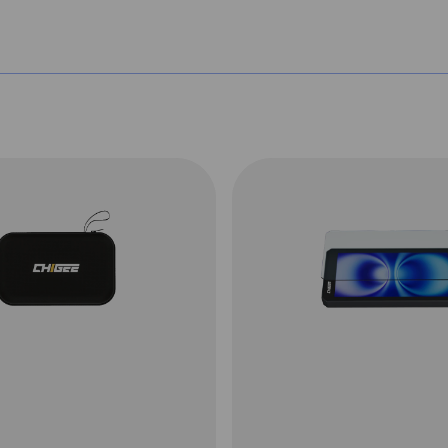
der scherm geschikt voor Apple Carplay
elefoon, start je route en ga op pad. Op
ontvang je meldingen. Het systeem is uit
teit en dode hoek detectie. De Chigee
 stuurbevestiging. Deze is eventueel te
play makkelijk van je motor kunt halen.
ding is er een aparte adapter te koop
orbereiding klikt en je ook je wonder