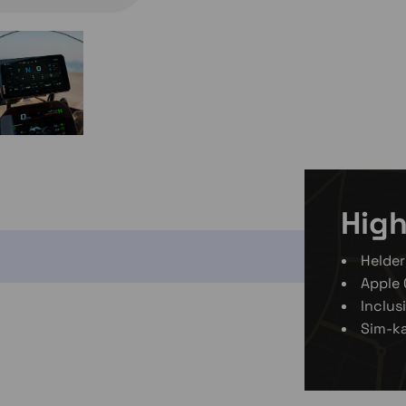
1 op voorraa
High
Helder
Apple 
Inclus
Sim-ka