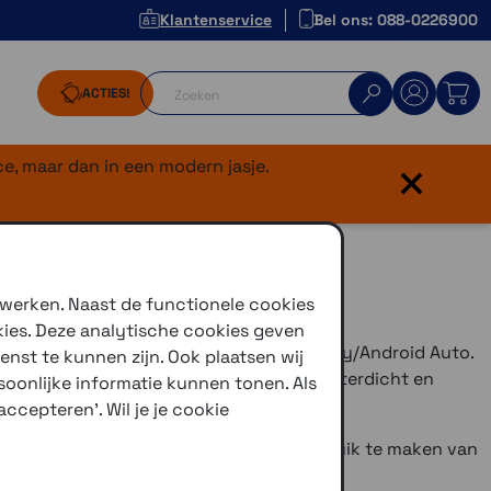
Klantenservice
Bel ons: 088-0226900
ACTIES!
×
e, maar dan in een modern jasje.
 werken. Naast de functionele cookies
kies. Deze analytische cookies geven
MW
is een 6-inch systeem met Apple CarPlay/Android Auto.
enst te kunnen zijn. Ook plaatsen wij
tie, muziek, bellen en berichten, en is waterdicht en
oonlijke informatie kunnen tonen. Als
or motorrijders.
ccepteren'. Wil je je cookie
geleverd inclusief een sim-kaart om gebruik te maken van
onnement vereist).