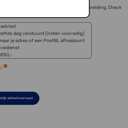
 met adaper voor de BMW navigatievoorbereiding. Check
W compatibel is!
 advies!
zelfde dag verstuurd (indien voorradig)
naar je adres of een PostNL afhaalpunt
icedienst
 €50,-
00
kijk winkelvoorraad
rraad