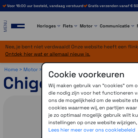
Voor 16:00 uur besteld, vandaag verstuurd
Gratis verzenden vanaf € 50
MENU
Horloges
Fiets
Motor
Communicatie
Nee, je bent niet verdwaald! Onze website heeft een fli
Ontdek hier wat er allemaal nieuw is.
Home >
Motor >
Motornavigatie >
Smart display
Cookie voorkeuren
Chigee AIO-6 LT
Wij maken gebruik van "cookies" om on
die nodig zijn voor het functioneren
ons de mogelijkheid om de website stee
cookies waarmee wij, en partijen waa
je zo optimaal mogelijk gebruik wilt k
instellingen op onze website wijzigen,
Lees hier meer over ons cookiebeleid